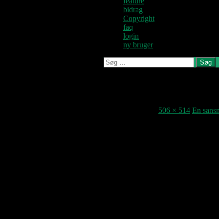
feature
bidrag
Copyright
faq
login
ny bruger
Søg
efter:
J-C3-B8rgen-Leth-Indoem
14. juni 2017
506 × 514
En sansn