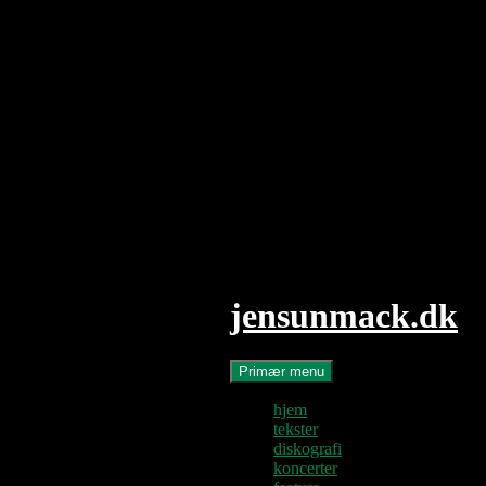
Hop
til
indhold
jensunmack.dk
Søg
Primær menu
hjem
tekster
diskografi
koncerter