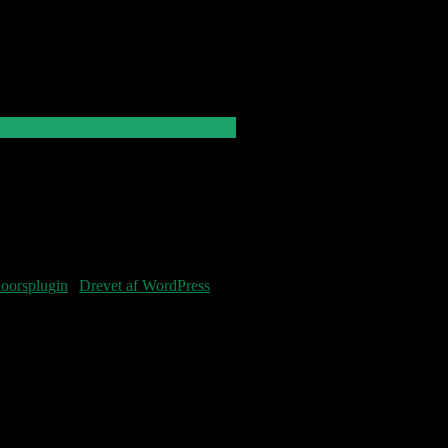
Denne blog
vedligeholdes af Jens
og Pastoren.
Fourteenpress WordPress theme by
oorsplugin
|
Drevet af WordPress