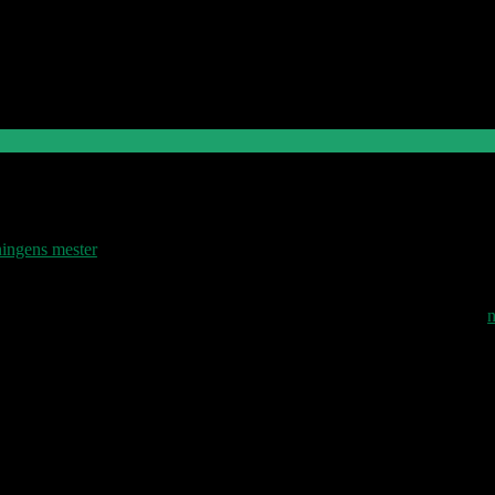
ation-t-C3-B8j-Stiljournalen
ingens mester
n