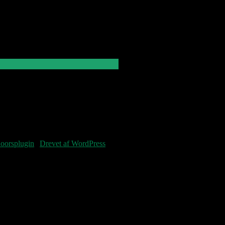
Denne blog
vedligeholdes af Jens
og Pastoren.
Fourteenpress WordPress theme by
oorsplugin
|
Drevet af WordPress