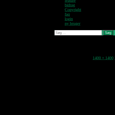
feature
bidrag
Copyright
faq
login
ny bruger
Søg
efter:
angelolsen
19. december 2016
1400 × 1400