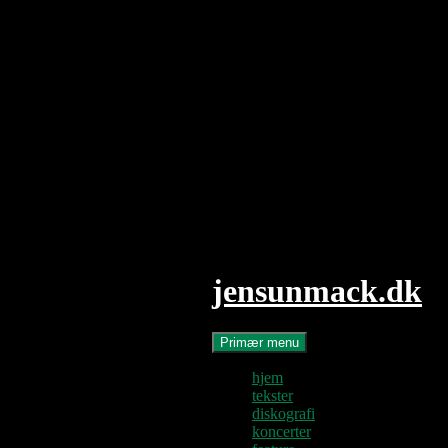
Hop
til
indhold
jensunmack.dk
Søg
Primær menu
hjem
tekster
diskografi
koncerter