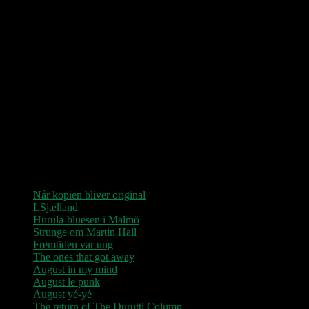
Love Shop 2026
0209 – KØBENHAVN, Store Vega (UDSOLGT)
“Der er kun nu / Fandt du dit livs New York / Din Ballet Mécanique
/ Du altid fablede om / Jeg husker kun / Lysende kærlighed / Sluk
aldrig stjernerne / Der viser vejen frem…”
Seneste indlæg
Når kopien bliver original
LSjælland
Hurula-bluesen i Malmö
Strunge om Martin Hall
Fremtiden var ung
The ones that got away
August in my mind
August le punk
August yé-yé
The return of The Durutti Column