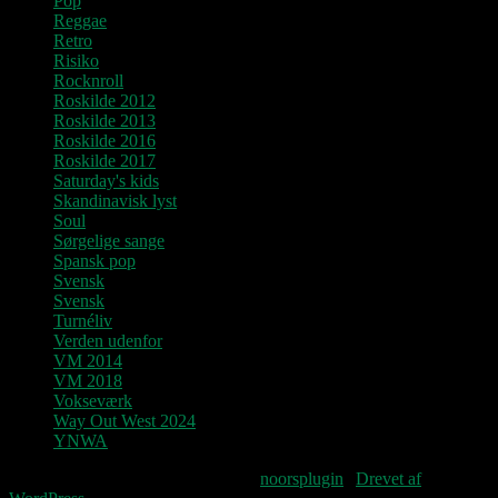
Pop
Reggae
Retro
Risiko
Rocknroll
Roskilde 2012
Roskilde 2013
Roskilde 2016
Roskilde 2017
Saturday's kids
Skandinavisk lyst
Soul
Sørgelige sange
Spansk pop
Svensk
Svensk
Turnéliv
Verden udenfor
VM 2014
VM 2018
Vokseværk
Way Out West 2024
YNWA
Fourteenpress WordPress theme by
noorsplugin
|
Drevet af