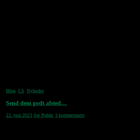
Den indeholder bl.a. ‘Hugorm’, ‘I morgen’,
‘Danmark bye-bye’, ‘Den længste dag er alt
for kort’, LS-deepcuttet ‘Evaklubben’ og
‘Mesteren’. Moneypenny-coveret prydes af
et Lærke Posselt-foto, der er taget i Norge.
Pladen er indspillet på Dortheavej i
Nordvestkvarteret i København, og siden
mixet i andet studie på samme vej af Frank
Birch Pontoppidan. I dag er det 10 år siden
Kærlighed og Straf blev udsendt. Tillykke
med fødselsdagen!
Blog
,
LS
,
Nyheder
Send dem godt afsted…
22. juni 2023
Joe Public
3 kommentarer
Her er en såkaldt
lyrics video
til den nye LS-
single. Enjoy!