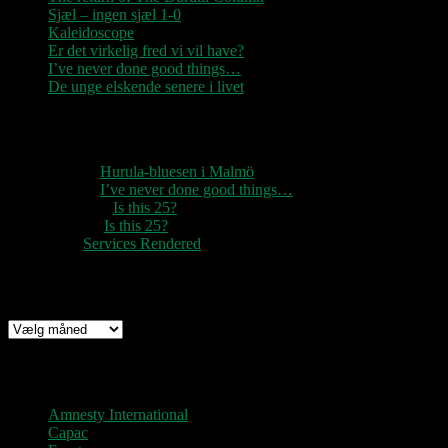
Sjæl – ingen sjæl 1-0
Kaleidoscope
Er det virkelig fred vi vil have?
I’ve never done good things…
De unge elskende senere i livet
Seneste kommentarer
1888
til
Hurula-bluesen i Malmö
1888
til
I’ve never done good things…
Rozzer
til
Is this 25?
pter k
til
Is this 25?
nc
til
Services Rendered
Arkiv
Arkiv
Links
Amnesty International
Capac