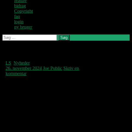
feature
bidrag
Copyright
faq
login
ny bruger
Søg
efter:
Denne blog
skrives og
Kategoriarkiv: LS
vedligeholdes af
Jens U og
LS
,
Nyheder
Pastoren.
26. november 2024
Joe Public
Skriv en
kommentar