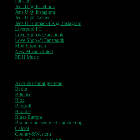
Fanstar
Jens U @ Facebook
Jens U @ Instagram
Jens U @ Twitter
Jens U / unmack45s @ Instagram
Liverpool FC
Love Shop @ Facebook
Love Shop @ Fanstar.dk
Mod Strømmen
New Music United
PDH Music
Kategorier
At drikke for at glemme
Berlin
Billeder
Blog
Blogroll
Blondie
Blues Europa
Brænder boksen med smukke ting
Calcio!
Country&Western
Dagene løber som heste