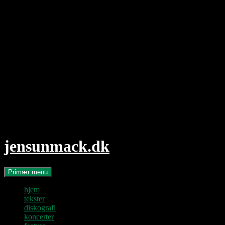
Hop
til
indhold
jensunmack.dk
Søg
Primær menu
hjem
tekster
diskografi
koncerter