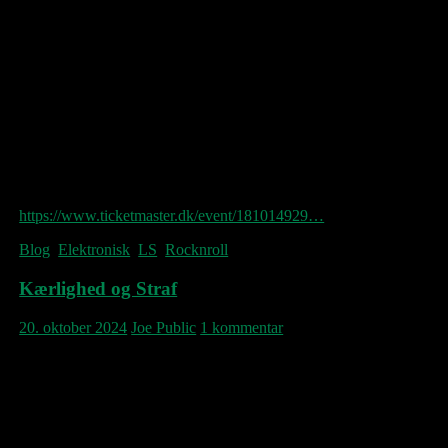
Love Shop annoncerer største koncert i
bandets karriere lørdag 6. december 2025.
Koncerten er eneste danske indendørs
koncert i 2025. Vi ser frem!
Billetsalg starter på fredag kl. 10.00 via
https://www.ticketmaster.dk/event/181014929…
Blog
,
Elektronisk
,
LS
,
Rocknroll
Kærlighed og Straf
20. oktober 2024
Joe Public
1 kommentar