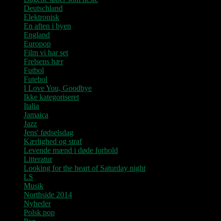
Deutschland
Elektronisk
En aften i byen
England
Europop
Film vi har set
Frelsens hær
Futbol
Futebol
I Love You, Goodbye
Ikke kategoriseret
Italia
Jamaica
Jazz
Jens' fødselsdag
Kærlighed og straf
Levende mænd i døde forhold
Litteratur
Looking for the heart of Saturday night
LS
Musik
Northside 2014
Nyheder
Polsk pop