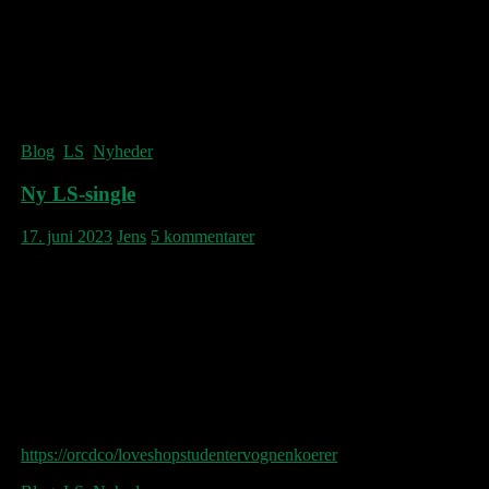
Blog
,
LS
,
Nyheder
Ny LS-single
17. juni 2023
Jens
5 kommentarer
https://orcdco/loveshopstudentervognenkoerer