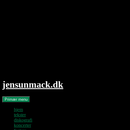
Hop
til
indhold
jensunmack.dk
Søg
Primær menu
hjem
tekster
diskografi
koncerter