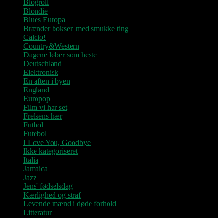
Blogroll
Blondie
Blues Europa
Brænder boksen med smukke ting
Calcio!
Country&Western
Dagene løber som heste
Deutschland
Elektronisk
En aften i byen
England
Europop
Film vi har set
Frelsens hær
Futbol
Futebol
I Love You, Goodbye
Ikke kategoriseret
Italia
Jamaica
Jazz
Jens' fødselsdag
Kærlighed og straf
Levende mænd i døde forhold
Litteratur