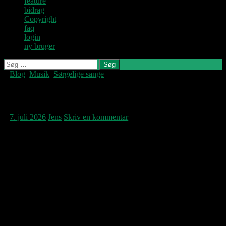
feature
bidrag
Copyright
faq
login
ny bruger
Søg
efter:
Blog
,
Musik
,
Sørgelige sange
Denne blog
skrives og
vedligeholdes af
Brel fra Bruxelles
Jens U og
Pastoren.
7. juli 2026
Jens
Skriv en kommentar
Lad os ikke snakke fodbold – hvad ved vi
danskere også om det? – men Belgien har
fyldt meget det seneste døgns tid. Tirsdagen
fortsætter i den anerkendelse med en
patosladet belgisk musik, der bemærker sig
ved hverken at være Vive la Fête eller Plastic
Bertrand. Istedet den mægtige Jacques Brel
med ‘Fernand’, en af denne sides favoritter
med den store sanger med det så
udtryksfulde hesteansigt; livets nådesløse
vilkår og flygtighed bekendt med voldsom