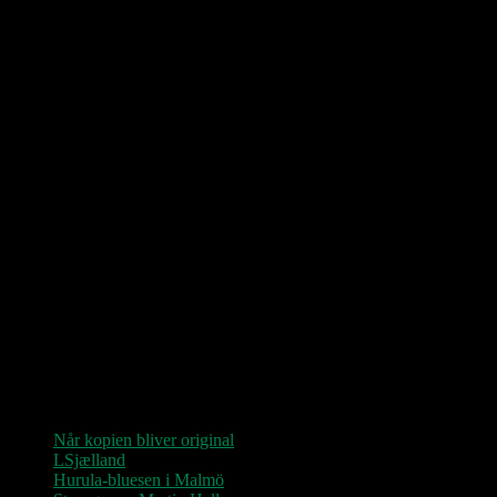
Love Shop 2026
0209 – KØBENHAVN, Store Vega (UDSOLGT)
“Der er kun nu / Fandt du dit livs New York / Din Ballet Mécanique
/ Du altid fablede om / Jeg husker kun / Lysende kærlighed / Sluk
aldrig stjernerne / Der viser vejen frem…”
Seneste indlæg
Når kopien bliver original
LSjælland
Hurula-bluesen i Malmö