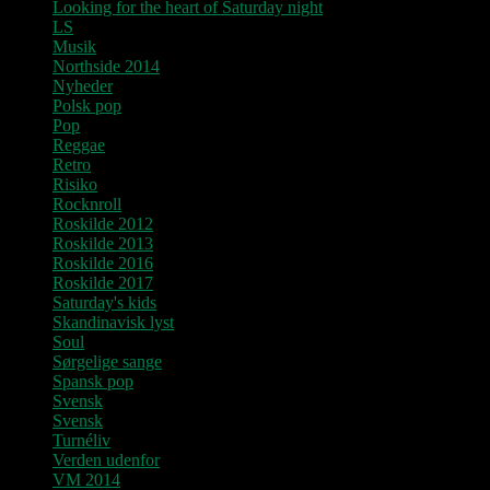
Looking for the heart of Saturday night
LS
Musik
Northside 2014
Nyheder
Polsk pop
Pop
Reggae
Retro
Risiko
Rocknroll
Roskilde 2012
Roskilde 2013
Roskilde 2016
Roskilde 2017
Saturday's kids
Skandinavisk lyst
Soul
Sørgelige sange
Spansk pop
Svensk
Svensk
Turnéliv
Verden udenfor
VM 2014