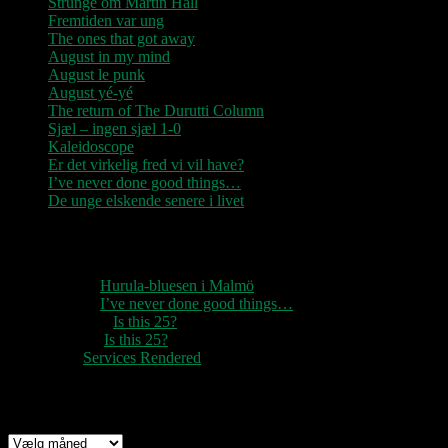
Strunge om Martin Hall
Fremtiden var ung
The ones that got away
August in my mind
August le punk
August yé-yé
The return of The Durutti Column
Sjæl – ingen sjæl 1-0
Kaleidoscope
Er det virkelig fred vi vil have?
I’ve never done good things…
De unge elskende senere i livet
Seneste kommentarer
1888
til
Hurula-bluesen i Malmö
1888
til
I’ve never done good things…
Rozzer
til
Is this 25?
pter k
til
Is this 25?
nc
til
Services Rendered
Arkiv
Arkiv