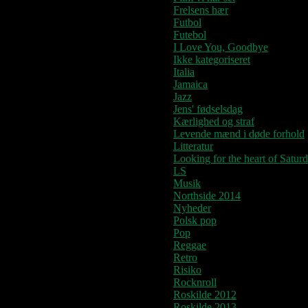
Frelsens hær
Futbol
Futebol
I Love You, Goodbye
Ikke kategoriseret
Italia
Jamaica
Jazz
Jens' fødselsdag
Kærlighed og straf
Levende mænd i døde forhold
Litteratur
Looking for the heart of Satur
LS
Musik
Northside 2014
Nyheder
Polsk pop
Pop
Reggae
Retro
Risiko
Rocknroll
Roskilde 2012
Roskilde 2013