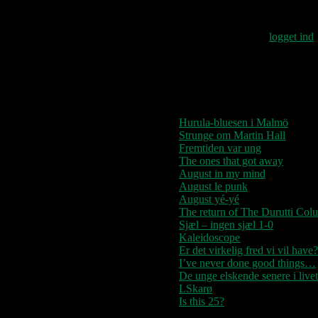
Skriv et svar
Du skal være
logget ind
Lysende kærlighed / Sluk aldrig stje
Seneste indlæg
Hurula-bluesen i Malmö
Strunge om Martin Hall
Fremtiden var ung
The ones that got away
August in my mind
August le punk
August yé-yé
The return of The Durutti Col
Sjæl – ingen sjæl 1-0
Kaleidoscope
Er det virkelig fred vi vil have?
I’ve never done good things…
De unge elskende senere i livet
LSkarø
Is this 25?