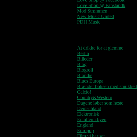
Love Shop @ Fanstar.dk
Mod Strømmen
New Music United
PDH Music
Kategorier
At drikke for at glemme
Berlin
Billeder
Blog
Blogroll
Blondie
Blues Europa
Brænder boksen med smukke t
Calcio!
Country&Western
Dagene løber som heste
Deutschland
Elektronisk
En aften i byen
England
Europop
Film vi har set