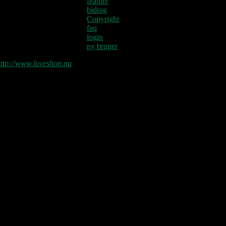
feature
bidrag
Copyright
faq
login
ny bruger
ttp://www.loveshop.nu
Love Shop 2026
0209 – KØBENHAVN, Store Vega
(UDSOLGT)