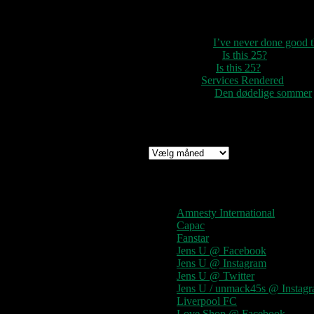
Seneste kommentarer
1888
til
I’ve never done good
Rozzer
til
Is this 25?
pter k
til
Is this 25?
nc
til
Services Rendered
Rune
til
Den dødelige sommer
Arkiv
Arkiv
Links
Amnesty International
Capac
Fanstar
Jens U @ Facebook
Jens U @ Instagram
Jens U @ Twitter
Jens U / unmack45s @ Instag
Liverpool FC
Love Shop @ Facebook