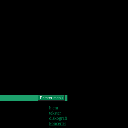
Primær menu
Denne blog
hjem
krives og
tekster
edligeholdes af
diskografi
Jens U og
koncerter
astoren.