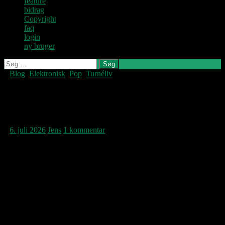
feature
bidrag
Copyright
faq
login
ny bruger
Søg
efter:
Blog
,
Elektronisk
,
Pop
,
Turnéliv
Denne blog
skrives og
vedligeholdes af
Hit me with your rhythm
Jens U og
stick
Pastoren.
6. juli 2026
Jens
1 kommentar
Ian Dury’s søn Baxter Dury spiller denne
sommer Europa med sit band. Hans
udfordrende spoken words-disco, der måske
bedst kan beskrives som et Sleafords Mods
for de kreative klasser, kan her opleves i en
fuld koncert-optagelse fra årets Primavera i
Barcelona…