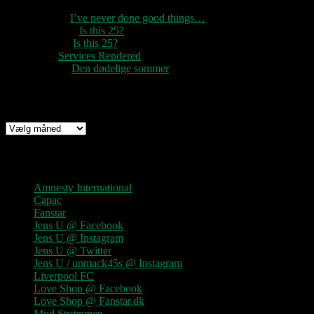
1888
til
I’ve never done good things…
Rozzer
til
Is this 25?
pter k
til
Is this 25?
nc
til
Services Rendered
Rune
til
Den dødelige sommer
Arkiv
Arkiv
Links
Amnesty International
Capac
Fanstar
Jens U @ Facebook
Jens U @ Instagram
Jens U @ Twitter
Jens U / unmack45s @ Instagram
Liverpool FC
Love Shop @ Facebook
Love Shop @ Fanstar.dk
Mod Strømmen