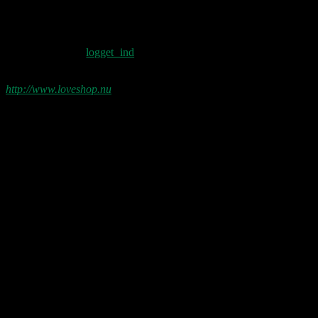
Skriv et svar
Du skal være
logget ind
for at skrive en
kommentar.
http://www.loveshop.nu
Love Shop 2026
0209 – KØBENHAVN, Store Vega (UDSOLGT)