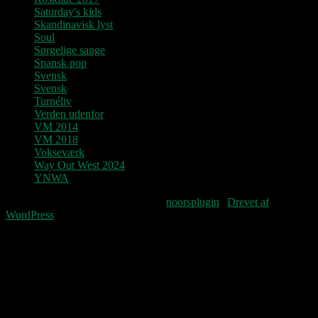
Saturday's kids
Skandinavisk lyst
Soul
Sørgelige sange
Spansk pop
Svensk
Svensk
Turnéliv
Verden udenfor
VM 2014
VM 2018
Vokseværk
Way Out West 2024
YNWA
Fourteenpress WordPress theme by
noorsplugin
|
Drevet af
WordPress