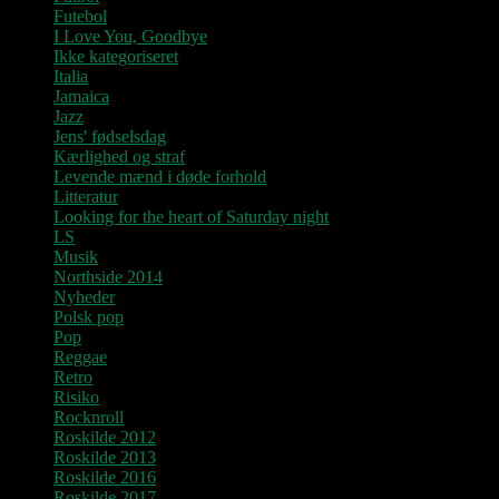
Futebol
I Love You, Goodbye
Ikke kategoriseret
Italia
Jamaica
Jazz
Jens' fødselsdag
Kærlighed og straf
Levende mænd i døde forhold
Litteratur
Looking for the heart of Saturday night
LS
Musik
Northside 2014
Nyheder
Polsk pop
Pop
Reggae
Retro
Risiko
Rocknroll
Roskilde 2012
Roskilde 2013
Roskilde 2016
Roskilde 2017