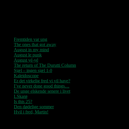
“Der er kun nu / Fandt du dit livs New York / Din Ballet Mécanique
/ Du altid fablede om / Jeg husker kun / Lysende kærlighed / Sluk
aldrig stjernerne / Der viser vejen frem…”
Seneste indlæg
Fremtiden var ung
The ones that got away
August in my mind
August le punk
August yé-yé
The return of The Durutti Column
Sjæl – ingen sjæl 1-0
Kaleidoscope
Er det virkelig fred vi vil have?
I’ve never done good things…
De unge elskende senere i livet
LSkarø
Is this 25?
Den dødelige sommer
Hvil i fred, Martin!
Seneste kommentarer