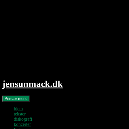
Hop
til
indhold
jensunmack.dk
Søg
Primær menu
hjem
tekster
diskografi
koncerter