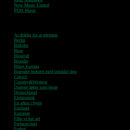
New Music United
PDH Music
Kategorier
At drikke for at glemme
Berlin
Billeder
Blog
Blogroll
Blondie
Blues Europa
Brænder boksen med smukke ting
Calcio!
Country&Western
Dagene løber som heste
Deutschland
Elektronisk
En aften i byen
England
Europop
Film vi har set
Frelsens hær
Futbol