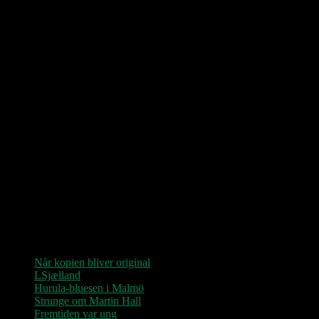
Love Shop 2026
0209 – KØBENHAVN, Store Vega (UDSOLGT)
“Der er kun nu / Fandt du dit livs New York / Din Ballet Mécanique
/ Du altid fablede om / Jeg husker kun / Lysende kærlighed / Sluk
aldrig stjernerne / Der viser vejen frem…”
Seneste indlæg
Når kopien bliver original
LSjælland
Hurula-bluesen i Malmö
Strunge om Martin Hall
Fremtiden var ung