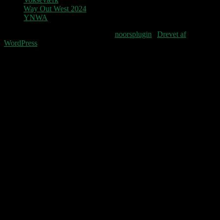
Way Out West 2024
YNWA
Fourteenpress WordPress theme by
noorsplugin
|
Drevet af
WordPress