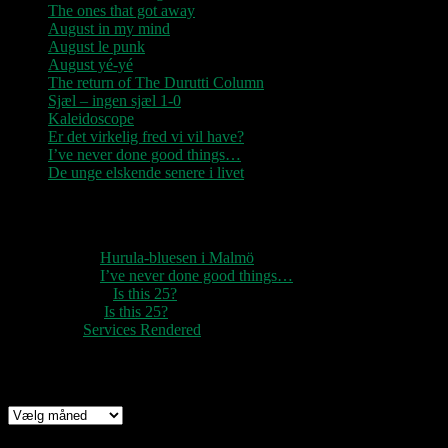
The ones that got away
August in my mind
August le punk
August yé-yé
The return of The Durutti Column
Sjæl – ingen sjæl 1-0
Kaleidoscope
Er det virkelig fred vi vil have?
I’ve never done good things…
De unge elskende senere i livet
Seneste kommentarer
1888
til
Hurula-bluesen i Malmö
1888
til
I’ve never done good things…
Rozzer
til
Is this 25?
pter k
til
Is this 25?
nc
til
Services Rendered
Arkiv
Arkiv