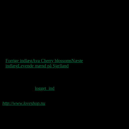
næppe…
Indlægsnavigation
Forrige indlæg
Ava Cherry blossoms
Næste
indlæg
Levende mænd på Sjælland
Skriv et svar
Du skal være
logget ind
for at skrive en
kommentar.
http://www.loveshop.nu