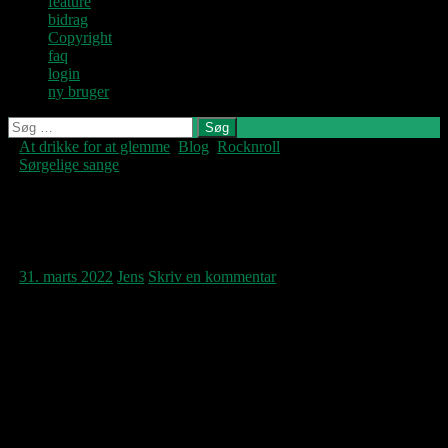
feature
bidrag
Copyright
faq
login
ny bruger
Søg
efter:
At drikke for at glemme
,
Blog
,
Rocknroll
,
Denne blog
Sørgelige sange
skrives og
vedligeholdes af
Jens U og
He’s gone down the river of
Pastoren.
sadness…
31. marts 2022
Jens
Skriv en kommentar