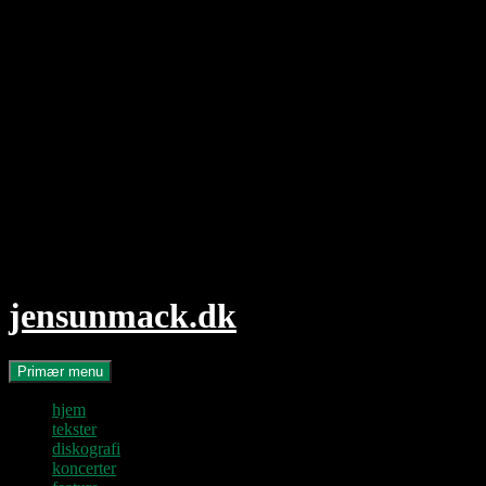
Hop
til
indhold
jensunmack.dk
Søg
Primær menu
hjem
tekster
diskografi
koncerter