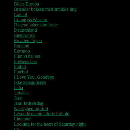
Blues Europa
Brænder boksen med smukke ting
Calcio!
Country&Western
Dagene løber som heste
Deutschland
Elektronisk
En aften i byen
England
Europop
Film vi har set
Frelsens hær
Futbol
Futebol
I Love You, Goodbye
Ikke kategoriseret
Italia
Jamaica
Jazz
Jens' fødselsdag
Kærlighed og straf
Levende mænd i døde forhold
Litteratur
Looking for the heart of Saturday night
LS