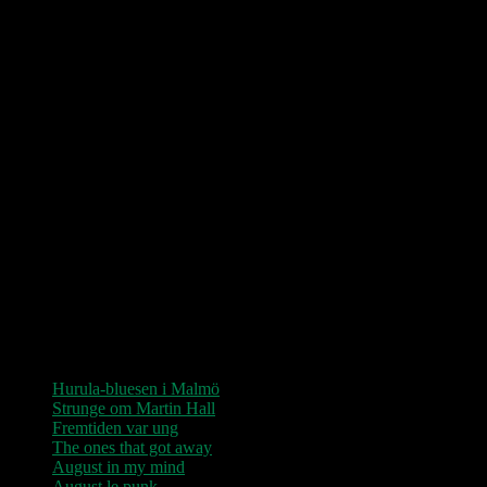
Love Shop 2026
0209 – KØBENHAVN, Store Vega (UDSOLGT)
“Der er kun nu / Fandt du dit livs New York / Din Ballet Mécanique
/ Du altid fablede om / Jeg husker kun / Lysende kærlighed / Sluk
aldrig stjernerne / Der viser vejen frem…”
Seneste indlæg
Hurula-bluesen i Malmö
Strunge om Martin Hall
Fremtiden var ung
The ones that got away
August in my mind
August le punk