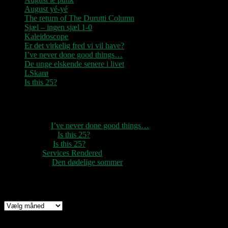
August yé-yé
The return of The Durutti Column
Sjæl – ingen sjæl 1-0
Kaleidoscope
Er det virkelig fred vi vil have?
I’ve never done good things…
De unge elskende senere i livet
LSkarø
Is this 25?
Seneste kommentarer
1888
til
I’ve never done good things…
Rozzer
til
Is this 25?
pter k
til
Is this 25?
nc
til
Services Rendered
Rune
til
Den dødelige sommer
Arkiv
Arkiv
Links