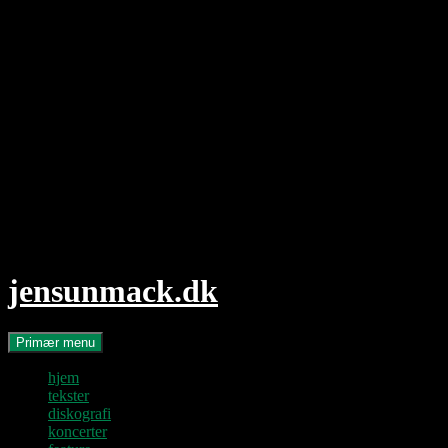
Hop
til
indhold
jensunmack.dk
Søg
Primær menu
hjem
tekster
diskografi
koncerter