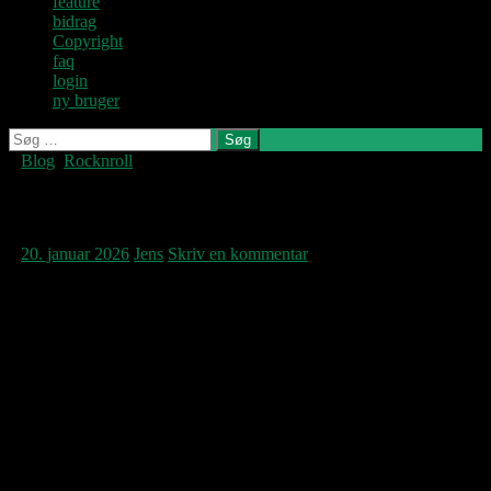
feature
bidrag
Copyright
faq
login
ny bruger
Søg
efter:
Blog
,
Rocknroll
Denne blog
skrives og
vedligeholdes af
Modern Woman
Jens U og
Pastoren.
20. januar 2026
Jens
Skriv en kommentar
Teksten gør ting udover det sædvanlige,
musikken står stærkt udfordende,
musikvideoen er et værk i sig selv; i
myriaden af nye navne kræver det noget at
blive lagt mærke til. Modern Woman her fra
London nok skal blive hørt. Denne nye
single er første udspil fra debutalbummet
Johnny’s Dreamworld
, der udsendes senere
på året. Kan vi lide det? Aner det ikke endnu.
Det skiller sig ialfald ud. Måske det er en
prøvelse at genhøre i morgen. Eller er man