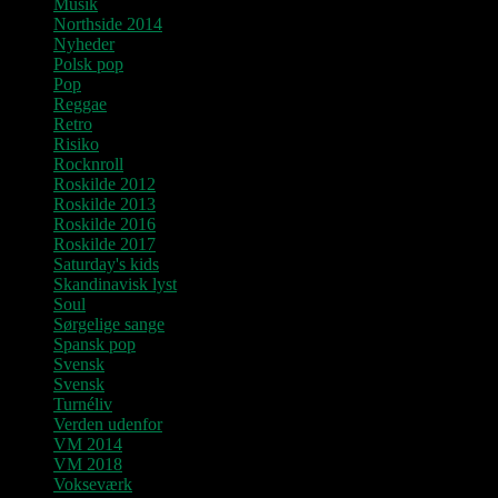
Musik
Northside 2014
Nyheder
Polsk pop
Pop
Reggae
Retro
Risiko
Rocknroll
Roskilde 2012
Roskilde 2013
Roskilde 2016
Roskilde 2017
Saturday's kids
Skandinavisk lyst
Soul
Sørgelige sange
Spansk pop
Svensk
Svensk
Turnéliv
Verden udenfor
VM 2014
VM 2018
Vokseværk