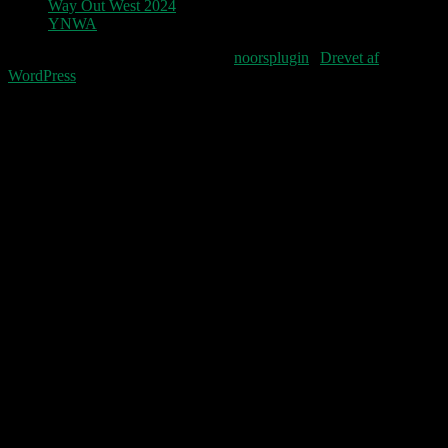
Way Out West 2024
YNWA
Fourteenpress WordPress theme by
noorsplugin
|
Drevet af
WordPress