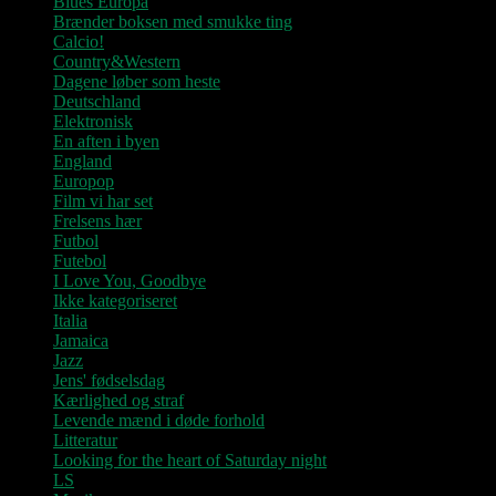
Blues Europa
Brænder boksen med smukke ting
Calcio!
Country&Western
Dagene løber som heste
Deutschland
Elektronisk
En aften i byen
England
Europop
Film vi har set
Frelsens hær
Futbol
Futebol
I Love You, Goodbye
Ikke kategoriseret
Italia
Jamaica
Jazz
Jens' fødselsdag
Kærlighed og straf
Levende mænd i døde forhold
Litteratur
Looking for the heart of Saturday night
LS