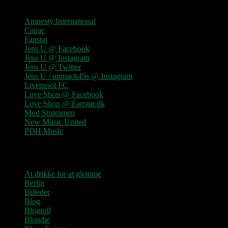
Amnesty International
Capac
Fanstar
Jens U @ Facebook
Jens U @ Instagram
Jens U @ Twitter
Jens U / unmack45s @ Instagram
Liverpool FC
Love Shop @ Facebook
Love Shop @ Fanstar.dk
Mod Strømmen
New Music United
PDH Music
Kategorier
At drikke for at glemme
Berlin
Billeder
Blog
Blogroll
Blondie