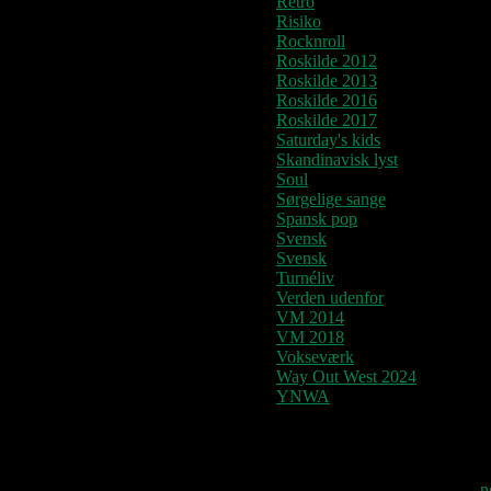
Retro
Risiko
Rocknroll
Roskilde 2012
Roskilde 2013
Roskilde 2016
Roskilde 2017
Saturday's kids
Skandinavisk lyst
Soul
Sørgelige sange
Spansk pop
Svensk
Svensk
Turnéliv
Verden udenfor
VM 2014
VM 2018
Vokseværk
Way Out West 2024
YNWA
Denne blog vedligehold
Fourteenpress WordPress theme by
n