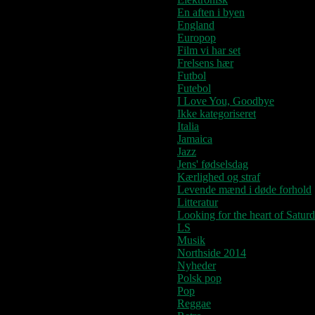
En aften i byen
England
Europop
Film vi har set
Frelsens hær
Futbol
Futebol
I Love You, Goodbye
Ikke kategoriseret
Italia
Jamaica
Jazz
Jens' fødselsdag
Kærlighed og straf
Levende mænd i døde forhold
Litteratur
Looking for the heart of Satur
LS
Musik
Northside 2014
Nyheder
Polsk pop
Pop
Reggae