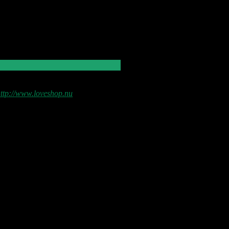
enne blog skrives og vedligeholdes
f Jens U og Pastoren.
ttp://www.loveshop.nu
Love Shop 2026