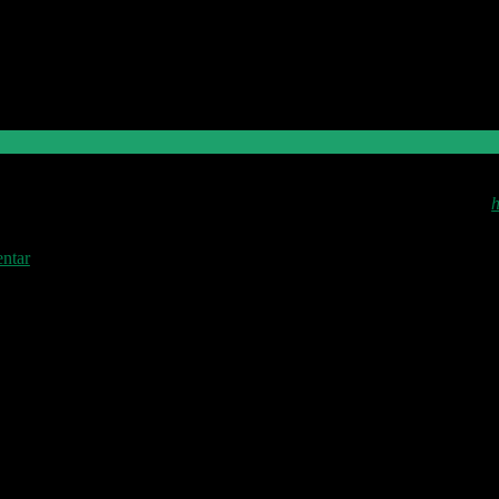
D
a
h
allen!!!
ntar