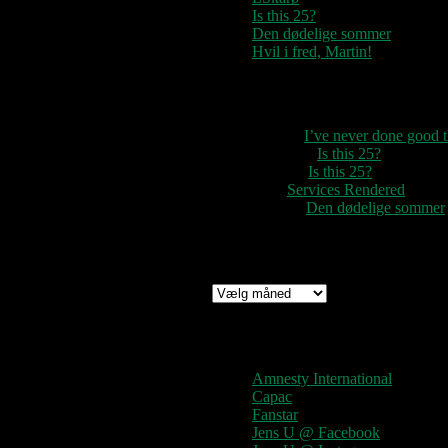
Is this 25?
Den dødelige sommer
Hvil i fred, Martin!
Seneste kommentarer
1888
til
I’ve never done good
Rozzer
til
Is this 25?
pter k
til
Is this 25?
nc
til
Services Rendered
Rune
til
Den dødelige sommer
Arkiv
Arkiv
Links
Amnesty International
Capac
Fanstar
Jens U @ Facebook