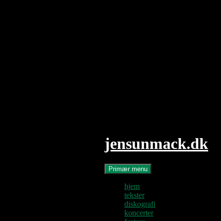
Hop
til
indhold
jensunmack.dk
Søg
Primær menu
hjem
tekster
diskografi
koncerter