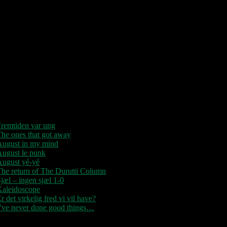
0209 – KØBENHAVN, Store Vega
(UDSOLGT)
“Der er kun nu / Fandt du dit livs
New York / Din Ballet Mécanique /
u altid fablede om / Jeg husker kun /
Lysende kærlighed / Sluk aldrig
tjernerne / Der viser vejen frem…”
Seneste indlæg
remtiden var ung
he ones that got away
August in my mind
August le punk
August yé-yé
he return of The Durutti Column
jæl – ingen sjæl 1-0
Kaleidoscope
r det virkelig fred vi vil have?
I’ve never done good things…