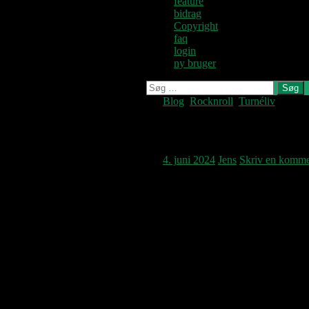
feature
bidrag
Copyright
faq
login
ny bruger
Søg
efter:
Blog
,
Rocknroll
,
Turnéliv
Beatlemania i K.B. H
4. juni 2024
Jens
Skriv en komme