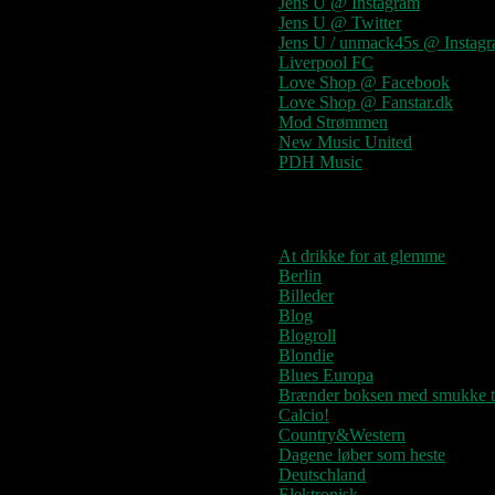
Jens U @ Instagram
Jens U @ Twitter
Jens U / unmack45s @ Instag
Liverpool FC
Love Shop @ Facebook
Love Shop @ Fanstar.dk
Mod Strømmen
New Music United
PDH Music
Kategorier
At drikke for at glemme
Berlin
Billeder
Blog
Blogroll
Blondie
Blues Europa
Brænder boksen med smukke t
Calcio!
Country&Western
Dagene løber som heste
Deutschland
Elektronisk