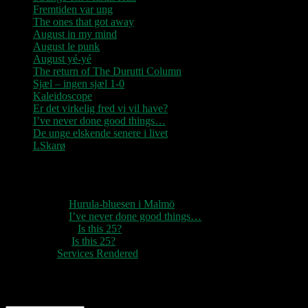
Fremtiden var ung
The ones that got away
August in my mind
August le punk
August yé-yé
The return of The Durutti Column
Sjæl – ingen sjæl 1-0
Kaleidoscope
Er det virkelig fred vi vil have?
I’ve never done good things…
De unge elskende senere i livet
LSkarø
Seneste kommentarer
1888
til
Hurula-bluesen i Malmö
1888
til
I’ve never done good things…
Rozzer
til
Is this 25?
pter k
til
Is this 25?
nc
til
Services Rendered
Arkiv