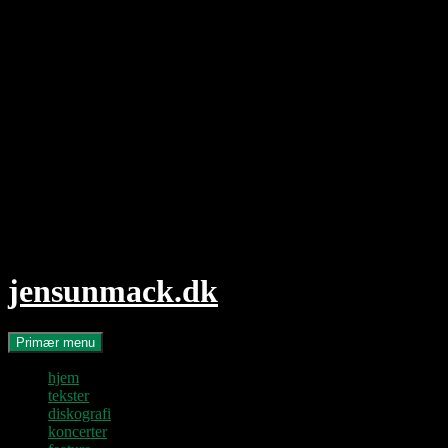
Hop
til
indhold
jensunmack.dk
Søg
Primær menu
hjem
tekster
diskografi
koncerter