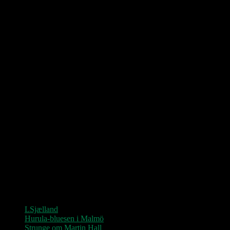
Love Shop 2026
0209 – KØBENHAVN, Store Vega (UDSOLGT)
“Der er kun nu / Fandt du dit livs New York / Din Ballet Mécanique
/ Du altid fablede om / Jeg husker kun / Lysende kærlighed / Sluk
aldrig stjernerne / Der viser vejen frem…”
Seneste indlæg
LSjælland
Hurula-bluesen i Malmö
Strunge om Martin Hall