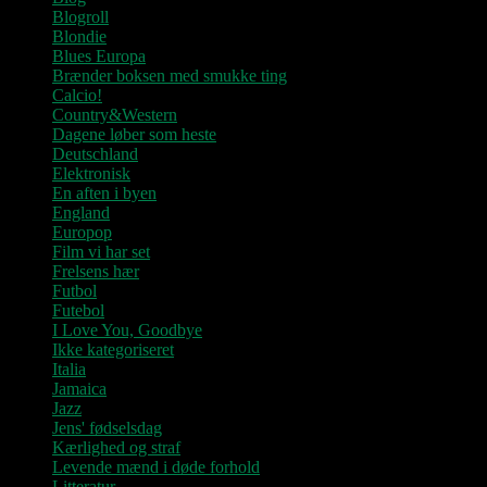
Blogroll
Blondie
Blues Europa
Brænder boksen med smukke ting
Calcio!
Country&Western
Dagene løber som heste
Deutschland
Elektronisk
En aften i byen
England
Europop
Film vi har set
Frelsens hær
Futbol
Futebol
I Love You, Goodbye
Ikke kategoriseret
Italia
Jamaica
Jazz
Jens' fødselsdag
Kærlighed og straf
Levende mænd i døde forhold
Litteratur