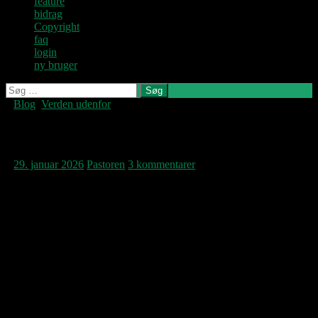
feature
bidrag
Copyright
faq
login
ny bruger
Søg
efter:
Blog
,
Verden udenfor
Denne blog
skrives og
vedligeholdes af
En besked fra et andet USA
Jens U og
Pastoren.
29. januar 2026
Pastoren
3 kommentarer
Det er ikke kun i Iran, demonstrationer bliver
slået hårdt ned på af paramilitære grupper i
denne kolde vinter.