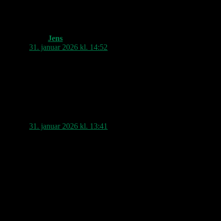
et andet USA”
Jens
siger:
31. januar 2026 kl. 14:52
Har ikke fået den set, men på et
tidspunkt må jeg få det gjort. Virkelig
en film der har skilt vandene. Ligesom
Dylan-filmen sidste år.
ulrich_27
siger:
31. januar 2026 kl. 13:41
Pinlig sang.
Men har I fået set Springsteen filmen
om tilblivelsen af Nebraska?
Jeg ved, at du, Jens, var meget
skeptisk.
Men se den! Den er virkelig god,
den er antitesen til den gængse
Hollywood-biopic,