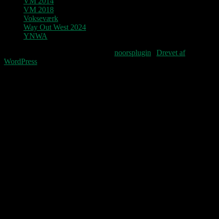
VM 2014
VM 2018
Vokseværk
Way Out West 2024
YNWA
Fourteenpress WordPress theme by
noorsplugin
|
Drevet af
WordPress