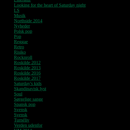
Looking for the heart of Saturday night
LS
Musik
Northside 2014
Nyheder
Polsk pop
Pop
Reggae
Retro
Risiko
Rocknroll
Roskilde 2012
Roskilde 2013
Roskilde 2016
Roskilde 2017
Saturday's kids
Skandinavisk lyst
Soul
Sørgelige sange
Spansk pop
Svensk
Svensk
Turnéliv
Verden udenfor