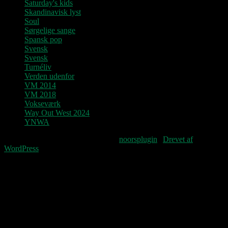
Saturday's kids
Skandinavisk lyst
Soul
Sørgelige sange
Spansk pop
Svensk
Svensk
Turnéliv
Verden udenfor
VM 2014
VM 2018
Vokseværk
Way Out West 2024
YNWA
Fourteenpress WordPress theme by
noorsplugin
|
Drevet af
WordPress