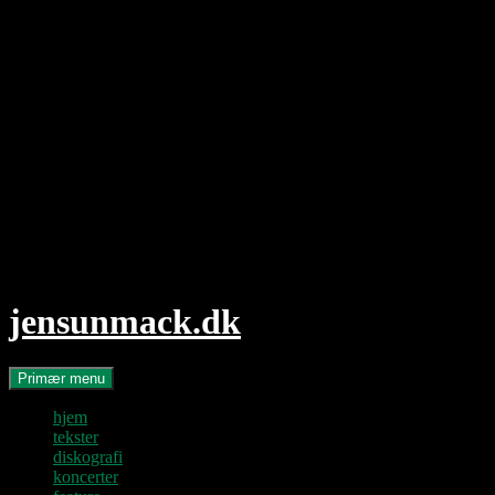
Hop
til
indhold
jensunmack.dk
Søg
Primær menu
hjem
tekster
diskografi
koncerter