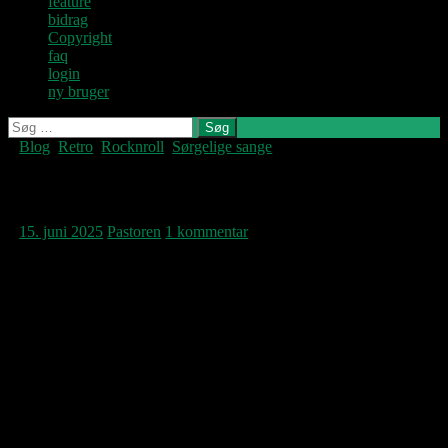
feature
bidrag
Copyright
faq
login
ny bruger
Søg
efter:
Blog
,
Retro
,
Rocknroll
,
Sørgelige sange
Denne blog
skrives og
vedligeholdes af
I dag for 46 år siden
Jens U og
Pastoren.
15. juni 2025
Pastoren
1 kommentar
Joy Divisions debutalbum
Unknown
Pleasures
blev optaget i Strawberry Studios i
Stockport, ikke langt fra hvor mine to