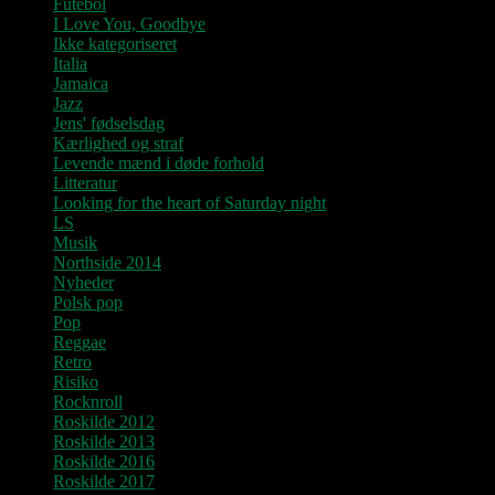
Futebol
I Love You, Goodbye
Ikke kategoriseret
Italia
Jamaica
Jazz
Jens' fødselsdag
Kærlighed og straf
Levende mænd i døde forhold
Litteratur
Looking for the heart of Saturday night
LS
Musik
Northside 2014
Nyheder
Polsk pop
Pop
Reggae
Retro
Risiko
Rocknroll
Roskilde 2012
Roskilde 2013
Roskilde 2016
Roskilde 2017