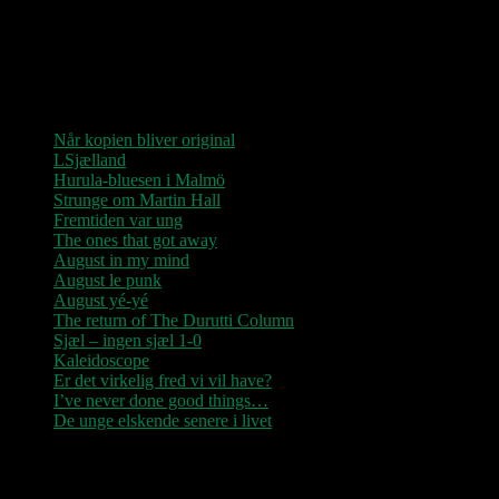
“Der er kun nu / Fandt du dit livs New York / Din Ballet Mécanique
/ Du altid fablede om / Jeg husker kun / Lysende kærlighed / Sluk
aldrig stjernerne / Der viser vejen frem…”
Seneste indlæg
Når kopien bliver original
LSjælland
Hurula-bluesen i Malmö
Strunge om Martin Hall
Fremtiden var ung
The ones that got away
August in my mind
August le punk
August yé-yé
The return of The Durutti Column
Sjæl – ingen sjæl 1-0
Kaleidoscope
Er det virkelig fred vi vil have?
I’ve never done good things…
De unge elskende senere i livet
Seneste kommentarer