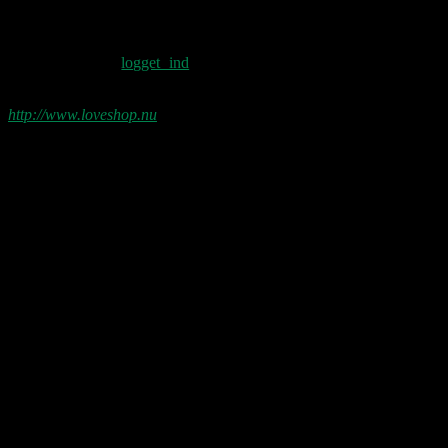
Skriv et svar
Du skal være
logget ind
for at skrive en
kommentar.
http://www.loveshop.nu
Love Shop 2026
0209 – KØBENHAVN, Store Vega (UDSOLGT)