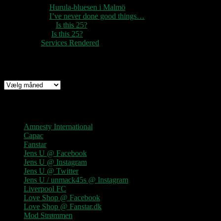
1888
til
Hurula-bluesen i Malmö
1888
til
I’ve never done good things…
Rozzer
til
Is this 25?
pter k
til
Is this 25?
nc
til
Services Rendered
Arkiv
Arkiv
Links
Amnesty International
Capac
Fanstar
Jens U @ Facebook
Jens U @ Instagram
Jens U @ Twitter
Jens U / unmack45s @ Instagram
Liverpool FC
Love Shop @ Facebook
Love Shop @ Fanstar.dk
Mod Strømmen