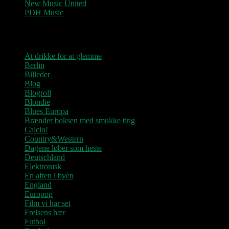
New Music United
PDH Music
Kategorier
At drikke for at glemme
Berlin
Billeder
Blog
Blogroll
Blondie
Blues Europa
Brænder boksen med smukke ting
Calcio!
Country&Western
Dagene løber som heste
Deutschland
Elektronisk
En aften i byen
England
Europop
Film vi har set
Frelsens hær
Futbol