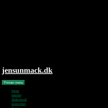
Hop
til
indhold
jensunmack.dk
Søg
Primær menu
hjem
tekster
diskografi
koncerter