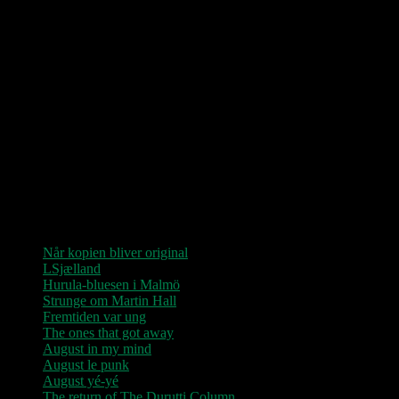
Love Shop 2026
0209 – KØBENHAVN, Store Vega (UDSOLGT)
“Der er kun nu / Fandt du dit livs New York / Din Ballet Mécanique
/ Du altid fablede om / Jeg husker kun / Lysende kærlighed / Sluk
aldrig stjernerne / Der viser vejen frem…”
Seneste indlæg
Når kopien bliver original
LSjælland
Hurula-bluesen i Malmö
Strunge om Martin Hall
Fremtiden var ung
The ones that got away
August in my mind
August le punk
August yé-yé
The return of The Durutti Column