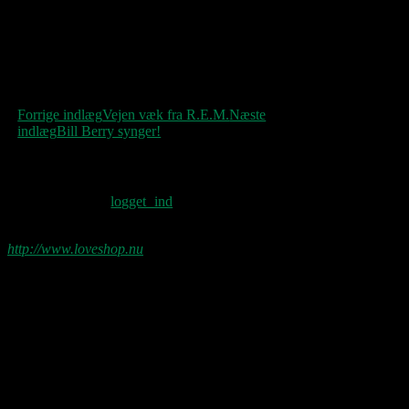
Indlægsnavigation
Forrige indlæg
Vejen væk fra R.E.M.
Næste
indlæg
Bill Berry synger!
Skriv et svar
Du skal være
logget ind
for at skrive en
kommentar.
http://www.loveshop.nu