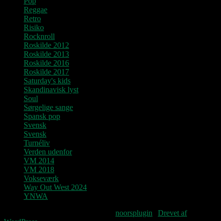
Pop
Reggae
Retro
Risiko
Rocknroll
Roskilde 2012
Roskilde 2013
Roskilde 2016
Roskilde 2017
Saturday's kids
Skandinavisk lyst
Soul
Sørgelige sange
Spansk pop
Svensk
Svensk
Turnéliv
Verden udenfor
VM 2014
VM 2018
Vokseværk
Way Out West 2024
YNWA
Fourteenpress WordPress theme by
noorsplugin
|
Drevet af