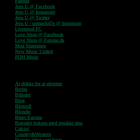
Fanstar
Jens U @ Facebook
Jens U @ Instagram
Jens U @ Twitter
Jens U / unmack45s @ Instagram
Liverpool FC
Love Shop @ Facebook
Love Shop @ Fanstar.dk
Mod Strømmen
New Music United
PDH Music
Kategorier
At drikke for at glemme
Berlin
Billeder
Blog
Blogroll
Blondie
Blues Europa
Brænder boksen med smukke ting
Calcio!
Country&Western
Dagene løber som heste