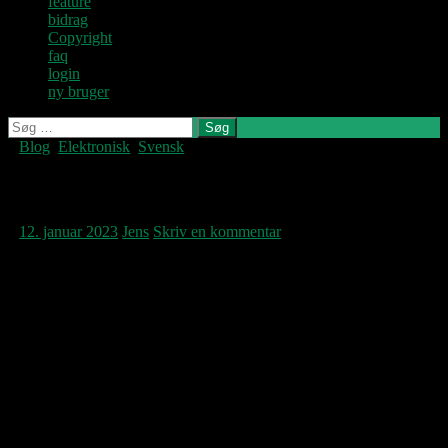
feature
bidrag
Copyright
faq
login
ny bruger
Søg
efter:
Blog
,
Elektronisk
,
Svensk
Denne blog
skrives og
vedligeholdes af
Introducing…Fågelle!
Jens U og
Pastoren.
12. januar 2023
Jens
Skriv en kommentar
Under navnet Fågelle udsender Halmstad’s