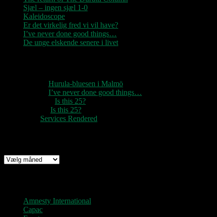
Sjæl – ingen sjæl 1-0
Kaleidoscope
Er det virkelig fred vi vil have?
I’ve never done good things…
De unge elskende senere i livet
Seneste kommentarer
1888
til
Hurula-bluesen i Malmö
1888
til
I’ve never done good things…
Rozzer
til
Is this 25?
pter k
til
Is this 25?
nc
til
Services Rendered
Arkiv
Arkiv
Links
Amnesty International
Capac