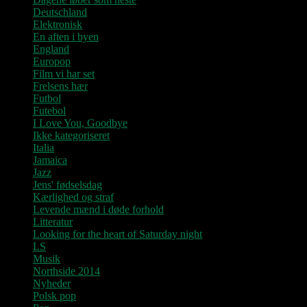
Deutschland
Elektronisk
En aften i byen
England
Europop
Film vi har set
Frelsens hær
Futbol
Futebol
I Love You, Goodbye
Ikke kategoriseret
Italia
Jamaica
Jazz
Jens' fødselsdag
Kærlighed og straf
Levende mænd i døde forhold
Litteratur
Looking for the heart of Saturday night
LS
Musik
Northside 2014
Nyheder
Polsk pop