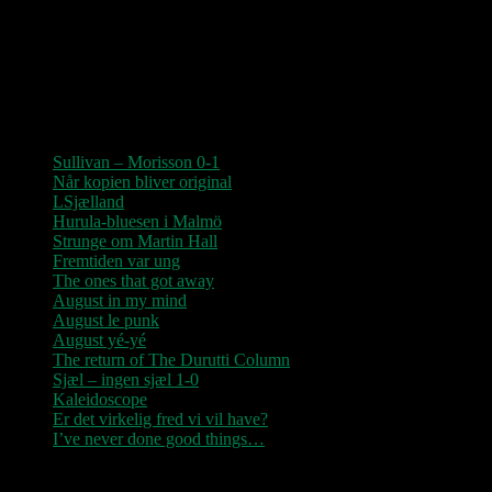
“Der er kun nu / Fandt du dit livs New York / Din Ballet Mécanique
/ Du altid fablede om / Jeg husker kun / Lysende kærlighed / Sluk
aldrig stjernerne / Der viser vejen frem…”
Seneste indlæg
Sullivan – Morisson 0-1
Når kopien bliver original
LSjælland
Hurula-bluesen i Malmö
Strunge om Martin Hall
Fremtiden var ung
The ones that got away
August in my mind
August le punk
August yé-yé
The return of The Durutti Column
Sjæl – ingen sjæl 1-0
Kaleidoscope
Er det virkelig fred vi vil have?
I’ve never done good things…
Seneste kommentarer