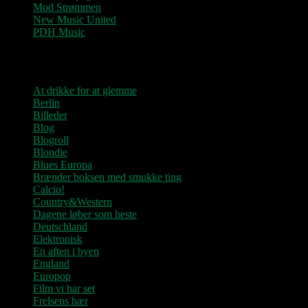
Mod Strømmen
New Music United
PDH Music
Kategorier
At drikke for at glemme
Berlin
Billeder
Blog
Blogroll
Blondie
Blues Europa
Brænder boksen med smukke ting
Calcio!
Country&Western
Dagene løber som heste
Deutschland
Elektronisk
En aften i byen
England
Europop
Film vi har set
Frelsens hær