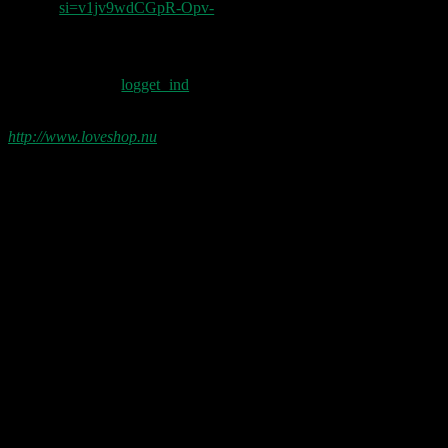
si=v1jv9wdCGpR-Opv-
Skriv et svar
Du skal være
logget ind
for at skrive en
kommentar.
http://www.loveshop.nu
Love Shop 2026
0209 – KØBENHAVN, Store Vega (UDSOLGT)