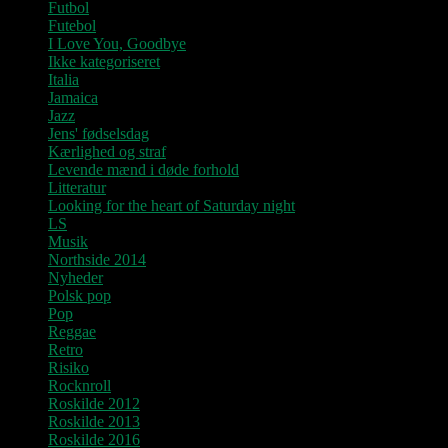
Futbol
Futebol
I Love You, Goodbye
Ikke kategoriseret
Italia
Jamaica
Jazz
Jens' fødselsdag
Kærlighed og straf
Levende mænd i døde forhold
Litteratur
Looking for the heart of Saturday night
LS
Musik
Northside 2014
Nyheder
Polsk pop
Pop
Reggae
Retro
Risiko
Rocknroll
Roskilde 2012
Roskilde 2013
Roskilde 2016