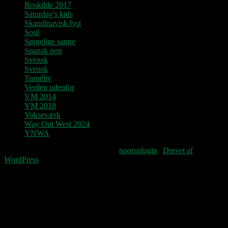
Roskilde 2017
Saturday's kids
Skandinavisk lyst
Soul
Sørgelige sange
Spansk pop
Svensk
Svensk
Turnéliv
Verden udenfor
VM 2014
VM 2018
Vokseværk
Way Out West 2024
YNWA
Fourteenpress WordPress theme by
noorsplugin
|
Drevet af
WordPress