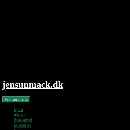
Hop
til
indhold
jensunmack.dk
Søg
Primær menu
hjem
tekster
diskografi
koncerter