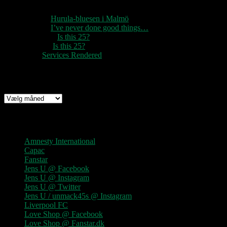
1888
til
Hurula-bluesen i Malmö
1888
til
I’ve never done good things…
Rozzer
til
Is this 25?
pter k
til
Is this 25?
nc
til
Services Rendered
Arkiv
Arkiv
Links
Amnesty International
Capac
Fanstar
Jens U @ Facebook
Jens U @ Instagram
Jens U @ Twitter
Jens U / unmack45s @ Instagram
Liverpool FC
Love Shop @ Facebook
Love Shop @ Fanstar.dk