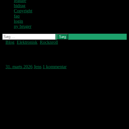
feature
bidrag
Copyright
faq
login
ny bruger
Søg
efter:
Blog
,
Elektronisk
,
Rocknroll
Denne blog
skrives og
vedligeholdes af
It’s understood
Jens U og
Pastoren.
31. marts 2026
Jens
1 kommentar
Depeche uden lyddesigner, arrangør og co-
producer Alan Wilder? Det var en ny utryg
fremtid, da Depeche Mode efter fire års
albumpause – og fire år var lang tid dengang
for DM – udsendte
Ultra
i april 1997. Et par
uger inden, faktisk i dag for 19 år siden, kom
den anden forløbersingle i form af ‘It’s No
Good’. Hvad først lød sært fremmed og
anderledes ildevarslende bart fremstår i dag
trygt og beroligende, nu registreret,
accepteret og optaget i vores dna. Popmusik