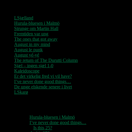
Seneste indlæg
LSjælland
Hurula-bluesen i Malmö
Strunge om Martin Hall
Fremtiden var ung
The ones that got away
August in my mind
August le punk
August yé-yé
The return of The Durutti Column
Sjæl – ingen sjæl 1-0
Kaleidoscope
Er det virkelig fred vi vil have?
I’ve never done good things…
De unge elskende senere i livet
LSkarø
Seneste kommentarer
1888
til
Hurula-bluesen i Malmö
1888
til
I’ve never done good things…
Rozzer
til
Is this 25?