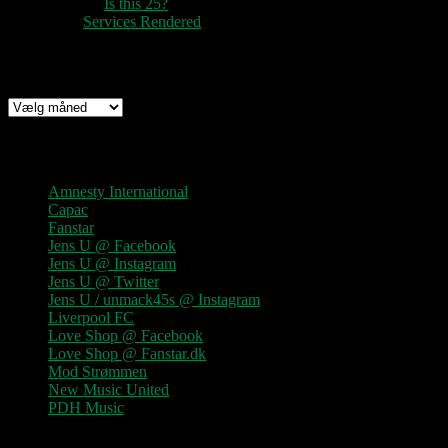
pter k
til
Is this 25?
nc
til
Services Rendered
Arkiv
Arkiv
Links
Amnesty International
Capac
Fanstar
Jens U @ Facebook
Jens U @ Instagram
Jens U @ Twitter
Jens U / unmack45s @ Instagram
Liverpool FC
Love Shop @ Facebook
Love Shop @ Fanstar.dk
Mod Strømmen
New Music United
PDH Music