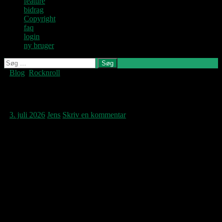
feature
bidrag
Copyright
faq
login
ny bruger
Søg
efter:
Blog
,
Rocknroll
Denne blog
skrives og
vedligeholdes af
Jim Morrison RIP!
Jens U og
Pastoren.
3. juli 2026
Jens
Skriv en kommentar
The Doors’ Jim Morrison blev I dag for 55 år
siden fundet død i et badekar på femte sal på
17 Rue Beautreillis i Paris, kun 27 år
gammel. Når man ser billeder af ham fra The
Doors’ gennembrud til hans bortgang i 1971
er det en ekstremt hurtig ældningsproces der
gennemgåes; med andre ord levede han
hårdt. Det høres også i The Doors’ musik, i
det nærmest vægtløst filmiske touch fra de
første plader til 1971-albummet
L.A.
Woman’
s sejt lurvede bluesrock, det på kun