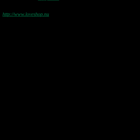
kommentar.
http://www.loveshop.nu
Love Shop 2026
0209 – KØBENHAVN, Store Vega (UDSOLGT)
“Der er kun nu / Fandt du dit livs New York / Din Ballet Mécanique
/ Du altid fablede om / Jeg husker kun / Lysende kærlighed / Sluk
aldrig stjernerne / Der viser vejen frem…”