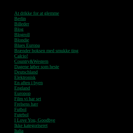
Kategorier
At drikke for at glemme
Berlin
Billeder
Blog
Blogroll
Blondie
Blues Europa
Brænder boksen med smukke ting
Calcio!
Country&Western
Dagene løber som heste
Deutschland
Elektronisk
En aften i byen
England
Europop
Film vi har set
Frelsens hær
Futbol
Futebol
I Love You, Goodbye
Ikke kategoriseret
Italia