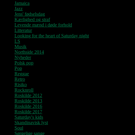
Jamaica
Jazz
Jens' fødselsdag
Kærlighed og straf
Levende mænd i døde forhold
Litteratur
Looking for the heart of Saturday night
LS
Musik
Northside 2014
Nyheder
Polsk pop
Pop
Reggae
Retro
Risiko
Rocknroll
Roskilde 2012
Roskilde 2013
Roskilde 2016
Roskilde 2017
Saturday's kids
Skandinavisk lyst
Soul
Sørgelige sange