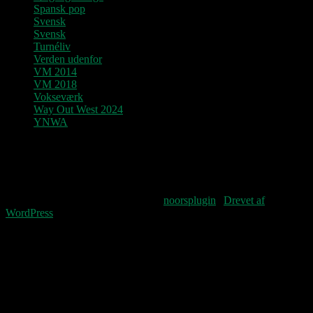
Spansk pop
Svensk
Svensk
Turnéliv
Verden udenfor
VM 2014
VM 2018
Vokseværk
Way Out West 2024
YNWA
Denne blog vedligeholdes af Jens og
Pastoren.
Fourteenpress WordPress theme by
noorsplugin
|
Drevet af
WordPress