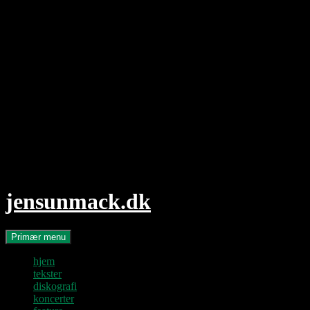
Hop
til
indhold
jensunmack.dk
Søg
Primær menu
hjem
tekster
diskografi
koncerter