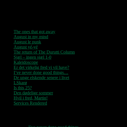
/ Du altid fablede om / Jeg husker kun / Lysende kærlighed / Sluk
aldrig stjernerne / Der viser vejen frem…”
Seneste indlæg
The ones that got away
August in my mind
August le punk
August yé-yé
The return of The Durutti Column
Sjæl – ingen sjæl 1-0
Kaleidoscope
Er det virkelig fred vi vil have?
I’ve never done good things…
De unge elskende senere i livet
LSkarø
Is this 25?
Den dødelige sommer
Hvil i fred, Martin!
Services Rendered
Seneste kommentarer