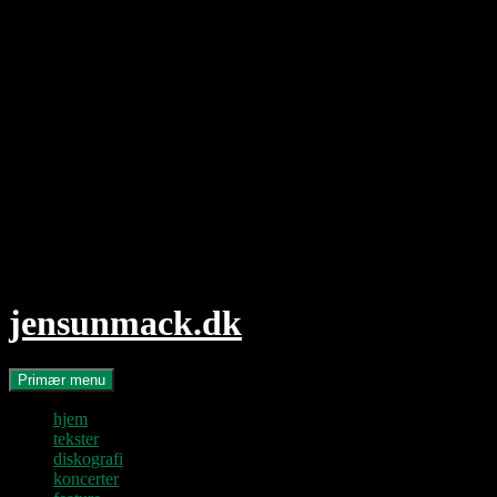
Hop
til
indhold
jensunmack.dk
Søg
Primær menu
hjem
tekster
diskografi
koncerter