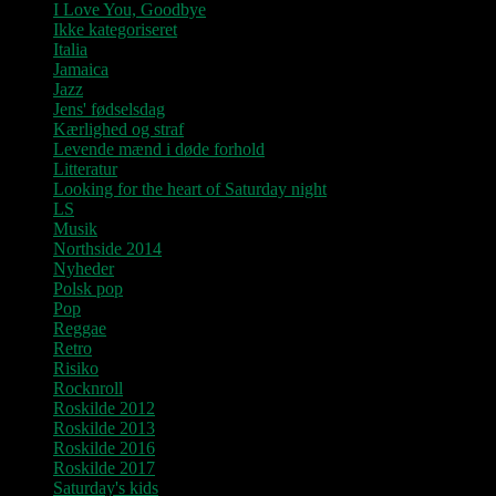
I Love You, Goodbye
Ikke kategoriseret
Italia
Jamaica
Jazz
Jens' fødselsdag
Kærlighed og straf
Levende mænd i døde forhold
Litteratur
Looking for the heart of Saturday night
LS
Musik
Northside 2014
Nyheder
Polsk pop
Pop
Reggae
Retro
Risiko
Rocknroll
Roskilde 2012
Roskilde 2013
Roskilde 2016
Roskilde 2017
Saturday's kids