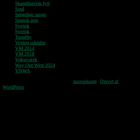
Skandinavisk lyst
Soul
Sørgelige sange
Spansk pop
Svensk
Svensk
Turnéliv
Verden udenfor
VM 2014
VM 2018
Vokseværk
Way Out West 2024
YNWA
Fourteenpress WordPress theme by
noorsplugin
|
Drevet af
WordPress