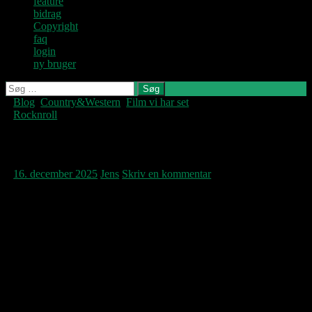
feature
bidrag
Copyright
faq
login
ny bruger
Søg
efter:
Blog
,
Country&Western
,
Film vi har set
,
Denne blog
Rocknroll
skrives og
vedligeholdes af
Jens U og
Joe Ely RIP!
Pastoren.
16. december 2025
Jens
Skriv en kommentar
Som Pastoren skriver herunder, så er det en
amerikansk musiker fra persongalleriet
omkring The Clash’s storhedstid, der er
forsvundet med Joe Ely’s bortgang. Men
hvordan lød denne
softspoken
texaner så, når
han sang? Her synger han han det på en
optagelse fra 2010 om at leve evigt, og nej,
det er ikke den med Oasis…