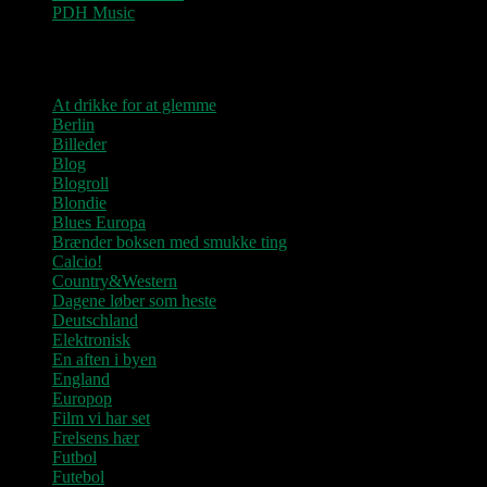
PDH Music
Kategorier
At drikke for at glemme
Berlin
Billeder
Blog
Blogroll
Blondie
Blues Europa
Brænder boksen med smukke ting
Calcio!
Country&Western
Dagene løber som heste
Deutschland
Elektronisk
En aften i byen
England
Europop
Film vi har set
Frelsens hær
Futbol
Futebol