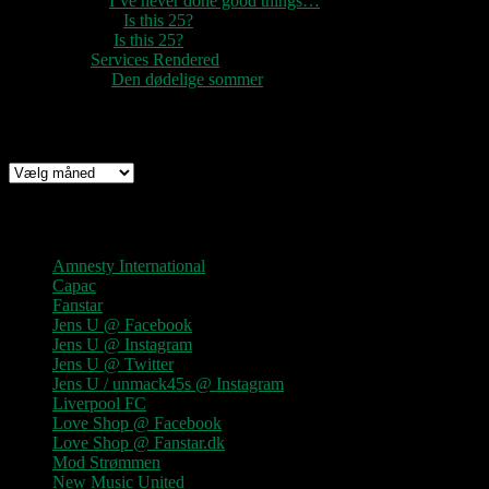
1888
til
I’ve never done good things…
Rozzer
til
Is this 25?
pter k
til
Is this 25?
nc
til
Services Rendered
Rune
til
Den dødelige sommer
Arkiv
Arkiv
Links
Amnesty International
Capac
Fanstar
Jens U @ Facebook
Jens U @ Instagram
Jens U @ Twitter
Jens U / unmack45s @ Instagram
Liverpool FC
Love Shop @ Facebook
Love Shop @ Fanstar.dk
Mod Strømmen
New Music United