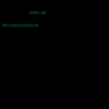
Skriv et svar
Du skal være
logget ind
for at skrive en
kommentar.
http://www.loveshop.nu
Love Shop 2026
0209 – KØBENHAVN, Store Vega (UDSOLGT)
“Der er kun nu / Fandt du dit livs New York / Din Ballet Mécanique