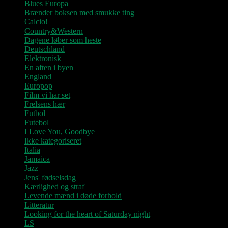
Blues Europa
Brænder boksen med smukke ting
Calcio!
Country&Western
Dagene løber som heste
Deutschland
Elektronisk
En aften i byen
England
Europop
Film vi har set
Frelsens hær
Futbol
Futebol
I Love You, Goodbye
Ikke kategoriseret
Italia
Jamaica
Jazz
Jens' fødselsdag
Kærlighed og straf
Levende mænd i døde forhold
Litteratur
Looking for the heart of Saturday night
LS