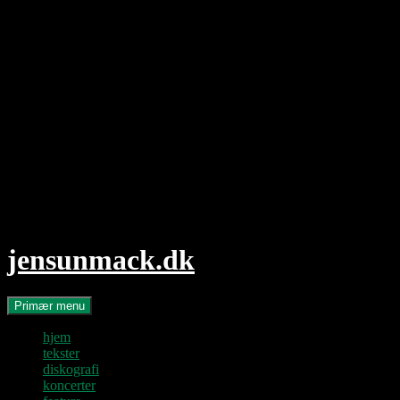
Hop
til
indhold
jensunmack.dk
Søg
Primær menu
hjem
tekster
diskografi
koncerter