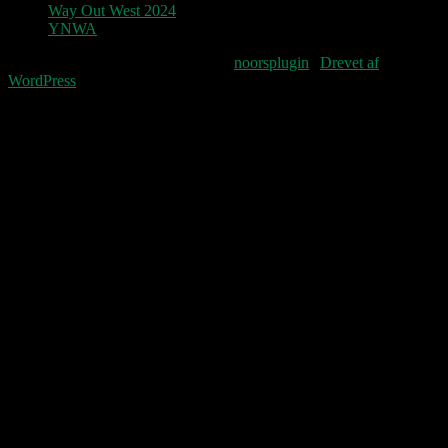
Way Out West 2024
YNWA
Fourteenpress WordPress theme by
noorsplugin
|
Drevet af
WordPress