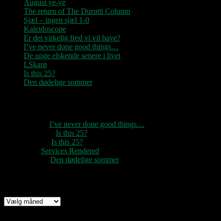
August yé-yé
The return of The Durutti Column
Sjæl – ingen sjæl 1-0
Kaleidoscope
Er det virkelig fred vi vil have?
I’ve never done good things…
De unge elskende senere i livet
LSkarø
Is this 25?
Den dødelige sommer
Seneste kommentarer
1888
til
I’ve never done good things…
Rozzer
til
Is this 25?
pter k
til
Is this 25?
nc
til
Services Rendered
Rune
til
Den dødelige sommer
Arkiv
Arkiv