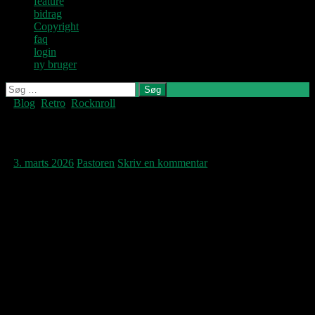
feature
bidrag
Copyright
faq
login
ny bruger
Søg
efter:
Blog
,
Retro
,
Rocknroll
Denne blog
skrives og
vedligeholdes af
Lou Reed og de andre
Jens U og
Pastoren.
3. marts 2026
Pastoren
Skriv en kommentar
Jeg havde en lang overgang en opfattelse af
Lou Reed som sindbilledet på den
humørsyge og negative amerikaner. Og ja,
han var en sammensat herre; det har Jens tit
nævnt her. Min fornemmelse er, at en af
grundene til at Lou var så sur og besværlig
som yngre, var at han ikke var særlig tolerant
over for hvad han opfattede som
middelmådighed og forstillelse.
Men i de rette sammenhænge var Lou Reed