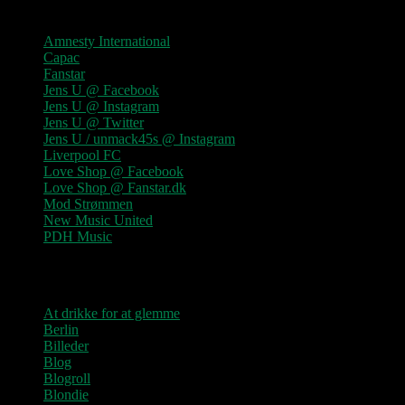
Links
Amnesty International
Capac
Fanstar
Jens U @ Facebook
Jens U @ Instagram
Jens U @ Twitter
Jens U / unmack45s @ Instagram
Liverpool FC
Love Shop @ Facebook
Love Shop @ Fanstar.dk
Mod Strømmen
New Music United
PDH Music
Kategorier
At drikke for at glemme
Berlin
Billeder
Blog
Blogroll
Blondie