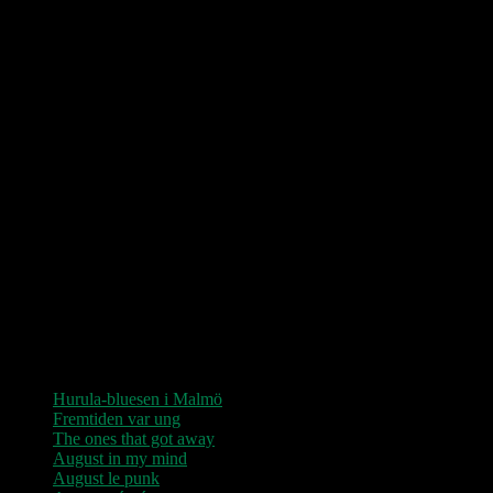
Love Shop 2026
0209 – KØBENHAVN, Store Vega (UDSOLGT)
“Der er kun nu / Fandt du dit livs New York / Din Ballet Mécanique
/ Du altid fablede om / Jeg husker kun / Lysende kærlighed / Sluk
aldrig stjernerne / Der viser vejen frem…”
Seneste indlæg
Hurula-bluesen i Malmö
Fremtiden var ung
The ones that got away
August in my mind
August le punk