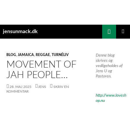
Hop
til
indhold
Søg
jensunmack.dk
PRIMÆ
MENU
BLOG
,
JAMAICA
,
REGGAE
,
TURNÉLIV
Denne blog
skrives og
MOVEMENT OF
vedligeholdes af
Jens U og
JAH PEOPLE…
Pastoren.
28. MAJ 2025
JENS
SKRIV EN
KOMMENTAR
http://www.lovesh
op.nu