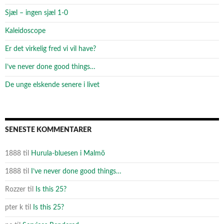
Sjæl – ingen sjæl 1-0
Kaleidoscope
Er det virkelig fred vi vil have?
I’ve never done good things…
De unge elskende senere i livet
SENESTE KOMMENTARER
1888
til
Hurula-bluesen i Malmö
1888
til
I’ve never done good things…
Rozzer
til
Is this 25?
pter k
til
Is this 25?