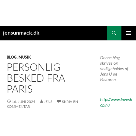
Hop
til
indhold
Søg
jensunmack.dk
PRIMÆ
MENU
BLOG
,
MUSIK
Denne blog
skrives og
PERSONLIG
vedligeholdes af
Jens U og
BESKED FRA
Pastoren.
PARIS
http://www.lovesh
16. JUNI 2024
JENS
SKRIV EN
op.nu
KOMMENTAR