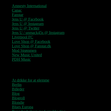
Amnesty International
Capac
Fanstar
Jens U @ Facebook
Jens U @ Instagram
Jens U @ Twitter
Jens U / unmack45s @ Instagram
Liverpool FC
Love Shop @ Facebook
Love Shop @ Fanstar.dk
Mod Strømmen
New Music United
PDH Music
Kategorier
At drikke for at glemme
Berlin
Billeder
Blog
Blogroll
Blondie
Blues Europa