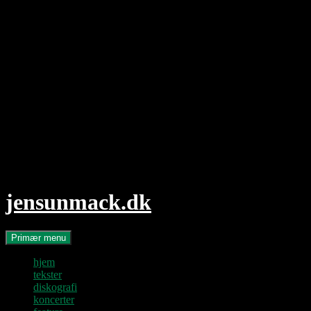
Hop
til
indhold
jensunmack.dk
Søg
Primær menu
hjem
tekster
diskografi
koncerter