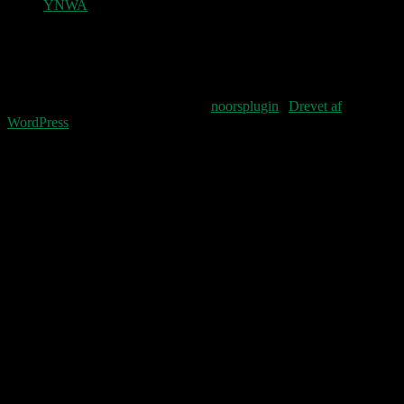
YNWA
Denne blog vedligeholdes af Jens og
Pastoren.
Fourteenpress WordPress theme by
noorsplugin
|
Drevet af
WordPress