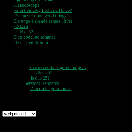
Kaleidoscope
Er det virkelig fred vi vil have?
I’ve never done good things…
De unge elskende senere i livet
LSkarø
Is this 25?
Den dødelige sommer
Hvil i fred, Martin!
Seneste kommentarer
1888
til
I’ve never done good things…
Rozzer
til
Is this 25?
pter k
til
Is this 25?
nc
til
Services Rendered
Rune
til
Den dødelige sommer
Arkiv
Arkiv
Links