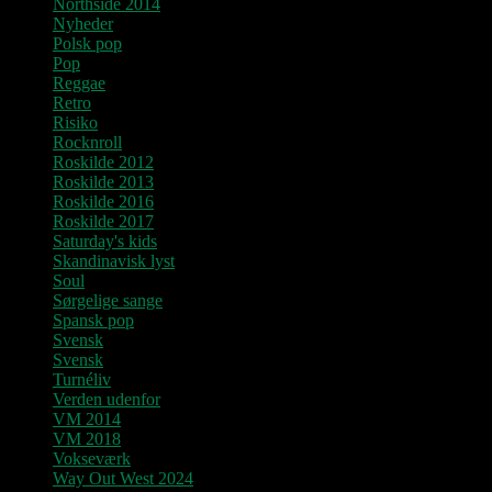
Northside 2014
Nyheder
Polsk pop
Pop
Reggae
Retro
Risiko
Rocknroll
Roskilde 2012
Roskilde 2013
Roskilde 2016
Roskilde 2017
Saturday's kids
Skandinavisk lyst
Soul
Sørgelige sange
Spansk pop
Svensk
Svensk
Turnéliv
Verden udenfor
VM 2014
VM 2018
Vokseværk
Way Out West 2024