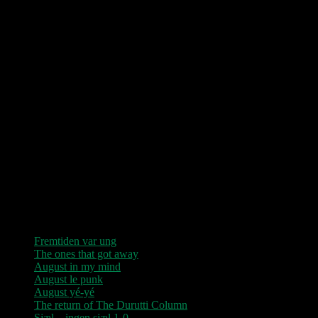
Love Shop 2026
0209 – KØBENHAVN, Store Vega (UDSOLGT)
“Der er kun nu / Fandt du dit livs New York / Din Ballet Mécanique
/ Du altid fablede om / Jeg husker kun / Lysende kærlighed / Sluk
aldrig stjernerne / Der viser vejen frem…”
Seneste indlæg
Fremtiden var ung
The ones that got away
August in my mind
August le punk
August yé-yé
The return of The Durutti Column
Sjæl – ingen sjæl 1-0