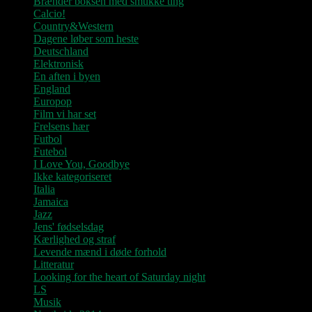
Brænder boksen med smukke ting
Calcio!
Country&Western
Dagene løber som heste
Deutschland
Elektronisk
En aften i byen
England
Europop
Film vi har set
Frelsens hær
Futbol
Futebol
I Love You, Goodbye
Ikke kategoriseret
Italia
Jamaica
Jazz
Jens' fødselsdag
Kærlighed og straf
Levende mænd i døde forhold
Litteratur
Looking for the heart of Saturday night
LS
Musik