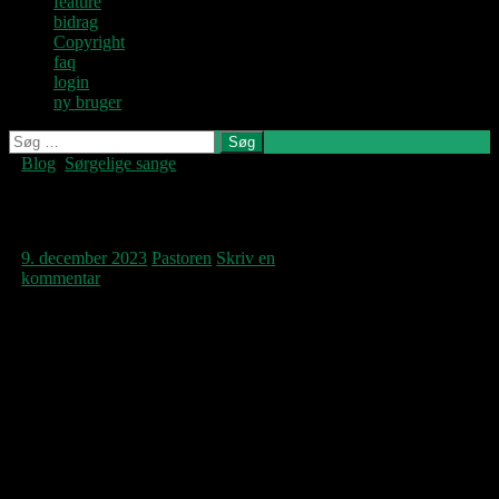
feature
bidrag
Copyright
faq
login
ny bruger
Søg
efter:
Blog
,
Sørgelige sange
Denne blog
skrives og
vedligeholdes af
Skønheden og sorgen
Jens U og
Pastoren.
9. december 2023
Pastoren
Skriv en
kommentar
Et af de albums, jeg er glad for at have lyttet
til i 2023, er
Javelin
af og med Sufjan