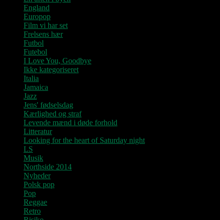
England
Europop
Film vi har set
Frelsens hær
Futbol
Futebol
I Love You, Goodbye
Ikke kategoriseret
Italia
Jamaica
Jazz
Jens' fødselsdag
Kærlighed og straf
Levende mænd i døde forhold
Litteratur
Looking for the heart of Saturday night
LS
Musik
Northside 2014
Nyheder
Polsk pop
Pop
Reggae
Retro
Risiko