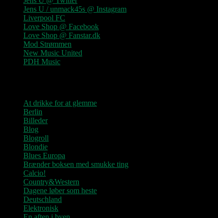
Jens U @ Twitter
Jens U / unmack45s @ Instagram
Liverpool FC
Love Shop @ Facebook
Love Shop @ Fanstar.dk
Mod Strømmen
New Music United
PDH Music
Kategorier
At drikke for at glemme
Berlin
Billeder
Blog
Blogroll
Blondie
Blues Europa
Brænder boksen med smukke ting
Calcio!
Country&Western
Dagene løber som heste
Deutschland
Elektronisk
En aften i byen