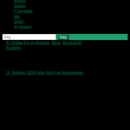
feature
bidrag
Copyright
faq
login
ny bruger
Søg
efter:
At drikke for at glemme
,
Blog
,
Rocknroll
,
Denne blog
Turnéliv
skrives og
vedligeholdes af
Jens U og
The Clobberer RIP!
Pastoren.
11. februar 2026
Jens
Skriv en kommentar