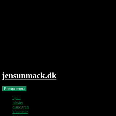
Hop
til
indhold
jensunmack.dk
Søg
Primær menu
hjem
tekster
diskografi
koncerter