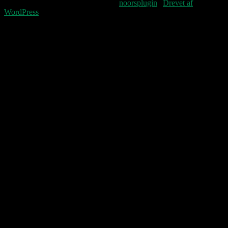
Fourteenpress WordPress theme by
noorsplugin
|
Drevet af
WordPress