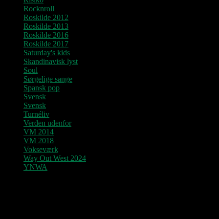
Rocknroll
Roskilde 2012
Roskilde 2013
Roskilde 2016
Roskilde 2017
Saturday's kids
Skandinavisk lyst
Soul
Sørgelige sange
Spansk pop
Svensk
Svensk
Turnéliv
Verden udenfor
VM 2014
VM 2018
Vokseværk
Way Out West 2024
YNWA
Denne blog vedligeholdes af Jens og
Pastoren.