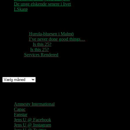
De unge elskende senere i livet
LSkarø
Seneste kommentarer
1888
til
Hurula-bluesen i Malmö
1888
til
I’ve never done good things…
Rozzer
til
Is this 25?
pter k
til
Is this 25?
nc
til
Services Rendered
Arkiv
Arkiv
Links
Amnesty International
Capac
Fanstar
Jens U @ Facebook
Jens U @ Instagram