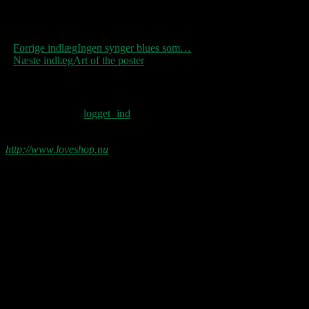
Indlægsnavigation
Forrige indlæg
Ingen synger blues som…
Næste indlæg
Art of the poster
Skriv et svar
Du skal være
logget ind
for at skrive en
kommentar.
http://www.loveshop.nu