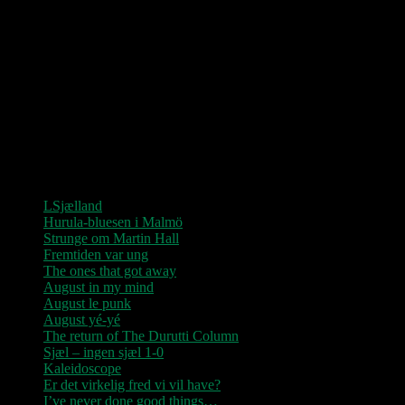
Love Shop 2026
0209 – KØBENHAVN, Store Vega (UDSOLGT)
“Der er kun nu / Fandt du dit livs New York / Din Ballet Mécanique
/ Du altid fablede om / Jeg husker kun / Lysende kærlighed / Sluk
aldrig stjernerne / Der viser vejen frem…”
Seneste indlæg
LSjælland
Hurula-bluesen i Malmö
Strunge om Martin Hall
Fremtiden var ung
The ones that got away
August in my mind
August le punk
August yé-yé
The return of The Durutti Column
Sjæl – ingen sjæl 1-0
Kaleidoscope
Er det virkelig fred vi vil have?
I’ve never done good things…