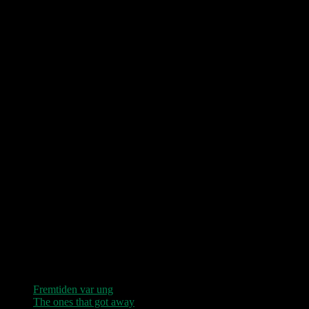
Love Shop 2026
0209 – KØBENHAVN, Store Vega (UDSOLGT)
“Der er kun nu / Fandt du dit livs New York / Din Ballet Mécanique
/ Du altid fablede om / Jeg husker kun / Lysende kærlighed / Sluk
aldrig stjernerne / Der viser vejen frem…”
Seneste indlæg
Fremtiden var ung
The ones that got away