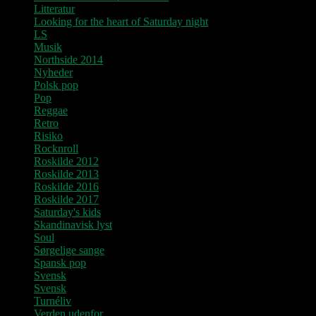
Litteratur
Looking for the heart of Saturday night
LS
Musik
Northside 2014
Nyheder
Polsk pop
Pop
Reggae
Retro
Risiko
Rocknroll
Roskilde 2012
Roskilde 2013
Roskilde 2016
Roskilde 2017
Saturday's kids
Skandinavisk lyst
Soul
Sørgelige sange
Spansk pop
Svensk
Svensk
Turnéliv
Verden udenfor