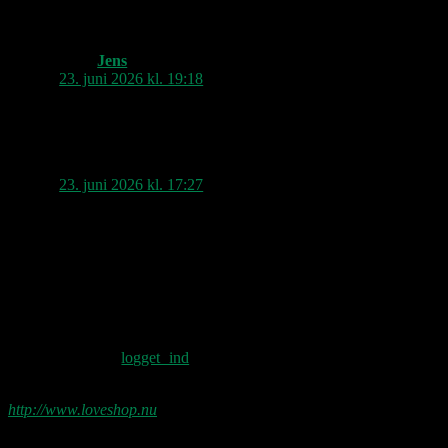
Jens
siger:
23. juni 2026 kl. 19:18
Jamen, den er også god.
pter k
siger:
23. juni 2026 kl. 17:27
❤️
Holder, måske sært nok, mest af Ian
M’s version.
Skriv et svar
Du skal være
logget ind
for at skrive en
kommentar.
http://www.loveshop.nu