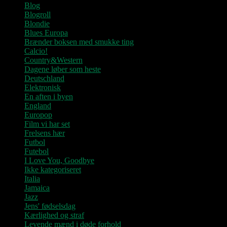
Blog
Blogroll
Blondie
Blues Europa
Brænder boksen med smukke ting
Calcio!
Country&Western
Dagene løber som heste
Deutschland
Elektronisk
En aften i byen
England
Europop
Film vi har set
Frelsens hær
Futbol
Futebol
I Love You, Goodbye
Ikke kategoriseret
Italia
Jamaica
Jazz
Jens' fødselsdag
Kærlighed og straf
Levende mænd i døde forhold