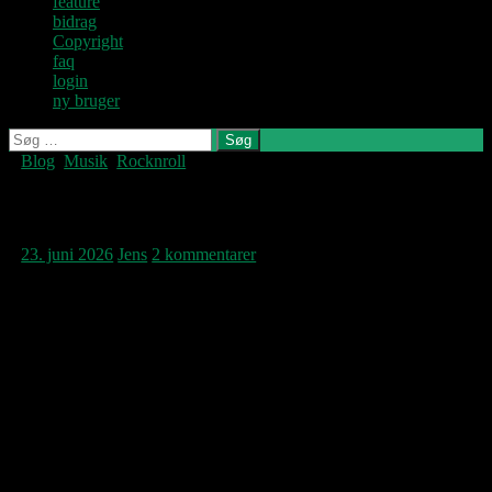
feature
bidrag
Copyright
faq
login
ny bruger
Søg
efter:
Blog
,
Musik
,
Rocknroll
Denne blog
skrives og
vedligeholdes af
6 X Lover
Jens U og
Pastoren.
23. juni 2026
Jens
2 kommentarer
Glem aldrig hvor enestående Leonard Cohen
er. Selv på de lidt mere bortgemte transport-
plader, altså dem der ligger på vejen mellem