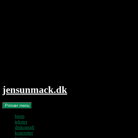
Hop
til
indhold
jensunmack.dk
Søg
Primær menu
hjem
tekster
diskografi
koncerter