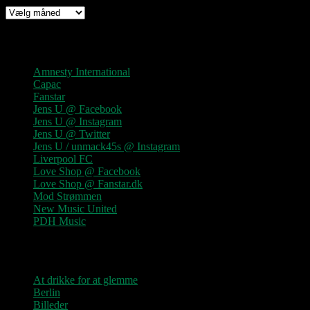
Arkiv
Links
Amnesty International
Capac
Fanstar
Jens U @ Facebook
Jens U @ Instagram
Jens U @ Twitter
Jens U / unmack45s @ Instagram
Liverpool FC
Love Shop @ Facebook
Love Shop @ Fanstar.dk
Mod Strømmen
New Music United
PDH Music
Kategorier
At drikke for at glemme
Berlin
Billeder