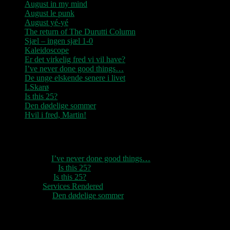
August in my mind
August le punk
August yé-yé
The return of The Durutti Column
Sjæl – ingen sjæl 1-0
Kaleidoscope
Er det virkelig fred vi vil have?
I’ve never done good things…
De unge elskende senere i livet
LSkarø
Is this 25?
Den dødelige sommer
Hvil i fred, Martin!
Seneste kommentarer
1888
til
I’ve never done good things…
Rozzer
til
Is this 25?
pter k
til
Is this 25?
nc
til
Services Rendered
Rune
til
Den dødelige sommer
Arkiv