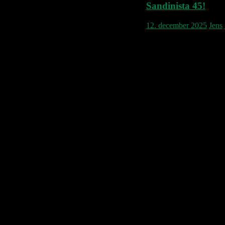
Sandinista 45!
12. december 2025
Jens
Sangeren rabler en mass
tracks. Bassisten syng
busker-ven, den violins