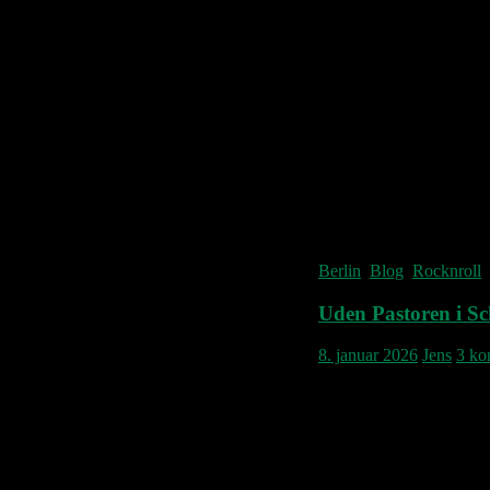
Hvert år betaler Jens og
websted kan være der, så
og følger med i hvad vi 
drift. Kig over i menuspal
På forhånd tak!
Berlin
,
Blog
,
Rocknroll
,
Uden Pastoren i S
8. januar 2026
Jens
3 ko