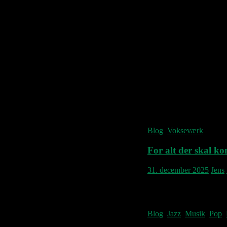
Blog
,
Vokseværk
For alt der skal k
31. december 2025
Jens
Også her rinder 2025 ud.
Joe Public, Pastor Webmas
Blog
,
Jazz
,
Musik
,
Pop
,