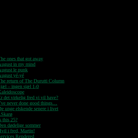
“Der er kun nu / Fandt du dit livs
New York / Din Ballet Mécanique /
u altid fablede om / Jeg husker kun /
Lysende kærlighed / Sluk aldrig
tjernerne / Der viser vejen frem…”
Seneste indlæg
he ones that got away
August in my mind
August le punk
August yé-yé
he return of The Durutti Column
jæl – ingen sjæl 1-0
Kaleidoscope
r det virkelig fred vi vil have?
I’ve never done good things…
e unge elskende senere i livet
LSkarø
s this 25?
Den dødelige sommer
vil i fred, Martin!
Services Rendered