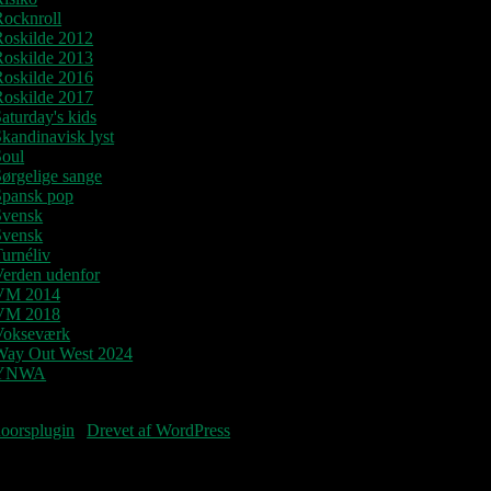
Rocknroll
Roskilde 2012
Roskilde 2013
Roskilde 2016
Roskilde 2017
aturday's kids
kandinavisk lyst
Soul
ørgelige sange
Spansk pop
Svensk
Svensk
urnéliv
Verden udenfor
VM 2014
VM 2018
Vokseværk
Way Out West 2024
YNWA
Fourteenpress WordPress theme by
oorsplugin
|
Drevet af WordPress