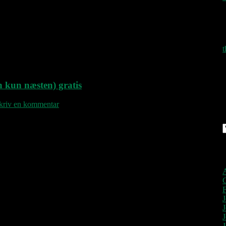
p
n kun næsten) gratis
kriv en kommentar
A
A
F