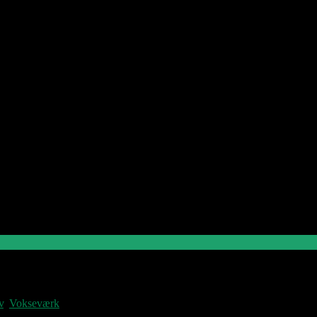
s
: Vokseværk
v
v
,
Vokseværk
P