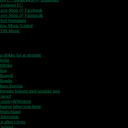
Liverpool FC
Love Shop @ Facebook
Love Shop @ Fanstar.dk
Mod Strømmen
New Music United
PDH Music
Kategorier
t drikke for at glemme
erlin
illeder
Blog
logroll
Blondie
Blues Europa
Brænder boksen med smukke ting
alcio!
Country&Western
agene løber som heste
Deutschland
lektronisk
n aften i byen
England