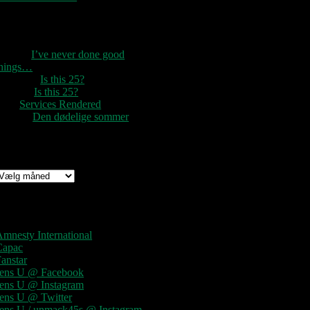
Seneste kommentarer
1888
til
I’ve never done good
things…
Rozzer
til
Is this 25?
ter k
til
Is this 25?
nc
til
Services Rendered
Rune
til
Den dødelige sommer
Arkiv
rkiv
Links
mnesty International
Capac
anstar
Jens U @ Facebook
Jens U @ Instagram
Jens U @ Twitter
Jens U / unmack45s @ Instagram