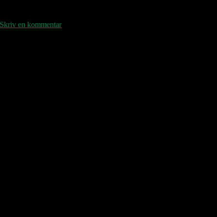
Skriv en kommentar
e sange af sig. Guitaristen tager mikrofonen på en håndfuld
er for på et nummer. Trommeslageren har også et. Sangerens
pillende Tymon Dogg fra deres fælles besætterdage i London,