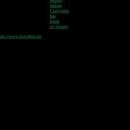
feature
bidrag
Copyright
faq
login
ny bruger
ttp://www.loveshop.nu
Love Shop 2026
0209 – KØBENHAVN, Store Vega
(UDSOLGT)