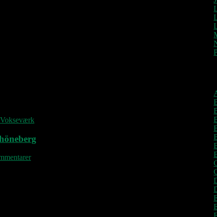
 jeg et lille, men nu efterhånden firecifret beløb for at dette
dan som den har været det i nu 21 år. Hvis I kigger her forbi
skriver, må I meget gerne give et lille bidrag til den fortsatte
ten for at se, hvor I kan betale.
A
B
B
Vokseværk
B
chöneberg
mmentarer
C
D
E
E