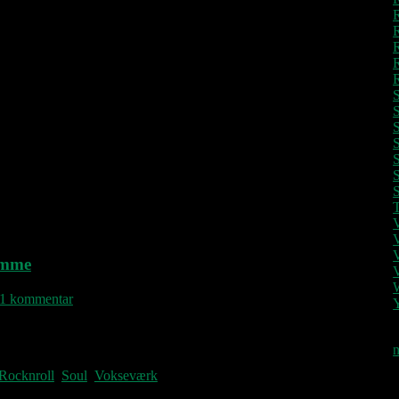
S
S
S
T
omme
1 kommentar
 Mange tak for året der kom, blev sit eget og gik. LS Society,
ter og jeg ønsker jer alt det bedste. Godt nytår!
n
Rocknroll
,
Soul
,
Vokseværk