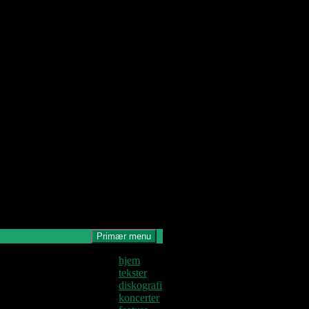
Primær menu
Denne blog
hjem
krives og
tekster
edligeholdes af
diskografi
Jens U og
koncerter
astoren.