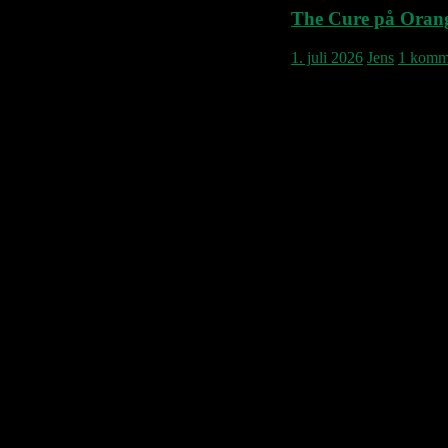
The Cure på Oran
1. juli 2026
Jens
1 komm
The Cure spiller på Roski
i 1985, som var på Oran
kom forbi Danmark? Svar