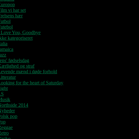
Europop
ilm vi har set
relsens hær
utbol
utebol
I Love You, Goodbye
kke kategoriseret
talia
Jamaica
azz
ens' fødselsdag
ærlighed og straf
Levende mænd i døde forhold
itteratur
ooking for the heart of Saturday
ight
LS
Musik
Northside 2014
Nyheder
Polsk pop
Pop
Reggae
Retro
isiko