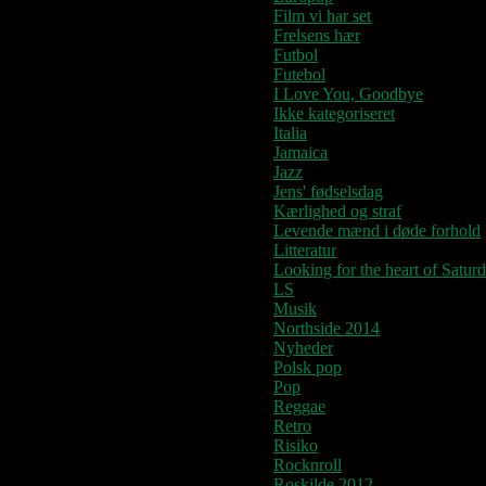
Film vi har set
Frelsens hær
Futbol
Futebol
I Love You, Goodbye
Ikke kategoriseret
Italia
Jamaica
Jazz
Jens' fødselsdag
Kærlighed og straf
Levende mænd i døde forhold
Litteratur
Looking for the heart of Satur
LS
Musik
Northside 2014
Nyheder
Polsk pop
Pop
Reggae
Retro
Risiko
Rocknroll
Roskilde 2012