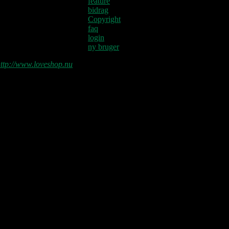
feature
bidrag
Copyright
faq
login
ny bruger
ttp://www.loveshop.nu
Love Shop 2026
0209 – KØBENHAVN, Store Vega
(UDSOLGT)