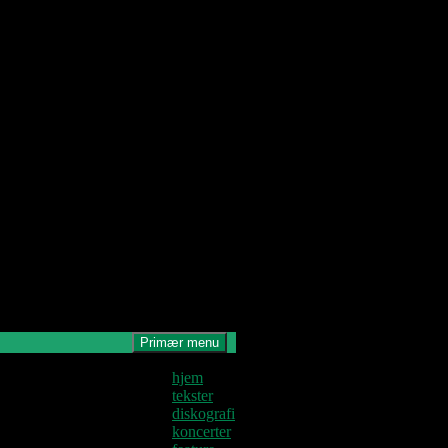
Primær menu
Denne blog
hjem
krives og
tekster
edligeholdes af
diskografi
Jens U og
koncerter
astoren.