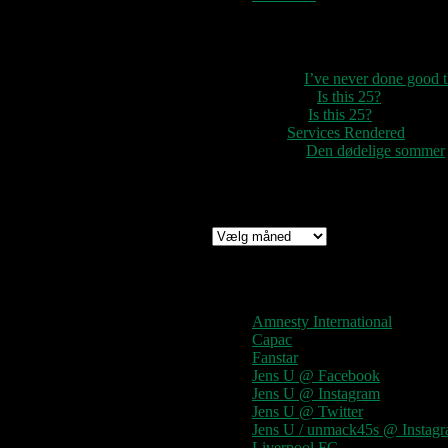
Seneste kommentarer
1888
til
I’ve never done good
Rozzer
til
Is this 25?
pter k
til
Is this 25?
nc
til
Services Rendered
Rune
til
Den dødelige sommer
Arkiv
Arkiv
Links
Amnesty International
Capac
Fanstar
Jens U @ Facebook
Jens U @ Instagram
Jens U @ Twitter
Jens U / unmack45s @ Instag
Liverpool FC