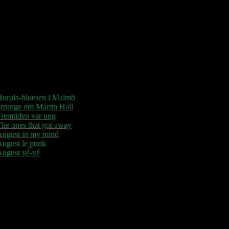
“Der er kun nu / Fandt du dit livs
New York / Din Ballet Mécanique /
u altid fablede om / Jeg husker kun /
Lysende kærlighed / Sluk aldrig
tjernerne / Der viser vejen frem…”
Seneste indlæg
Hurula-bluesen i Malmö
trunge om Martin Hall
remtiden var ung
he ones that got away
August in my mind
August le punk
August yé-yé