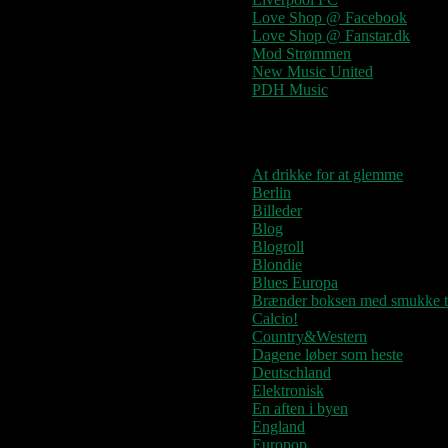
Love Shop @ Facebook
Love Shop @ Fanstar.dk
Mod Strømmen
New Music United
PDH Music
Kategorier
At drikke for at glemme
Berlin
Billeder
Blog
Blogroll
Blondie
Blues Europa
Brænder boksen med smukke t
Calcio!
Country&Western
Dagene løber som heste
Deutschland
Elektronisk
En aften i byen
England
Europop