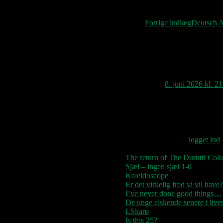
Indlægsnavigat
Forrige indlæg
Deutsch A
En tanke om “
Pitbull
siger
8. juni 2026 kl. 2
Wauuu. Hvorfor va
Skriv et svar
Du skal være
logget ind
The return of The Durutti Col
Sjæl – ingen sjæl 1-0
Kaleidoscope
Er det virkelig fred vi vil have?
I’ve never done good things…
De unge elskende senere i livet
LSkarø
Is this 25?