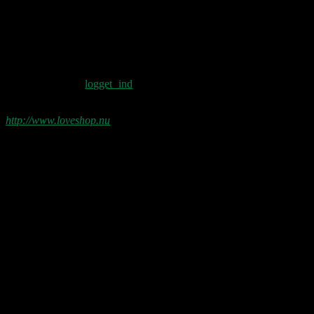
ikke som her i DK stereotypt lig med
enten Bob Marley eller Eddy
Grant/The Equals.
Skriv et svar
Du skal være
logget ind
for at skrive en
kommentar.
http://www.loveshop.nu
Love Shop 2026