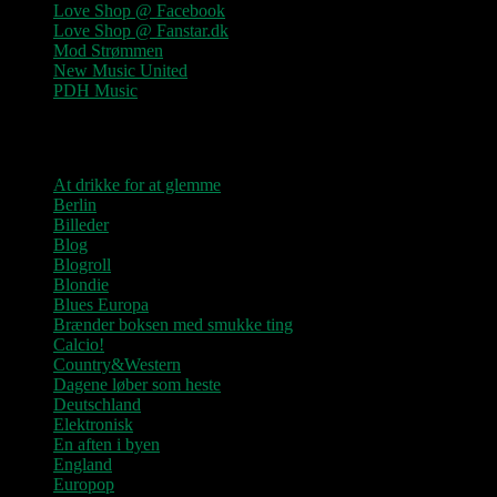
Love Shop @ Facebook
Love Shop @ Fanstar.dk
Mod Strømmen
New Music United
PDH Music
Kategorier
At drikke for at glemme
Berlin
Billeder
Blog
Blogroll
Blondie
Blues Europa
Brænder boksen med smukke ting
Calcio!
Country&Western
Dagene løber som heste
Deutschland
Elektronisk
En aften i byen
England
Europop