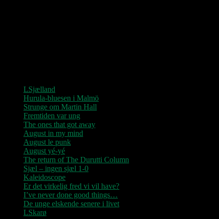
0209 – KØBENHAVN, Store Vega (UDSOLGT)
“Der er kun nu / Fandt du dit livs New York / Din Ballet Mécanique
/ Du altid fablede om / Jeg husker kun / Lysende kærlighed / Sluk
aldrig stjernerne / Der viser vejen frem…”
Seneste indlæg
LSjælland
Hurula-bluesen i Malmö
Strunge om Martin Hall
Fremtiden var ung
The ones that got away
August in my mind
August le punk
August yé-yé
The return of The Durutti Column
Sjæl – ingen sjæl 1-0
Kaleidoscope
Er det virkelig fred vi vil have?
I’ve never done good things…
De unge elskende senere i livet
LSkarø