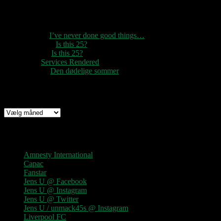
Seneste kommentarer
1888
til
I’ve never done good things…
Rozzer
til
Is this 25?
pter k
til
Is this 25?
nc
til
Services Rendered
Rune
til
Den dødelige sommer
Arkiv
Arkiv
Links
Amnesty International
Capac
Fanstar
Jens U @ Facebook
Jens U @ Instagram
Jens U @ Twitter
Jens U / unmack45s @ Instagram
Liverpool FC