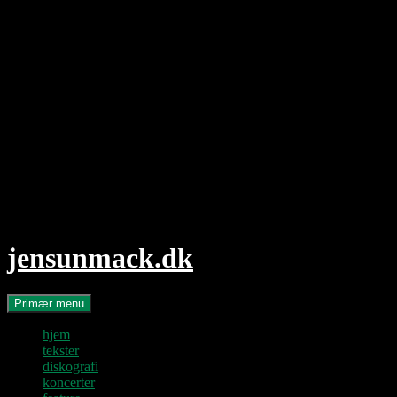
Hop
til
indhold
jensunmack.dk
Søg
Primær menu
hjem
tekster
diskografi
koncerter