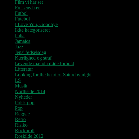
Film vi har set
Frelsens hær
Futbol
Futebol
I Love You, Goodbye
Ikke kategoriseret
Italia
Jamaica
Jazz
Jens' fødselsdag
Kærlighed og straf
Levende mænd i døde forhold
Litteratur
Looking for the heart of Saturday night
LS
Musik
Northside 2014
Nyheder
Polsk pop
Pop
Reggae
Retro
Risiko
Rocknroll
Roskilde 2012