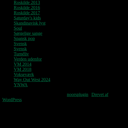
Roskilde 2013
Roskilde 2016
Roskilde 2017
Saturday's kids
Skandinavisk lyst
Soul
Sørgelige sange
Spansk pop
Svensk
Svensk
Turnéliv
Verden udenfor
VM 2014
VM 2018
Vokseværk
Way Out West 2024
YNWA
Fourteenpress WordPress theme by
noorsplugin
|
Drevet af
WordPress