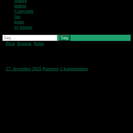
feature
bidrag
Copyright
faq
login
ny bruger
Søg
efter:
Blog
,
Reggae
,
Retro
Denne blog
skrives og
vedligeholdes af
New Order in dub
Jens U og
Pastoren.
27. december 2025
Pastoren
2 kommentarer
Jeg nævnte i en kommentar til Jens, at Martin