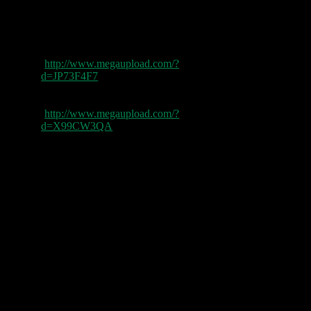
Thåström
Lund Olympen, SWE
2009-03-13
01 kort biografi med litet testamente
(
http://www.megaupload.com/?
d=JP73F4F7
)
02 axel landquists park
03 saker som hon gör
(
http://www.megaupload.com/?
d=X99CW3QA
)
04 den druckne matrosens sång
05 ungefär så här
06 the haters
07 över sundet
08 långtbort
09 kärlek är för dom
10 fan fan fan
11 ingen sjunger blues som jeffrey lee
12 aldrig någonsin komma ner
13 var e vargen
14 alla vill till himlen
15 om black jim
e
16 varför är du så tyst