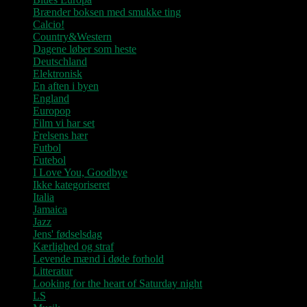
Brænder boksen med smukke ting
Calcio!
Country&Western
Dagene løber som heste
Deutschland
Elektronisk
En aften i byen
England
Europop
Film vi har set
Frelsens hær
Futbol
Futebol
I Love You, Goodbye
Ikke kategoriseret
Italia
Jamaica
Jazz
Jens' fødselsdag
Kærlighed og straf
Levende mænd i døde forhold
Litteratur
Looking for the heart of Saturday night
LS