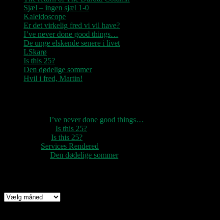
Sjæl – ingen sjæl 1-0
Kaleidoscope
Er det virkelig fred vi vil have?
I’ve never done good things…
De unge elskende senere i livet
LSkarø
Is this 25?
Den dødelige sommer
Hvil i fred, Martin!
Seneste kommentarer
1888
til
I’ve never done good things…
Rozzer
til
Is this 25?
pter k
til
Is this 25?
nc
til
Services Rendered
Rune
til
Den dødelige sommer
Arkiv
Arkiv
Links