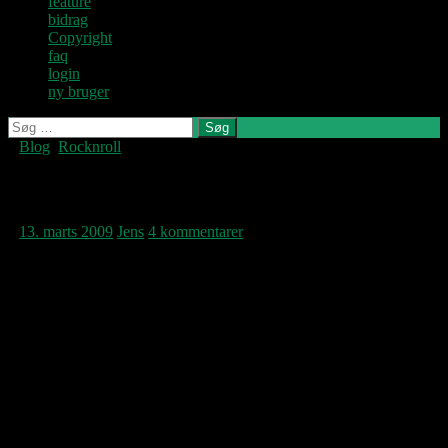
feature
bidrag
Copyright
faq
login
ny bruger
Søg
efter:
Blog
,
Rocknroll
Denne blog
skrives og
vedligeholdes af
Over Sundet
Jens U og
Pastoren.
13. marts 2009
Jens
4 kommentarer
Hvad gør man en fredag i marts, når det er