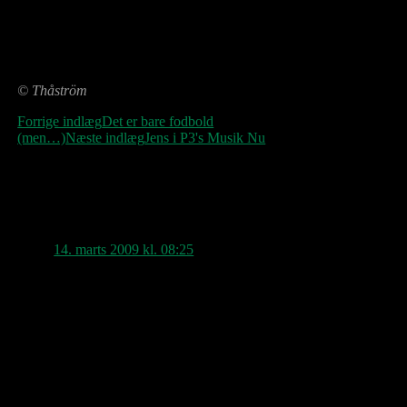
Det var som långa tåg av längtan
långa tåg av längtan
långa tåg av längtan
långa tåg av längtan
© Thåström
Indlægsnavigation
Forrige indlæg
Det er bare fodbold
(men…)
Næste indlæg
Jens i P3's Musik Nu
4 tanker om “Over Sundet”
sheringham
siger:
14. marts 2009 kl. 08:25
En fin koncert i Lund, de nye sange
lød rigtig godt, og der var nogle
skønne overraskelser fra det store
bagkatalog … det ville være fantastisk
med en koncert på Vesterbro 😉 – men
vi må vel nøjes med et festival show til
sommer