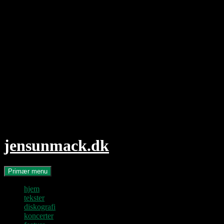
Hop
til
indhold
jensunmack.dk
Søg
Primær menu
hjem
tekster
diskografi
koncerter