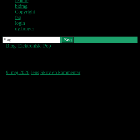
feature
bidrag
Copyright
faq
login
ny bruger
Søg
efter:
Blog
,
Elektronisk
,
Pop
Denne blog
skrives og
vedligeholdes af
Torch
Jens U og
Pastoren.
9. maj 2026
Jens
Skriv en kommentar
Soft Cell’s efterfølger på single til ‘Say
Hello, Wave Goodbye’ bliver udsendt 7. maj
1982. ‘Torch’ kommer med et for duoen lidt
atypisk positivt lys i sin musik, tegnet ikke
mindst af både den fabulerende trompet og
Cindy Ecstacy’s fjerlette kor. Her den enkle
promo-video; hvor står de alle tre unge og
endnu forholdsvis uskyldige. Det skal snart
ændre sig…