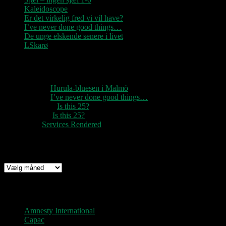
Kaleidoscope
Er det virkelig fred vi vil have?
I’ve never done good things…
De unge elskende senere i livet
LSkarø
Seneste kommentarer
1888
til
Hurula-bluesen i Malmö
1888
til
I’ve never done good things…
Rozzer
til
Is this 25?
pter k
til
Is this 25?
nc
til
Services Rendered
Arkiv
Arkiv
Links
Amnesty International
Capac