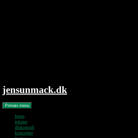
Hop
til
indhold
jensunmack.dk
Søg
Primær menu
hjem
tekster
diskografi
koncerter