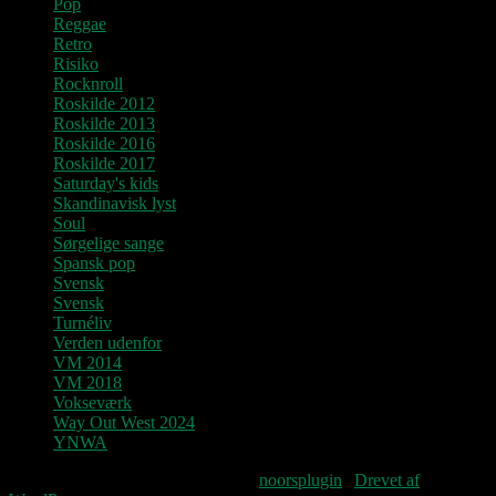
Pop
Reggae
Retro
Risiko
Rocknroll
Roskilde 2012
Roskilde 2013
Roskilde 2016
Roskilde 2017
Saturday's kids
Skandinavisk lyst
Soul
Sørgelige sange
Spansk pop
Svensk
Svensk
Turnéliv
Verden udenfor
VM 2014
VM 2018
Vokseværk
Way Out West 2024
YNWA
Fourteenpress WordPress theme by
noorsplugin
|
Drevet af