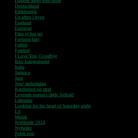
Dagene løber som heste
Deutschland
Elektronisk
En aften i byen
England
Europop
Film vi har set
Frelsens hær
Futbol
Futebol
I Love You, Goodbye
Ikke kategoriseret
Italia
Jamaica
Jazz
Jens' fødselsdag
Kærlighed og straf
Levende mænd i døde forhold
Litteratur
Looking for the heart of Saturday night
LS
Musik
Northside 2014
Nyheder
Polsk pop