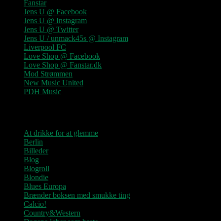
Fanstar
Jens U @ Facebook
Jens U @ Instagram
Jens U @ Twitter
Jens U / unmack45s @ Instagram
Liverpool FC
Love Shop @ Facebook
Love Shop @ Fanstar.dk
Mod Strømmen
New Music United
PDH Music
Kategorier
At drikke for at glemme
Berlin
Billeder
Blog
Blogroll
Blondie
Blues Europa
Brænder boksen med smukke ting
Calcio!
Country&Western