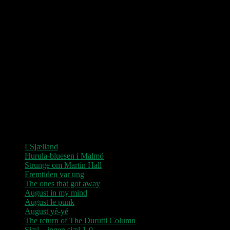
Love Shop 2026
0209 – KØBENHAVN, Store Vega (UDSOLGT)
“Der er kun nu / Fandt du dit livs New York / Din Ballet Mécanique
/ Du altid fablede om / Jeg husker kun / Lysende kærlighed / Sluk
aldrig stjernerne / Der viser vejen frem…”
Seneste indlæg
LSjælland
Hurula-bluesen i Malmö
Strunge om Martin Hall
Fremtiden var ung
The ones that got away
August in my mind
August le punk
August yé-yé
The return of The Durutti Column
Sjæl – ingen sjæl 1-0