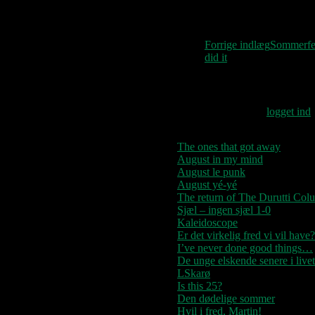
Indlægsnavigat
Forrige indlæg
Sommerfer
did it
Skriv et svar
Du skal være
logget ind
The ones that got away
August in my mind
August le punk
August yé-yé
The return of The Durutti Col
Sjæl – ingen sjæl 1-0
Kaleidoscope
Er det virkelig fred vi vil have?
I’ve never done good things…
De unge elskende senere i livet
LSkarø
Is this 25?
Den dødelige sommer
Hvil i fred, Martin!