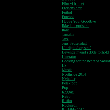
Film vi har set
Frelsens hær
Futbol
Futebol
I Love You, Goodbye
Ikke kategoriseret
Italia
Jamaica
Jazz
Jens' fødselsdag
Kærlighed og straf
Levende mænd i døde forhold
Litteratur
Looking for the heart of Satur
LS
Musik
Northside 2014
Nyheder
Polsk pop
Pop
Reggae
Retro
Risiko
Rocknroll
Roskilde 2012