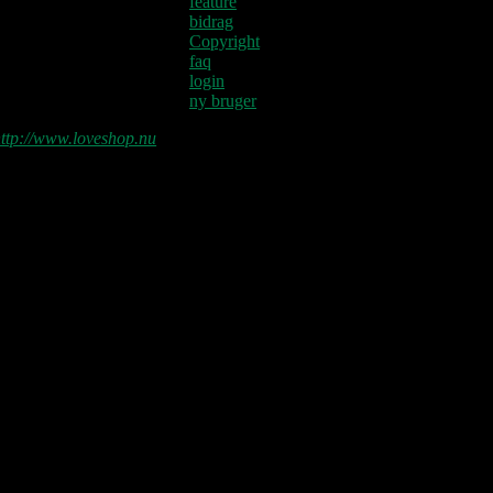
feature
bidrag
Copyright
faq
login
ny bruger
ttp://www.loveshop.nu
Love Shop 2026
0209 – KØBENHAVN, Store Vega
(UDSOLGT)