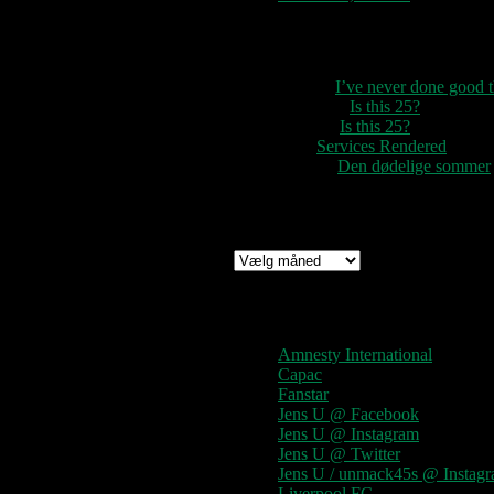
Seneste kommentarer
1888
til
I’ve never done good
Rozzer
til
Is this 25?
pter k
til
Is this 25?
nc
til
Services Rendered
Rune
til
Den dødelige sommer
Arkiv
Arkiv
Links
Amnesty International
Capac
Fanstar
Jens U @ Facebook
Jens U @ Instagram
Jens U @ Twitter
Jens U / unmack45s @ Instag
Liverpool FC