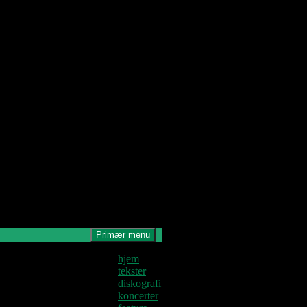
Primær menu
Denne blog
hjem
krives og
tekster
edligeholdes af
diskografi
Jens U og
koncerter
astoren.