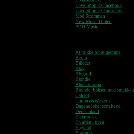
Love Shop @ Facebook
Love Shop @ Fanstar.dk
Mod Strømmen
New Music United
PDH Music
Kategorier
At drikke for at glemme
Berlin
Billeder
Blog
Blogroll
Blondie
Blues Europa
Brænder boksen med smukke t
Calcio!
Country&Western
Dagene løber som heste
Deutschland
Elektronisk
En aften i byen
England
Europop