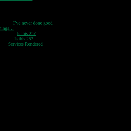
Seneste kommentarer
1888
til
I’ve never done good
things…
Rozzer
til
Is this 25?
ter k
til
Is this 25?
nc
til
Services Rendered