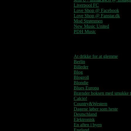
Liverpool FC
Love Shop @ Facebook
Love Shop @ Fanstar.dk
Mod Strømmen
New Music United
PDH Music
Kategorier
At drikke for at glemme
Berlin
Billeder
Blog
Blogroll
Blondie
Blues Europa
Brænder boksen med smukke t
Calcio!
Country&Western
Dagene løber som heste
Deutschland
Elektronisk
En aften i byen
England