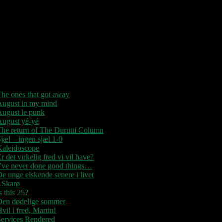
“Der er kun nu / Fandt du dit livs
New York / Din Ballet Mécanique /
u altid fablede om / Jeg husker kun /
Lysende kærlighed / Sluk aldrig
tjernerne / Der viser vejen frem…”
Seneste indlæg
he ones that got away
August in my mind
August le punk
August yé-yé
he return of The Durutti Column
jæl – ingen sjæl 1-0
Kaleidoscope
r det virkelig fred vi vil have?
I’ve never done good things…
e unge elskende senere i livet
LSkarø
s this 25?
Den dødelige sommer
vil i fred, Martin!
Services Rendered