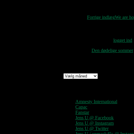
Indlægsnavigat
Forrige indlæg
We are ho
Skriv et svar
Du skal være
logget ind
Rune
til
Den dødelige sommer
Arkiv
Arkiv
Links
Amnesty International
Capac
Fanstar
Jens U @ Facebook
Jens U @ Instagram
Jens U @ Twitter
Jens U / unmack45s @ Instag