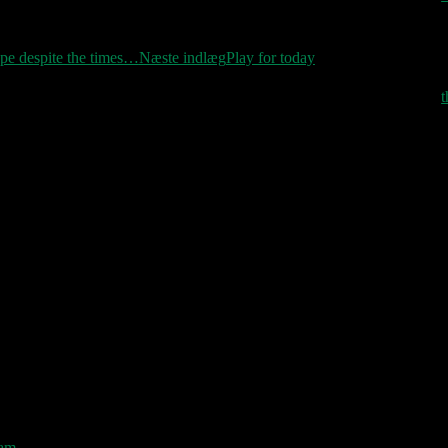
ion
pe despite the times…
Næste indlæg
Play for today
p
for at skrive en kommentar.
ram