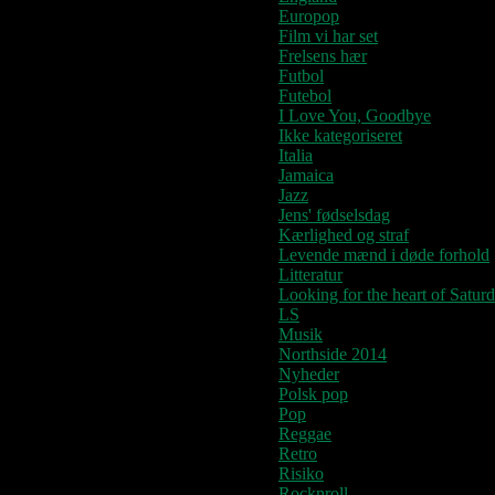
Europop
Film vi har set
Frelsens hær
Futbol
Futebol
I Love You, Goodbye
Ikke kategoriseret
Italia
Jamaica
Jazz
Jens' fødselsdag
Kærlighed og straf
Levende mænd i døde forhold
Litteratur
Looking for the heart of Satur
LS
Musik
Northside 2014
Nyheder
Polsk pop
Pop
Reggae
Retro
Risiko
Rocknroll