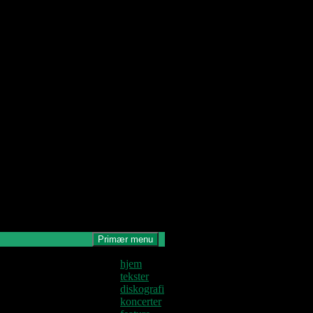
Primær menu
Denne blog
hjem
krives og
tekster
edligeholdes af
diskografi
Jens U og
koncerter
astoren.