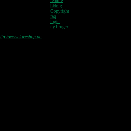
feature
bidrag
Copyright
faq
login
ny bruger
ttp://www.loveshop.nu
Love Shop 2026
0209 – KØBENHAVN, Store Vega
(UDSOLGT)