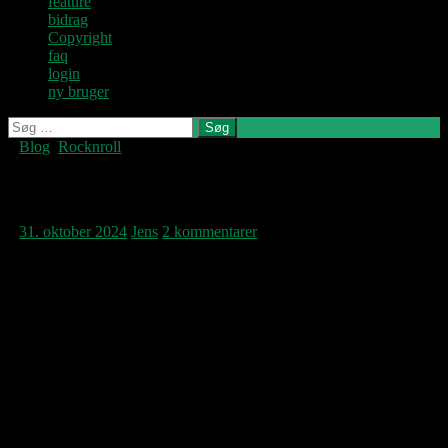
feature
bidrag
Copyright
faq
login
ny bruger
Søg
efter:
Blog
,
Rocknroll
Denne blog
skrives og
vedligeholdes af
Play for today
Jens U og
Pastoren.
31. oktober 2024
Jens
2 kommentarer
The Cure har i dag været transmitteret på
BBC’s 6 Music Live Session. Her er det ‘I
Can Never Say Goodbye’, måske det mest
melodisk umiddelbare tårefald fra albummet
der udkommer i morgen…