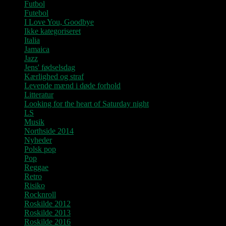
Futbol
Futebol
I Love You, Goodbye
Ikke kategoriseret
Italia
Jamaica
Jazz
Jens' fødselsdag
Kærlighed og straf
Levende mænd i døde forhold
Litteratur
Looking for the heart of Saturday night
LS
Musik
Northside 2014
Nyheder
Polsk pop
Pop
Reggae
Retro
Risiko
Rocknroll
Roskilde 2012
Roskilde 2013
Roskilde 2016