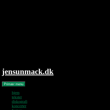
Hop
til
indhold
jensunmack.dk
Søg
Primær menu
hjem
tekster
diskografi
koncerter