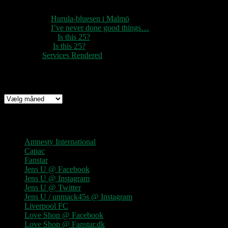
1888
til
Hurula-bluesen i Malmö
1888
til
I’ve never done good things…
Rozzer
til
Is this 25?
pter k
til
Is this 25?
nc
til
Services Rendered
Arkiv
Arkiv
Links
Amnesty International
Capac
Fanstar
Jens U @ Facebook
Jens U @ Instagram
Jens U @ Twitter
Jens U / unmack45s @ Instagram
Liverpool FC
Love Shop @ Facebook
Love Shop @ Fanstar.dk