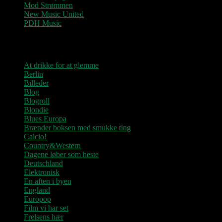
Mod Strømmen
New Music United
PDH Music
Kategorier
At drikke for at glemme
Berlin
Billeder
Blog
Blogroll
Blondie
Blues Europa
Brænder boksen med smukke ting
Calcio!
Country&Western
Dagene løber som heste
Deutschland
Elektronisk
En aften i byen
England
Europop
Film vi har set
Frelsens hær