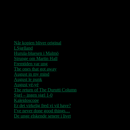
“Der er kun nu / Fandt du dit livs New York / Din Ballet Mécanique
/ Du altid fablede om / Jeg husker kun / Lysende kærlighed / Sluk
aldrig stjernerne / Der viser vejen frem…”
Seneste indlæg
Når kopien bliver original
LSjælland
Hurula-bluesen i Malmö
Strunge om Martin Hall
Fremtiden var ung
The ones that got away
August in my mind
August le punk
August yé-yé
The return of The Durutti Column
Sjæl – ingen sjæl 1-0
Kaleidoscope
Er det virkelig fred vi vil have?
I’ve never done good things…
De unge elskende senere i livet
Seneste kommentarer