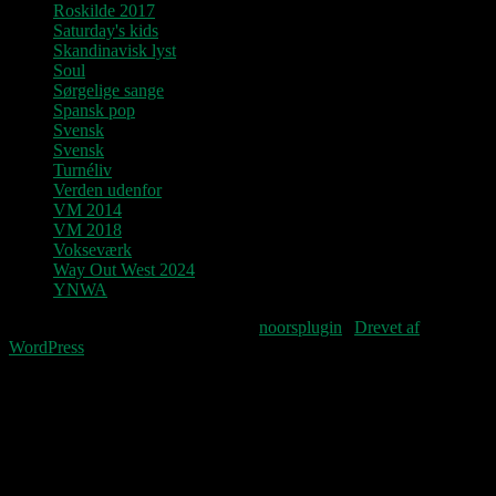
Roskilde 2017
Saturday's kids
Skandinavisk lyst
Soul
Sørgelige sange
Spansk pop
Svensk
Svensk
Turnéliv
Verden udenfor
VM 2014
VM 2018
Vokseværk
Way Out West 2024
YNWA
Fourteenpress WordPress theme by
noorsplugin
|
Drevet af
WordPress