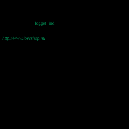
Five-nummer!
Skriv et svar
Du skal være
logget ind
for at skrive en
kommentar.
http://www.loveshop.nu
Love Shop 2026
0209 – KØBENHAVN, Store Vega (UDSOLGT)