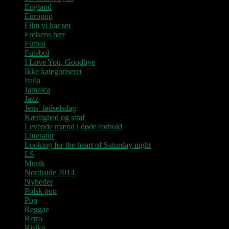
England
Europop
Film vi har set
Frelsens hær
Futbol
Futebol
I Love You, Goodbye
Ikke kategoriseret
Italia
Jamaica
Jazz
Jens' fødselsdag
Kærlighed og straf
Levende mænd i døde forhold
Litteratur
Looking for the heart of Saturday night
LS
Musik
Northside 2014
Nyheder
Polsk pop
Pop
Reggae
Retro
Risiko