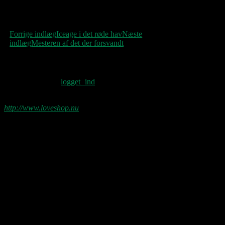
Indlægsnavigation
Forrige indlæg
Iceage i det røde hav
Næste
indlæg
Mesteren af det der forsvandt
Skriv et svar
Du skal være
logget ind
for at skrive en
kommentar.
http://www.loveshop.nu