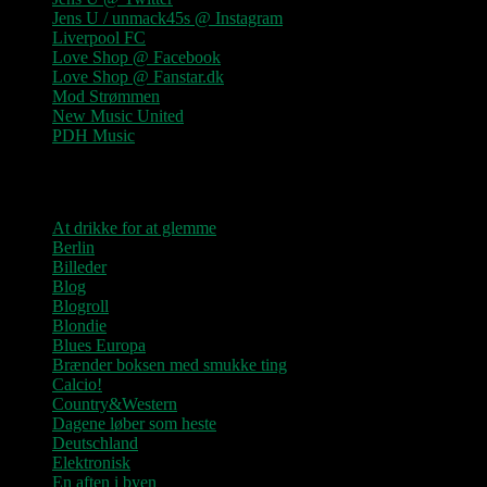
Jens U / unmack45s @ Instagram
Liverpool FC
Love Shop @ Facebook
Love Shop @ Fanstar.dk
Mod Strømmen
New Music United
PDH Music
Kategorier
At drikke for at glemme
Berlin
Billeder
Blog
Blogroll
Blondie
Blues Europa
Brænder boksen med smukke ting
Calcio!
Country&Western
Dagene løber som heste
Deutschland
Elektronisk
En aften i byen