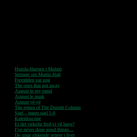
Love Shop 2026
0209 – KØBENHAVN, Store Vega (UDSOLGT)
“Der er kun nu / Fandt du dit livs New York / Din Ballet Mécanique
/ Du altid fablede om / Jeg husker kun / Lysende kærlighed / Sluk
aldrig stjernerne / Der viser vejen frem…”
Seneste indlæg
Hurula-bluesen i Malmö
Strunge om Martin Hall
Fremtiden var ung
The ones that got away
August in my mind
August le punk
August yé-yé
The return of The Durutti Column
Sjæl – ingen sjæl 1-0
Kaleidoscope
Er det virkelig fred vi vil have?
I’ve never done good things…
De unge elskende senere i livet