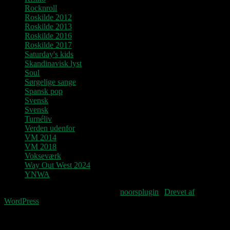
Rocknroll
Roskilde 2012
Roskilde 2013
Roskilde 2016
Roskilde 2017
Saturday's kids
Skandinavisk lyst
Soul
Sørgelige sange
Spansk pop
Svensk
Svensk
Turnéliv
Verden udenfor
VM 2014
VM 2018
Vokseværk
Way Out West 2024
YNWA
Fourteenpress WordPress theme by
noorsplugin
|
Drevet af
WordPress