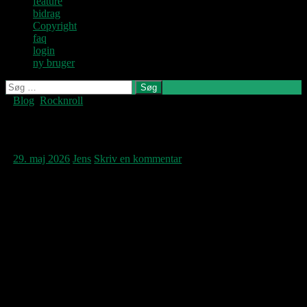
feature
bidrag
Copyright
faq
login
ny bruger
Søg
efter:
Blog
,
Rocknroll
Denne blog
skrives og
vedligeholdes af
Himlen helt deroppe
Jens U og
Pastoren.
29. maj 2026
Jens
Skriv en kommentar