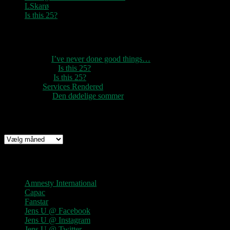
LSkarø
Is this 25?
Seneste kommentarer
1888
til
I’ve never done good things…
Rozzer
til
Is this 25?
pter k
til
Is this 25?
nc
til
Services Rendered
Rune
til
Den dødelige sommer
Arkiv
Arkiv
Links
Amnesty International
Capac
Fanstar
Jens U @ Facebook
Jens U @ Instagram
Jens U @ Twitter