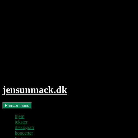
Hop
til
indhold
jensunmack.dk
Søg
Primær menu
hjem
tekster
diskografi
koncerter