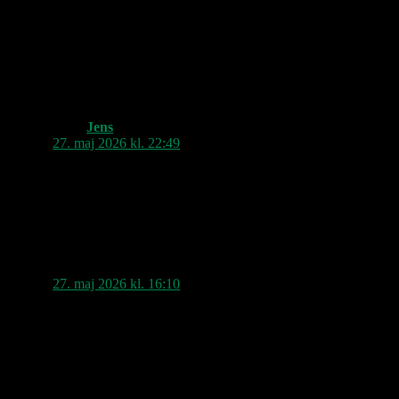
nævnte ham. Men sådan noget
flamboyance som Hendrix var jo
banebrydende dengang, at det så er
blevet billigt kopieret for mange gange
siden, det er nok rigtigt.
Jens
siger:
27. maj 2026 kl. 22:49
Krieger er jo netop ikke guitarhelt.
Hvis Hollywood er din ting, så gå i
biografen.
Rune
siger:
27. maj 2026 kl. 16:10
Jens for fanden, det er jo musikerens
måde at agere Dirty Harry på😄😜 de
fleste guitarister ligner fysisk nogle
afpillede løg, og indtil de fandt ud af at
spille guitar, har de nok ikke haft så
imponerende meget succes hos