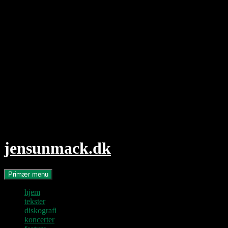
Hop
til
indhold
jensunmack.dk
Søg
Primær menu
hjem
tekster
diskografi
koncerter