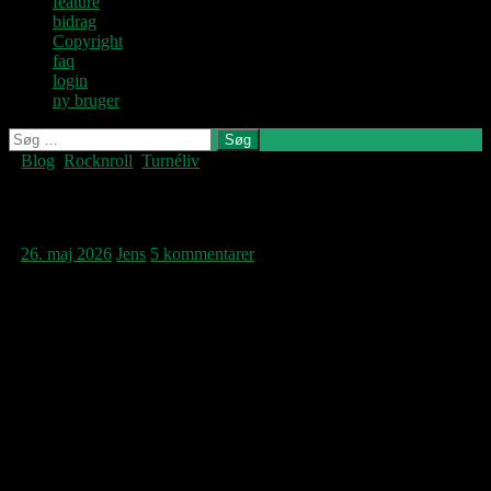
feature
bidrag
Copyright
faq
login
ny bruger
Søg
efter:
Blog
,
Rocknroll
,
Turnéliv
Denne blog
skrives og
vedligeholdes af
Ronno
Jens U og
Pastoren.
26. maj 2026
Jens
5 kommentarer
Findes der nogen klassiske rockguitarhelte,
som ikke fremstår mere eller mindre
komiske? Jeg kan vist umiddelbart kun
tænke på en: David Bowie’s løjtnant på
Ziggy Stardust
-raketten. Mick Ronson blev
født i dag for 80 år siden i beskedne Hull på
den engelske østkyst. At Bowie fyrede ham
da de nåede til tops er stadig et uløst
mysterie, men gav selvfølgelig en total frihed
til at kunne genre-hoppe udenfor
guitarbaseret rocknroll. Her klæder de to i