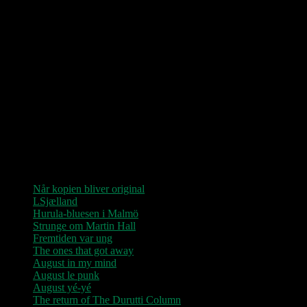
Love Shop 2026
0209 – KØBENHAVN, Store Vega (UDSOLGT)
“Der er kun nu / Fandt du dit livs New York / Din Ballet Mécanique
/ Du altid fablede om / Jeg husker kun / Lysende kærlighed / Sluk
aldrig stjernerne / Der viser vejen frem…”
Seneste indlæg
Når kopien bliver original
LSjælland
Hurula-bluesen i Malmö
Strunge om Martin Hall
Fremtiden var ung
The ones that got away
August in my mind
August le punk
August yé-yé
The return of The Durutti Column