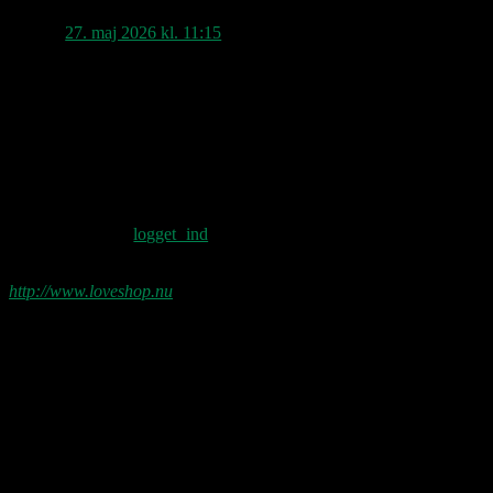
Rune
siger:
27. maj 2026 kl. 11:15
Ja, dem alle;-) Primær årsag til at så
godt som alt musik de sidste 20-30 år
er ubegribeligt kedeligt, er manglen på
god guitar i den rockede udgave, så
det var det korte svar;-)
Skriv et svar
Du skal være
logget ind
for at skrive en
kommentar.
http://www.loveshop.nu