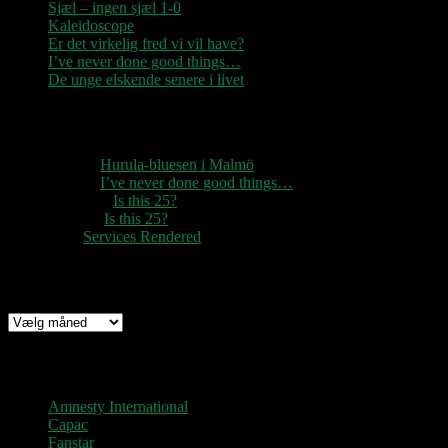
Sjæl – ingen sjæl 1-0
Kaleidoscope
Er det virkelig fred vi vil have?
I’ve never done good things…
De unge elskende senere i livet
Seneste kommentarer
1888
til
Hurula-bluesen i Malmö
1888
til
I’ve never done good things…
Rozzer
til
Is this 25?
pter k
til
Is this 25?
nc
til
Services Rendered
Arkiv
Arkiv
Links
Amnesty International
Capac
Fanstar