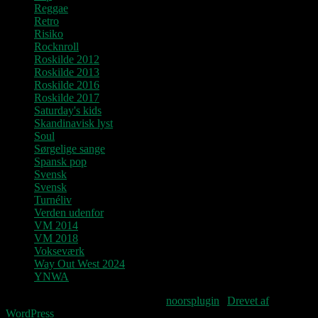
Reggae
Retro
Risiko
Rocknroll
Roskilde 2012
Roskilde 2013
Roskilde 2016
Roskilde 2017
Saturday's kids
Skandinavisk lyst
Soul
Sørgelige sange
Spansk pop
Svensk
Svensk
Turnéliv
Verden udenfor
VM 2014
VM 2018
Vokseværk
Way Out West 2024
YNWA
Fourteenpress WordPress theme by
noorsplugin
|
Drevet af
WordPress