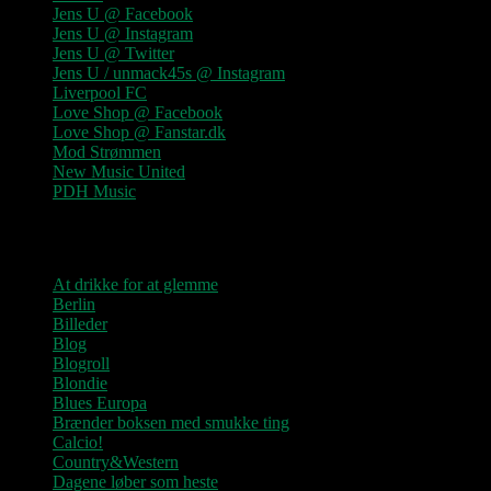
Jens U @ Facebook
Jens U @ Instagram
Jens U @ Twitter
Jens U / unmack45s @ Instagram
Liverpool FC
Love Shop @ Facebook
Love Shop @ Fanstar.dk
Mod Strømmen
New Music United
PDH Music
Kategorier
At drikke for at glemme
Berlin
Billeder
Blog
Blogroll
Blondie
Blues Europa
Brænder boksen med smukke ting
Calcio!
Country&Western
Dagene løber som heste