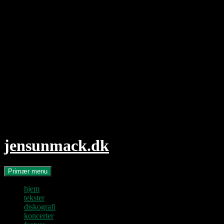
Hop
til
indhold
jensunmack.dk
Søg
Primær menu
hjem
tekster
diskografi
koncerter