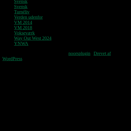
Svensk
Svensk
Turnéliv
Verden udenfor
VM 2014
VM 2018
Vokseværk
Way Out West 2024
YNWA
Fourteenpress WordPress theme by
noorsplugin
|
Drevet af
WordPress