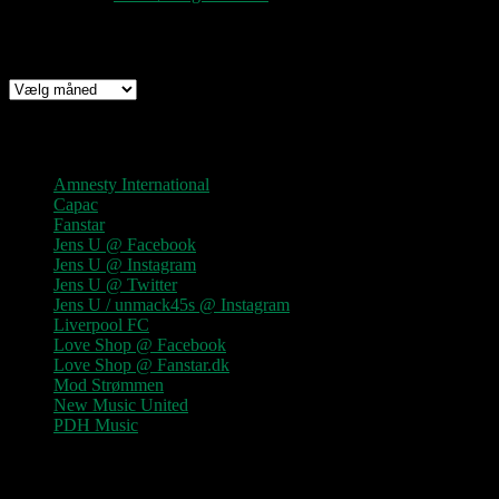
Arkiv
Arkiv
Links
Amnesty International
Capac
Fanstar
Jens U @ Facebook
Jens U @ Instagram
Jens U @ Twitter
Jens U / unmack45s @ Instagram
Liverpool FC
Love Shop @ Facebook
Love Shop @ Fanstar.dk
Mod Strømmen
New Music United
PDH Music
Kategorier