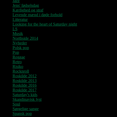
Jazz
Jens' fødselsdag
Kærlighed og straf
Levende mænd i døde forhold
Litteratur
Looking for the heart of Saturday night
LS
Musik
Northside 2014
Nyheder
Polsk pop
Pop
Reggae
Retro
Risiko
Rocknroll
Roskilde 2012
Roskilde 2013
Roskilde 2016
Roskilde 2017
Saturday's kids
Skandinavisk lyst
Soul
Sørgelige sange
Spansk pop