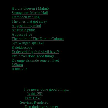
Hurula-bluesen i Malmö
Strunge om Martin Hall
Fremtiden var ung
The ones that got away
August in my mind
August le punk
August yé-yé
The return of The Durutti Column
Sjæl – ingen sjæl 1-0
Kaleidoscope
Er det virkelig fred vi vil have?
I’ve never done good things…
De unge elskende senere i livet
LSkarø
Is this 25?
Seneste kommentarer
1888
til
I’ve never done good things…
Rozzer
til
Is this 25?
pter k
til
Is this 25?
nc
til
Services Rendered
Rune
til
Den dødelige sommer