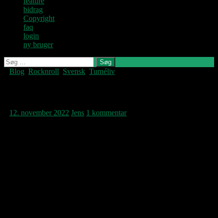
feature
bidrag
Copyright
faq
login
ny bruger
Søg
efter:
Blog
,
Rocknroll
,
Svensk
,
Turnéliv
Denne blog
skrives og
vedligeholdes af
Isola 25
Jens U og
Pastoren.
12. november 2022
Jens
1 kommentar