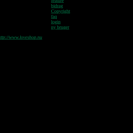
feature
bidrag
Copyright
faq
login
ny bruger
ttp://www.loveshop.nu
Love Shop 2026
0209 – KØBENHAVN, Store Vega
(UDSOLGT)