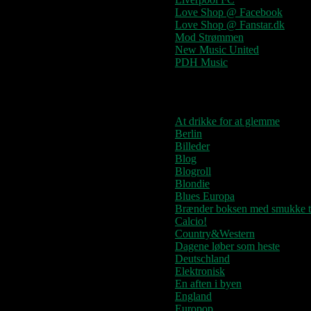
Love Shop @ Facebook
Love Shop @ Fanstar.dk
Mod Strømmen
New Music United
PDH Music
Kategorier
At drikke for at glemme
Berlin
Billeder
Blog
Blogroll
Blondie
Blues Europa
Brænder boksen med smukke t
Calcio!
Country&Western
Dagene løber som heste
Deutschland
Elektronisk
En aften i byen
England
Europop