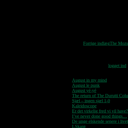
0:00 Incubation 3:14 W
Heart and Soul 22:01 L
She’s Lost Control 38:2
included at the end)
Indlægsnavigat
Forrige indlæg
The Mozst
Skriv et svar
Du skal være
logget ind
August in my mind
August le punk
August yé-yé
The return of The Durutti Col
Sjæl – ingen sjæl 1-0
Kaleidoscope
Er det virkelig fred vi vil have?
I’ve never done good things…
De unge elskende senere i livet
LSkarø