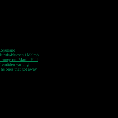
“Der er kun nu / Fandt du dit livs
New York / Din Ballet Mécanique /
u altid fablede om / Jeg husker kun /
Lysende kærlighed / Sluk aldrig
tjernerne / Der viser vejen frem…”
Seneste indlæg
LSjælland
Hurula-bluesen i Malmö
trunge om Martin Hall
remtiden var ung
he ones that got away