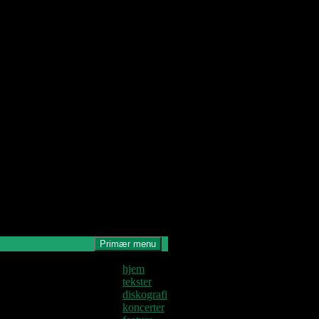
Primær menu
Denne blog
hjem
krives og
tekster
edligeholdes af
diskografi
Jens U og
koncerter
astoren.