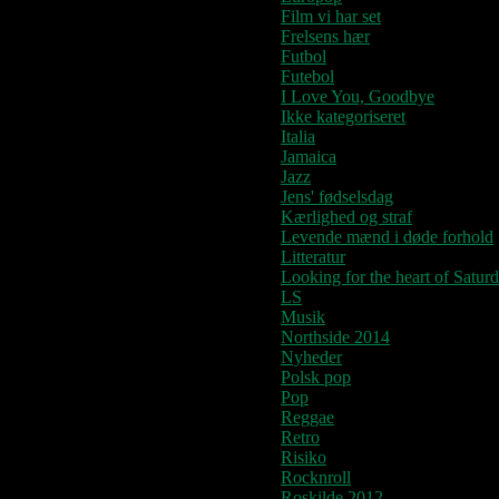
Film vi har set
Frelsens hær
Futbol
Futebol
I Love You, Goodbye
Ikke kategoriseret
Italia
Jamaica
Jazz
Jens' fødselsdag
Kærlighed og straf
Levende mænd i døde forhold
Litteratur
Looking for the heart of Satur
LS
Musik
Northside 2014
Nyheder
Polsk pop
Pop
Reggae
Retro
Risiko
Rocknroll
Roskilde 2012