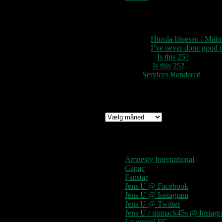
Seneste kommentarer
1888
til
Hurula-bluesen i Mal
1888
til
I’ve never done good
Rozzer
til
Is this 25?
pter k
til
Is this 25?
nc
til
Services Rendered
Arkiv
Arkiv
Links
Amnesty International
Capac
Fanstar
Jens U @ Facebook
Jens U @ Instagram
Jens U @ Twitter
Jens U / unmack45s @ Instag
Liverpool FC