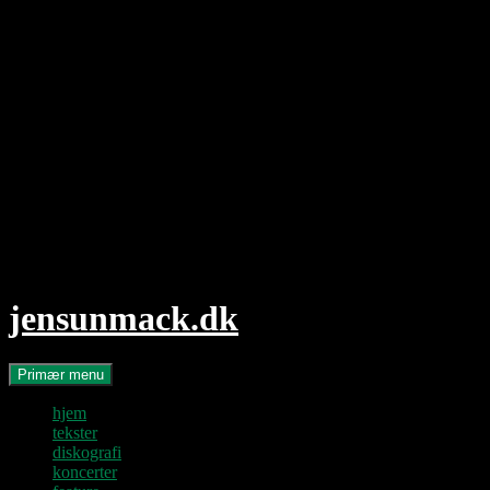
Hop
til
indhold
jensunmack.dk
Søg
Primær menu
hjem
tekster
diskografi
koncerter