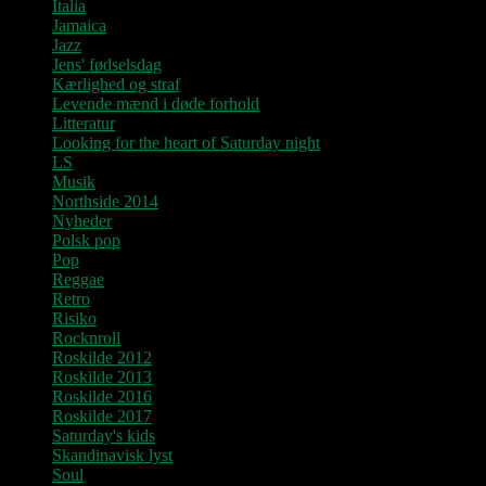
Italia
Jamaica
Jazz
Jens' fødselsdag
Kærlighed og straf
Levende mænd i døde forhold
Litteratur
Looking for the heart of Saturday night
LS
Musik
Northside 2014
Nyheder
Polsk pop
Pop
Reggae
Retro
Risiko
Rocknroll
Roskilde 2012
Roskilde 2013
Roskilde 2016
Roskilde 2017
Saturday's kids
Skandinavisk lyst
Soul