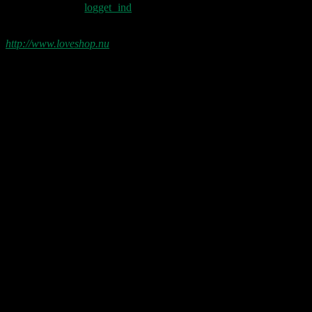
Du skal være
logget ind
for at skrive en
kommentar.
http://www.loveshop.nu
Love Shop 2026
0209 – KØBENHAVN, Store Vega (UDSOLGT)
“Der er kun nu / Fandt du dit livs New York / Din Ballet Mécanique
/ Du altid fablede om / Jeg husker kun / Lysende kærlighed / Sluk
aldrig stjernerne / Der viser vejen frem…”