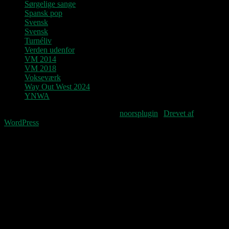
Sørgelige sange
Spansk pop
Svensk
Svensk
Turnéliv
Verden udenfor
VM 2014
VM 2018
Vokseværk
Way Out West 2024
YNWA
Fourteenpress WordPress theme by
noorsplugin
|
Drevet af
WordPress