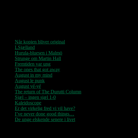
“Der er kun nu / Fandt du dit livs New York / Din Ballet Mécanique
/ Du altid fablede om / Jeg husker kun / Lysende kærlighed / Sluk
aldrig stjernerne / Der viser vejen frem…”
Seneste indlæg
Når kopien bliver original
LSjælland
Hurula-bluesen i Malmö
Strunge om Martin Hall
Fremtiden var ung
The ones that got away
August in my mind
August le punk
August yé-yé
The return of The Durutti Column
Sjæl – ingen sjæl 1-0
Kaleidoscope
Er det virkelig fred vi vil have?
I’ve never done good things…
De unge elskende senere i livet
Seneste kommentarer