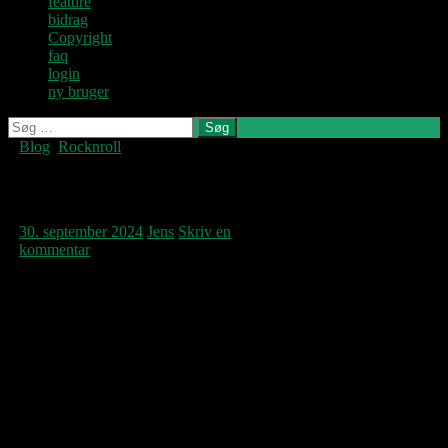
feature
bidrag
Copyright
faq
login
ny bruger
Søg
efter:
Blog
,
Rocknroll
Denne blog
skrives og
vedligeholdes af
Oh bondage up yours!
Jens U og
Pastoren.
30. september 2024
Jens
Skriv en
kommentar