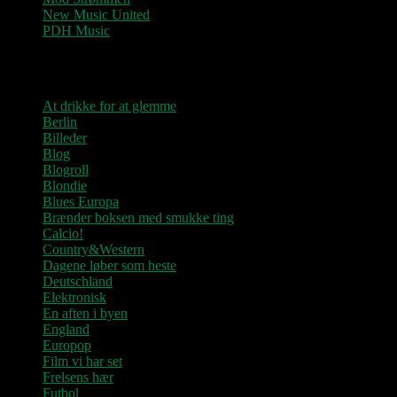
New Music United
PDH Music
Kategorier
At drikke for at glemme
Berlin
Billeder
Blog
Blogroll
Blondie
Blues Europa
Brænder boksen med smukke ting
Calcio!
Country&Western
Dagene løber som heste
Deutschland
Elektronisk
En aften i byen
England
Europop
Film vi har set
Frelsens hær
Futbol