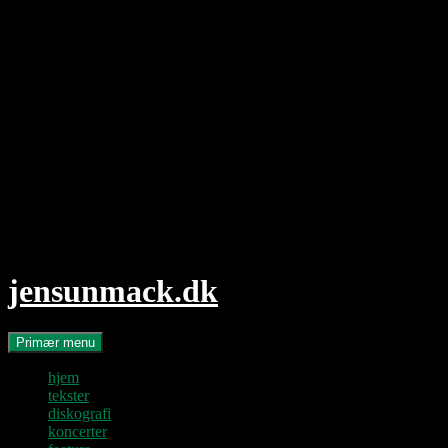
Hop
til
indhold
jensunmack.dk
Søg
Primær menu
hjem
tekster
diskografi
koncerter