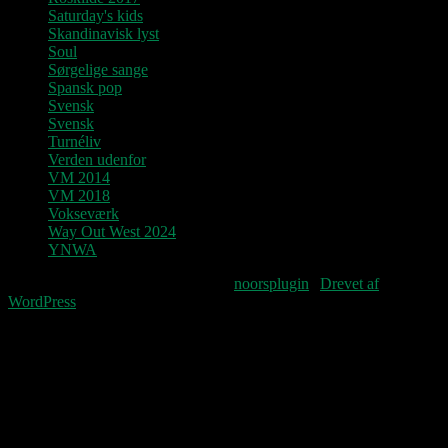
Saturday's kids
Skandinavisk lyst
Soul
Sørgelige sange
Spansk pop
Svensk
Svensk
Turnéliv
Verden udenfor
VM 2014
VM 2018
Vokseværk
Way Out West 2024
YNWA
Fourteenpress WordPress theme by
noorsplugin
|
Drevet af
WordPress