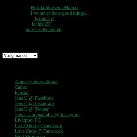
1888
til
Hurula-bluesen i Malmö
1888
til
I’ve never done good things…
Rozzer
til
Is this 25?
pter k
til
Is this 25?
nc
til
Services Rendered
Arkiv
Arkiv
Links
Amnesty International
Capac
Fanstar
Jens U @ Facebook
Jens U @ Instagram
Jens U @ Twitter
Jens U / unmack45s @ Instagram
Liverpool FC
Love Shop @ Facebook
Love Shop @ Fanstar.dk
Mod Strømmen