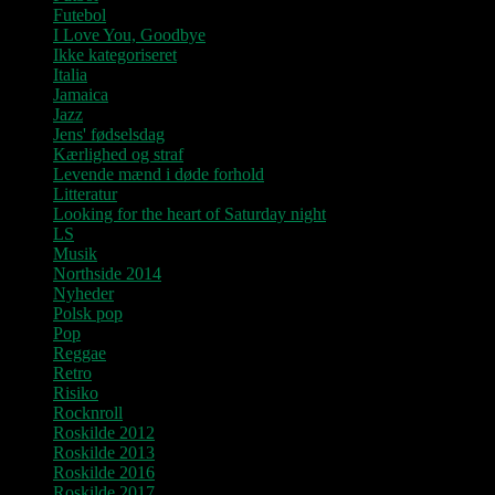
Futebol
I Love You, Goodbye
Ikke kategoriseret
Italia
Jamaica
Jazz
Jens' fødselsdag
Kærlighed og straf
Levende mænd i døde forhold
Litteratur
Looking for the heart of Saturday night
LS
Musik
Northside 2014
Nyheder
Polsk pop
Pop
Reggae
Retro
Risiko
Rocknroll
Roskilde 2012
Roskilde 2013
Roskilde 2016
Roskilde 2017