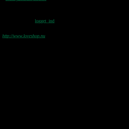
Skriv et svar
Du skal være
logget ind
for at skrive en
kommentar.
http://www.loveshop.nu
Love Shop 2026
0209 – KØBENHAVN, Store Vega (UDSOLGT)