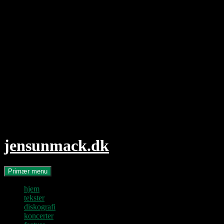
Hop
til
indhold
jensunmack.dk
Søg
Primær menu
hjem
tekster
diskografi
koncerter