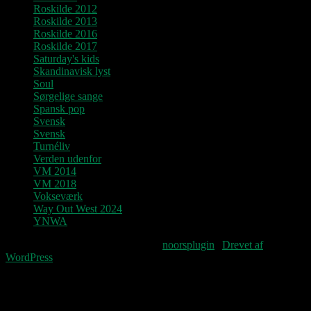
Roskilde 2012
Roskilde 2013
Roskilde 2016
Roskilde 2017
Saturday's kids
Skandinavisk lyst
Soul
Sørgelige sange
Spansk pop
Svensk
Svensk
Turnéliv
Verden udenfor
VM 2014
VM 2018
Vokseværk
Way Out West 2024
YNWA
Fourteenpress WordPress theme by
noorsplugin
|
Drevet af
WordPress