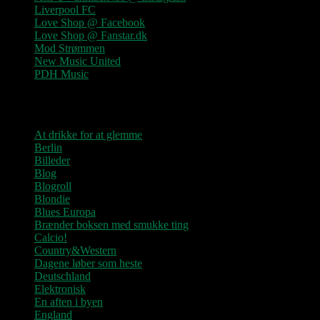
Liverpool FC
Love Shop @ Facebook
Love Shop @ Fanstar.dk
Mod Strømmen
New Music United
PDH Music
Kategorier
At drikke for at glemme
Berlin
Billeder
Blog
Blogroll
Blondie
Blues Europa
Brænder boksen med smukke ting
Calcio!
Country&Western
Dagene løber som heste
Deutschland
Elektronisk
En aften i byen
England