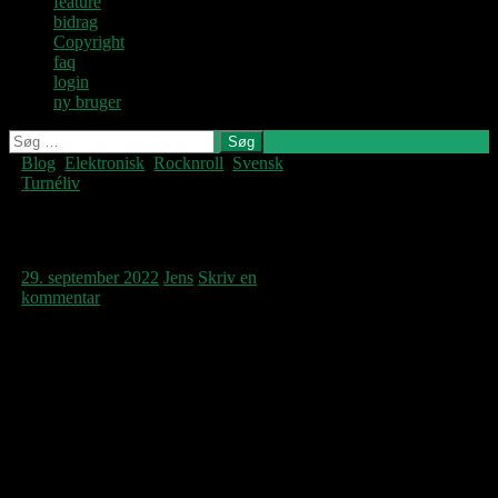
feature
bidrag
Copyright
faq
login
ny bruger
Søg
efter:
Blog
,
Elektronisk
,
Rocknroll
,
Svensk
,
Denne blog
Turnéliv
skrives og
vedligeholdes af
Jens U og
Thåström genopstået
Pastoren.
29. september 2022
Jens
Skriv en
kommentar