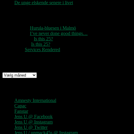
De unge elskende senere i livet
Seneste kommentarer
1888
til
Hurula-bluesen i Malmö
1888
til
I’ve never done good things…
Rozzer
til
Is this 25?
pter k
til
Is this 25?
nc
til
Services Rendered
Arkiv
Arkiv
Links
Amnesty International
Capac
Fanstar
Jens U @ Facebook
Jens U @ Instagram
Jens U @ Twitter
Jens U / unmack45s @ Instagram