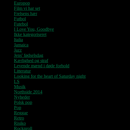
Europop
Film vi har set
Frelsens hær
Futbol
Futebol
I Love You, Goodbye
Ikke kategoriseret
Italia
Jamaica
Jazz
Jens' fødselsdag
Kærlighed og straf
Levende mænd i døde forhold
Litteratur
Looking for the heart of Saturday night
LS
Musik
Northside 2014
Nyheder
Polsk pop
Pop
Reggae
Retro
Risiko
Rocknroll