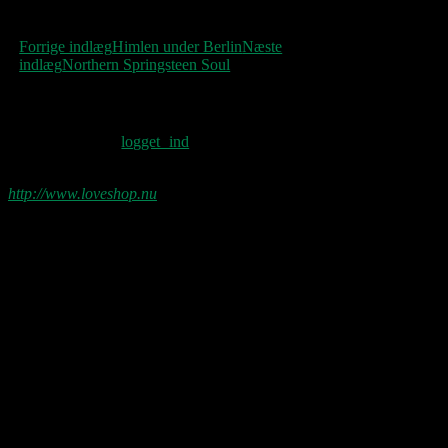
Indlægsnavigation
Forrige indlæg
Himlen under Berlin
Næste
indlæg
Northern Springsteen Soul
Skriv et svar
Du skal være
logget ind
for at skrive en
kommentar.
http://www.loveshop.nu