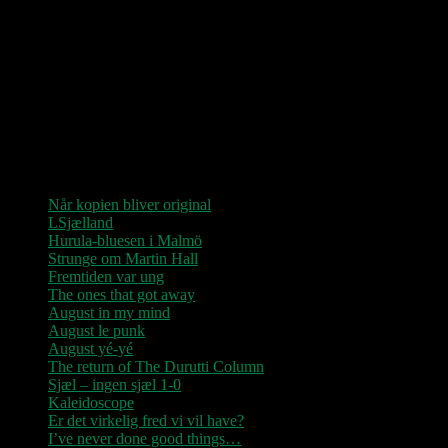
Love Shop 2026
0209 – KØBENHAVN, Store Vega (UDSOLGT)
“Der er kun nu / Fandt du dit livs New York / Din Ballet Mécanique
/ Du altid fablede om / Jeg husker kun / Lysende kærlighed / Sluk
aldrig stjernerne / Der viser vejen frem…”
Seneste indlæg
Når kopien bliver original
LSjælland
Hurula-bluesen i Malmö
Strunge om Martin Hall
Fremtiden var ung
The ones that got away
August in my mind
August le punk
August yé-yé
The return of The Durutti Column
Sjæl – ingen sjæl 1-0
Kaleidoscope
Er det virkelig fred vi vil have?
I’ve never done good things…