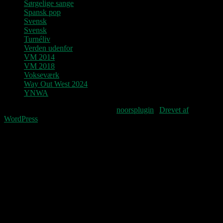
Sørgelige sange
Spansk pop
Svensk
Svensk
Turnéliv
Verden udenfor
VM 2014
VM 2018
Vokseværk
Way Out West 2024
YNWA
Fourteenpress WordPress theme by
noorsplugin
|
Drevet af
WordPress