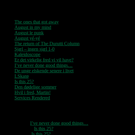
Seneste indlæg
The ones that got away
August in my mind
August le punk
August yé-yé
The return of The Durutti Column
Sjæl – ingen sjæl 1-0
Kaleidoscope
Er det virkelig fred vi vil have?
I’ve never done good things…
De unge elskende senere i livet
LSkarø
Is this 25?
Den dødelige sommer
Hvil i fred, Martin!
Services Rendered
Seneste kommentarer
1888
til
I’ve never done good things…
Rozzer
til
Is this 25?
pter k
til
Is this 25?