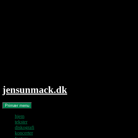
Hop
til
indhold
jensunmack.dk
Søg
Primær menu
hjem
tekster
diskografi
koncerter