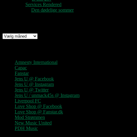
nc
til
Services Rendered
Rune
til
Den dødelige sommer
Arkiv
Arkiv
Links
Amnesty International
Capac
Fanstar
Jens U @ Facebook
Jens U @ Instagram
Jens U @ Twitter
Jens U / unmack45s @ Instagram
Liverpool FC
Love Shop @ Facebook
Love Shop @ Fanstar.dk
Mod Strømmen
New Music United
PDH Music