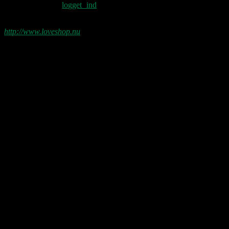
Du skal være
logget ind
for at skrive en
kommentar.
http://www.loveshop.nu
Love Shop 2026
0209 – KØBENHAVN, Store Vega (UDSOLGT)
“Der er kun nu / Fandt du dit livs New York / Din Ballet Mécanique
/ Du altid fablede om / Jeg husker kun / Lysende kærlighed / Sluk
aldrig stjernerne / Der viser vejen frem…”