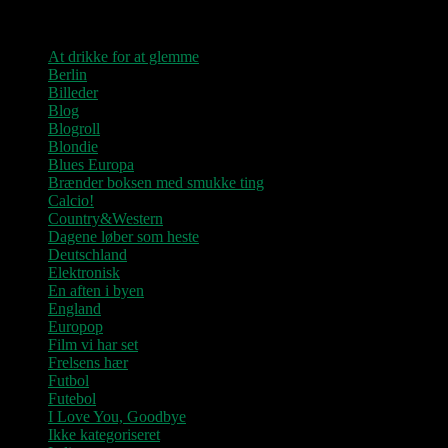
Kategorier
At drikke for at glemme
Berlin
Billeder
Blog
Blogroll
Blondie
Blues Europa
Brænder boksen med smukke ting
Calcio!
Country&Western
Dagene løber som heste
Deutschland
Elektronisk
En aften i byen
England
Europop
Film vi har set
Frelsens hær
Futbol
Futebol
I Love You, Goodbye
Ikke kategoriseret