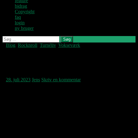
feature
bidrag
Copyright
faq
login
ny bruger
Søg
efter:
Blog
,
Rocknroll
,
Turnéliv
,
Vokseværk
Denne blog
skrives og
vedligeholdes af
We were young despite the
Jens U og
times
Pastoren.
28. juli 2023
Jens
Skriv en kommentar