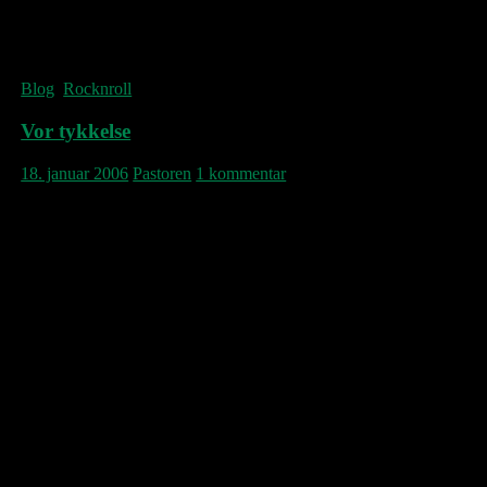
11 forventningsfulde Mozalites i kø allerede,
for at sikre sig billetter til koncerten d. 4 maj.
Blog
,
Rocknroll
Vor tykkelse
18. januar 2006
Pastoren
1 kommentar
Der kommer lige nu megen spændende
popmusik fra Canada – et musikalsk miljø,
der tilsyneladende hverken er plaget af
mediernes permanente krav om De Seneste
Nye Beatles (som i Storbritannien) eller det