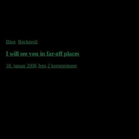
10. Junco Partner
11. One More Time
12. The Sound Of Sinners
Hvis du allerede har Sandinista i iTunes, kan
du høre Sandinista Now!……….nu!
Blog
,
Rocknroll
I will see you in far-off places
18. januar 2006
Jens
2 kommentarer
Morrissey skal ud på sin største britiske tour
nogensinde. Vedvarende rygter om en række
indledende europæiske – og skandinaviske!
– koncerter må godt snart blive erstattet af
konkret snak. Morrissey’s kommende
Ringleader of the Tormentors-album
udsendes i Europa d. 3. april.
Salford Lowry (April 18)
Llandudno NW Theatre (19)
Leeds Town Hall (20)
Aberdeen Music Hall (22)