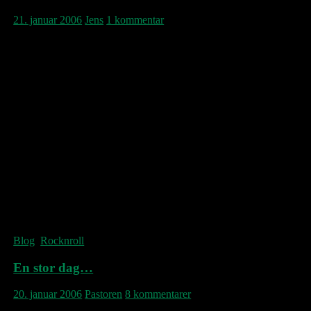
21. januar 2006
Jens
1 kommentar
I’m gonna wait ’till the midnight hour
That’s when my love comes tumbling down
I’m gonna wait ’till the midnight hour
When there’s no one else around
I’m gonna take you girl and hold you
Do all things I told you in the midnight hour
I’m gonna wait till the stars come out
See them twinkle in your eyes
I’m gonna wait ’till the midnight hour
That’s when my love begins to shine
You’re the only girl I know
Really love you so in the midnight hour
© Wilson Pickett
Blog
,
Rocknroll
En stor dag…
20. januar 2006
Pastoren
8 kommentarer