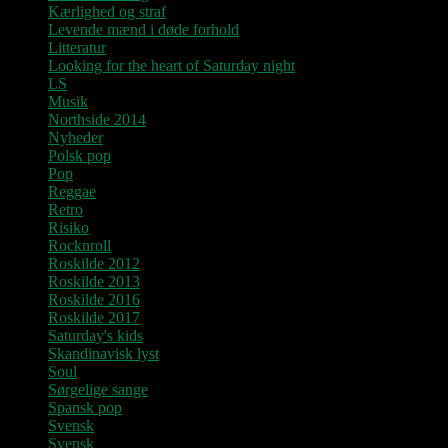
Kærlighed og straf
Levende mænd i døde forhold
Litteratur
Looking for the heart of Saturday night
LS
Musik
Northside 2014
Nyheder
Polsk pop
Pop
Reggae
Retro
Risiko
Rocknroll
Roskilde 2012
Roskilde 2013
Roskilde 2016
Roskilde 2017
Saturday's kids
Skandinavisk lyst
Soul
Sørgelige sange
Spansk pop
Svensk
Svensk