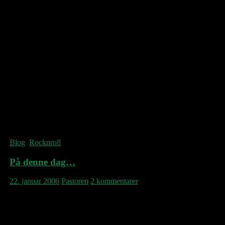
mangfoldighed, man måske tidligere har
kunnet savne hos Cat Power. Chan
Marshall’s specielt krævende univers tager
næring af denne klassiske produktion, der
ikke kvæler hendes forfinede indie-sange,
men giver dem en hjælpende hånd ud i den
virkelige verden. Til os. En stor skrøbelig
musik er det.
Once I wanted to be the greatest
No wind or waterfall could stop me
And then came the rush of the flood
The stars at night turned you to dust
© Cat Power
Blog
,
Rocknroll
På denne dag…
22. januar 2006
Pastoren
2 kommentarer
…i 1549 døde den berømte transsylvanske
teolog Johannes Honter (kendt i Rumænien
som Ioan Honter).