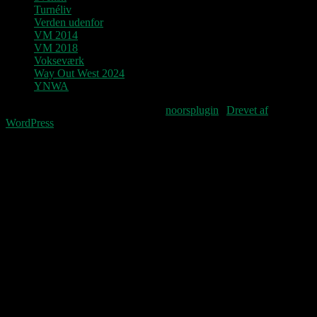
Turnéliv
Verden udenfor
VM 2014
VM 2018
Vokseværk
Way Out West 2024
YNWA
Fourteenpress WordPress theme by
noorsplugin
|
Drevet af
WordPress