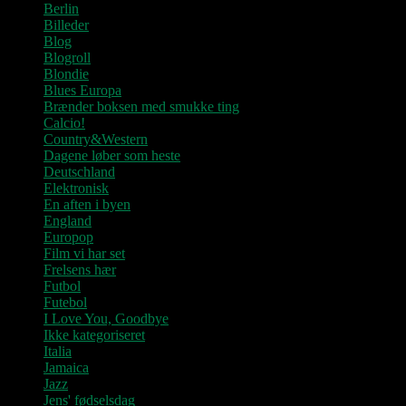
Berlin
Billeder
Blog
Blogroll
Blondie
Blues Europa
Brænder boksen med smukke ting
Calcio!
Country&Western
Dagene løber som heste
Deutschland
Elektronisk
En aften i byen
England
Europop
Film vi har set
Frelsens hær
Futbol
Futebol
I Love You, Goodbye
Ikke kategoriseret
Italia
Jamaica
Jazz
Jens' fødselsdag