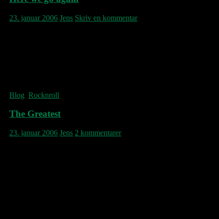
23. januar 2006
Jens
Skriv en kommentar
Her et glødende billede af Elvis. Men
hvorfor? Jo, i dag er det 37 år siden
ufejlbarlige Suspicious Minds blev indspillet
i American Studios, Memphis, Tennessee,
USA. Det må være mere end grund nok.
Blog
,
Rocknroll
The Greatest
23. januar 2006
Jens
2 kommentarer
Cat Power aka Chan Marshall, minimalistisk
sangerinde i dén grad, har udvidet udtrykket
på The Greatest, det nye album der
udkommer i dag. Indspillet i Atlanta, GA
med strygere, blæs og erfarne soulmusikere
(!) fra bl.a. Al Green’s gamle band, kommer
The Greatest med en autoritet og musikalsk