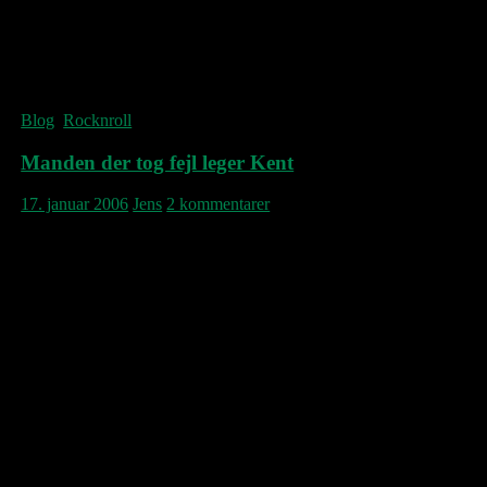
A Question Of Lust
Just Can’t Get Enough
Everything Counts
Never Let Me Down Again
Goodnight Lovers
Blog
,
Rocknroll
Manden der tog fejl leger Kent
17. januar 2006
Jens
2 kommentarer
Som sagt så gjort. Her er en lidt anderledes,
men – synes jeg! – mere optimal Du & Jag
Döden. For at ramme samme størrelse plade,
har den skarpe kniv været i brug. Borte er 3
sange: “Järnspöken”, anonym akustisk
ballade Jocke har gjort bedre før, “Max 500”,
den underligt statiske første-single med de
svage ord, samt for gennemsigtige “Rosor &
Palmblad”. Istedet er kommet de 3 føromtalte
og bortgemte B-side-eksistenser fra samme
indspilningssessions: “M”, svimlende sang –
i direkte forlængelse af “400 Slag” – om