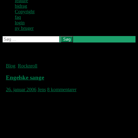
feature
bidrag
Copyright
faq
login
ny bruger
Søg
efter:
Denne blog
skrives og
Kategoriarkiv: Rocknroll
vedligeholdes af
Jens U og
Blog
,
Rocknroll
Pastoren.
Engelske sange
26. januar 2006
Jens
8 kommentarer
Ikke at det nogensinde har været et
favoritband på disse kanter, men hvis man
endelig er i ondt humør, har Placebo store
kvaliteter der kan bruges. Derfor et slag her
for deres kommende album “Meds”, der
udsendes d. 9. marts og indeholder følgende