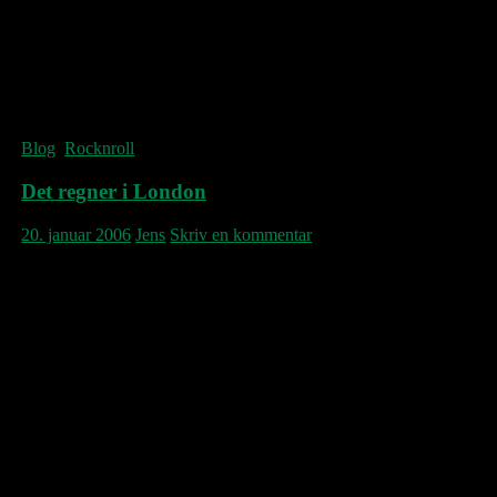
Underligt nok er Ian Hill fra Judas Priest,
Paul Stanley fra Kiss, Greg Kriesel fra
Offspring, Rob Bourdon fra Linkin Park og
Michael Hutchence fra INXS alle født den
tyvende januar. En stor dag for den mere
tøffede ende af rockgenren.
Blog
,
Rocknroll
Det regner i London
20. januar 2006
Jens
Skriv en kommentar
Richard Ashcroft udsender på mandag sin 3.
soloplade, Keys to the World. I den
forbindelse er der en ret ond men ikke
destomindre underholdende anmeldelse i
dagens The Guardian, hvor Ashcroft får det
glatte lag for både tekst og musik.
Det synes hårdt, for det står slet ikke så slemt
til, som det gjorde på forgængeren med den
endnu tonstungere titel, Human Conditions,
hvor Richard Ashcroft i disse ører (jeg ved