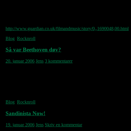
Men det er ligemeget. For Richard Ashcroft
er soulsanger i ordets bedste, mest klassiske
forstand. Hos ham ligger oplevelsen i selve
stemmen, ikke i de ord den bruger.
http://www.guardian.co.uk/filmandmusic/story/0,,1690048,00.html
Blog
,
Rocknroll
Så var Beethoven døv?
20. januar 2006
Jens
3 kommentarer
Vores Morrissey gearer op til Ringleader of
the Tormentors, med denne uhm…
anderledes koncertplakat. London-billetter til
salg fra i dag.
Blog
,
Rocknroll
Sandinista Now!
19. januar 2006
Jens
Skriv en kommentar