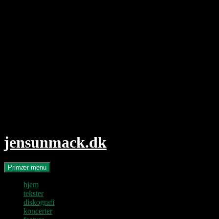
Hop
til
indhold
jensunmack.dk
Søg
Primær menu
hjem
tekster
diskografi
koncerter