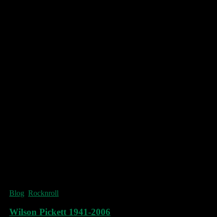
Honter indførte den lutherske reformation i
Transsylvanien og var desuden kendt som en
dygtig kartograf. I 1542 publicerede han
Rudimenta Cosmographica
(udgivet i
Brasov) med kort over alle kendte dele af
verden. Egentlig var bogen en
kosmograf
,
dvs. en fortegnelse over hvad der var at finde
himlen og jorden.
En af hans fjerne britiske efterkommere blev
sanger i Mott The Hoople.
Blog
,
Rocknroll
Wilson Pickett 1941-2006