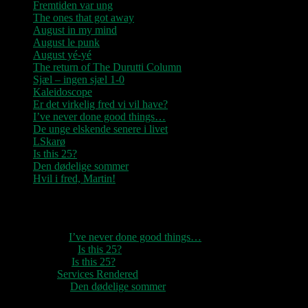
Fremtiden var ung
The ones that got away
August in my mind
August le punk
August yé-yé
The return of The Durutti Column
Sjæl – ingen sjæl 1-0
Kaleidoscope
Er det virkelig fred vi vil have?
I’ve never done good things…
De unge elskende senere i livet
LSkarø
Is this 25?
Den dødelige sommer
Hvil i fred, Martin!
Seneste kommentarer
1888
til
I’ve never done good things…
Rozzer
til
Is this 25?
pter k
til
Is this 25?
nc
til
Services Rendered
Rune
til
Den dødelige sommer