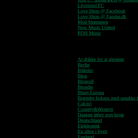
Liverpool FC
Love Shop @ Facebook
Love Shop @ Fanstar.dk
Mod Strømmen
New Music United
PDH Music
Kategorier
At drikke for at glemme
Berlin
Billeder
Blog
Blogroll
Blondie
Blues Europa
Brænder boksen med smukke t
Calcio!
Country&Western
Dagene løber som heste
Deutschland
Elektronisk
En aften i byen
England