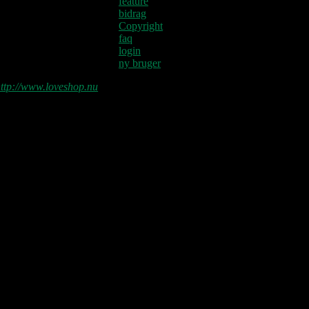
feature
bidrag
Copyright
faq
login
ny bruger
ttp://www.loveshop.nu
Love Shop 2026
0209 – KØBENHAVN, Store Vega
(UDSOLGT)