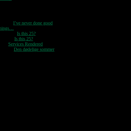
Seneste kommentarer
1888
til
I’ve never done good
things…
Rozzer
til
Is this 25?
ter k
til
Is this 25?
nc
til
Services Rendered
Rune
til
Den dødelige sommer