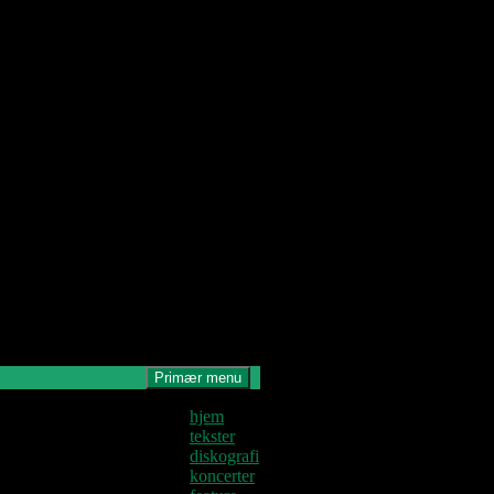
Primær menu
Denne blog
hjem
krives og
tekster
edligeholdes af
diskografi
Jens U og
koncerter
astoren.