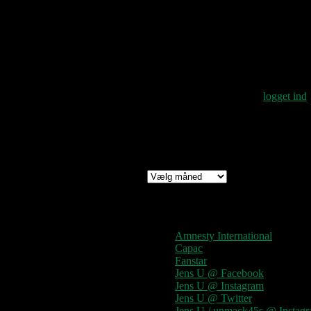
dem igennem – det
tilfælde hvor man 
Det sgu godt.
Skriv et svar
Du skal være
logget ind
Arkiv
Arkiv
Links
Amnesty International
Capac
Fanstar
Jens U @ Facebook
Jens U @ Instagram
Jens U @ Twitter
Jens U / unmack45s @ Instag