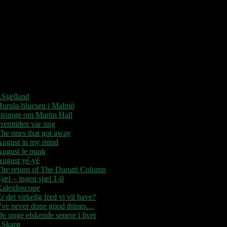
“Der er kun nu / Fandt du dit livs
New York / Din Ballet Mécanique /
u altid fablede om / Jeg husker kun /
Lysende kærlighed / Sluk aldrig
tjernerne / Der viser vejen frem…”
Seneste indlæg
LSjælland
Hurula-bluesen i Malmö
trunge om Martin Hall
remtiden var ung
he ones that got away
August in my mind
August le punk
August yé-yé
he return of The Durutti Column
jæl – ingen sjæl 1-0
Kaleidoscope
r det virkelig fred vi vil have?
I’ve never done good things…
e unge elskende senere i livet
LSkarø