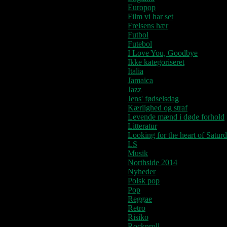
Europop
Film vi har set
Frelsens hær
Futbol
Futebol
I Love You, Goodbye
Ikke kategoriseret
Italia
Jamaica
Jazz
Jens' fødselsdag
Kærlighed og straf
Levende mænd i døde forhold
Litteratur
Looking for the heart of Satur
LS
Musik
Northside 2014
Nyheder
Polsk pop
Pop
Reggae
Retro
Risiko
Rocknroll