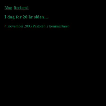
Blog
,
Rocknroll
I dag for 20 år siden…
4. november 2005
Pastoren
2 kommentarer
I disse dage er det 20 år siden, The
Replacements udsendte albummet
Tim
. Dette
skulle vise sig at blive det sidste album, hvor
guitarist Bob Stinson var med. Han blev
smidt ud af gruppen på grund af sit
eskalerende stofmisbrug (jvnfr. en vis stakkel
ved navn Pete Doherty). Det er Bob Stinsons
ansigt, man kan se på hovedet øverst på