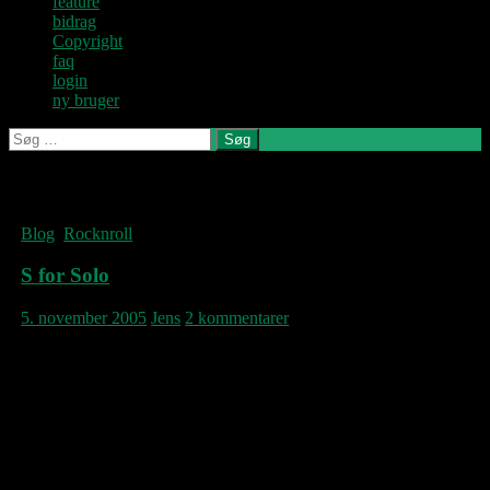
feature
bidrag
Copyright
faq
login
ny bruger
Søg
efter:
Denne blog
skrives og
Kategoriarkiv: Rocknroll
vedligeholdes af
Jens U og
Blog
,
Rocknroll
Pastoren.
S for Solo
5. november 2005
Jens
2 kommentarer
Se under links til højre. Klik A:larm Music.
Tryk til venstre på A:larm’s side ved
“Release plan”. Scroll helt ned, og hvad står
dér?
27.03.06 – Henrik Hall – “Solo”
Hey!!!