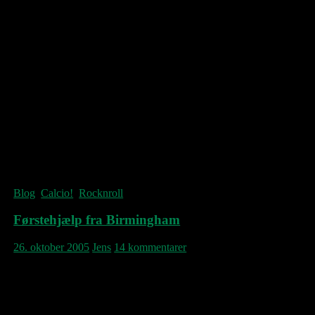
5. – Cinnamon Girl – fra “Everybody
Knows This Is Nowhere”
Top 5 Neil Young-tearjerkers:
1. – Long May You Run – fra “Long May
You Run”
2. – Driveby – fra “Sleeps With Angels”
3. – Harvest – fra “Harvest”
4. – Dreamin’ Man – fra “Harvest Moon”
5. – I Believe In You – fra “After The Gold
Rush”
Bedre bud indskrives gerne, hvis haves!
Blog
,
Calcio!
,
Rocknroll
Førstehjælp fra Birmingham
26. oktober 2005
Jens
14 kommentarer
Ikke sjovt igår aftes at erfare sit eget
Champions League-vinderhold ydmyget af
åh-så-skræmmende Crystal Palace i den lille