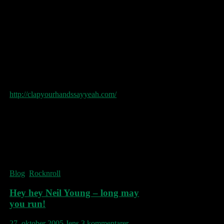
…yeah. Den amerikanske gruppe Clap Your
Hands Say Yeah har et underligt navn, men
deres musik er værd at høre! Besøg
http://clapyourhandssayyeah.com/
, hvor der
er flere numre, man kan hente.
Det vil sikkert glæde nogle at jeg netop i
dette øjeblik lytter til The Editors. Det er da
meget godt, omend ikke for fem øre originalt.
(Jeg vil også gerne lære at spille som The
Edge…)
Blog
,
Rocknroll
Hey hey Neil Young – long may
you run!
27. oktober 2005
Jens
3 kommentarer