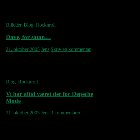
Devotion” er en virkelig stærk plade, og det
er noget af et mirakel, de da så heftige
bandproblemer taget i betragtning.
Billeder
,
Blog
,
Rocknroll
Dave, for satan…
21. oktober 2005
Jens
Skriv en kommentar
…hvor var du ung! Ingen black celebration
der.
Blog
,
Rocknroll
Vi har altid været der for Depeche
Mode
21. oktober 2005
Jens
3 kommentarer
Og derfor har deres seneste to plader været
skuffende. Vel var der lyspunkter som