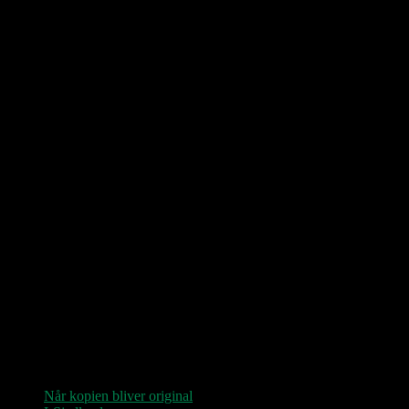
Love Shop 2026
0209 – KØBENHAVN, Store Vega (UDSOLGT)
“Der er kun nu / Fandt du dit livs New York / Din Ballet Mécanique
/ Du altid fablede om / Jeg husker kun / Lysende kærlighed / Sluk
aldrig stjernerne / Der viser vejen frem…”
Seneste indlæg
Når kopien bliver original