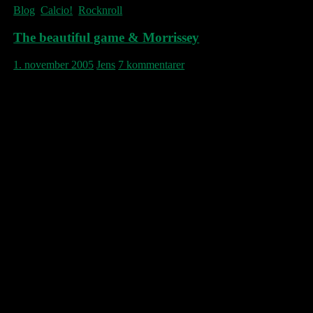
Blog
,
Calcio!
,
Rocknroll
The beautiful game & Morrissey
1. november 2005
Jens
7 kommentarer
– I en alder af pre-teenage flirter unge
Stephen Patrick med tanken om at følge et
fodboldhold. Han køber derfor et Man U-
halstørklæde, som første gang han bærer det
på gaden i Manchester bliver stjålet af nogle
ældre drenge, som kommer i løbende angreb
bagfra. Morrissey opgiver herefter tanken om
fodbold som sjælefrelse.
– Da Morrissey i midt-90’erne spiller koncert
i Blackburn, ifører han sig til sidste nummer
“Speedway” den blå-hvide Rovers-trøje, som
de lokale helte for nylig er blevet mestre i.
– I et interview omkring “Southpaw
Grammar” hvor han fortæller om sin
fascination af boksning, kommer det frem, at
Morrissey ved et par lejligheder har besøgt