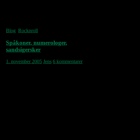
gør herefter bliver ifølge Guardian-
reportagens virkelighed ikke for børn.
http://www.guardian.co.uk/filmandmusic/story/0,16373,1607626,00
Blog
,
Rocknroll
Spåkoner, numerologer,
sandsigersker
1. november 2005
Jens
6 kommentarer
Alle er de enige om, at næste mandags
koncert i Vega med Echo & The Bunnymen
bør kunne blive en af sæsonens bedste. Og
setlisten her, fra weekendens besøg i
Manchester, tyder heller ikke på andet.
McCulloch rapporteres i skarpeste sangform
siden 1985 (!) og nogle af de allerbedste
E&TB-albumtracks, sange der ikke
nødvendigvis var store radiohits, er tilbage
for første gang siden genforeningen – så
bring on the dancing horses!