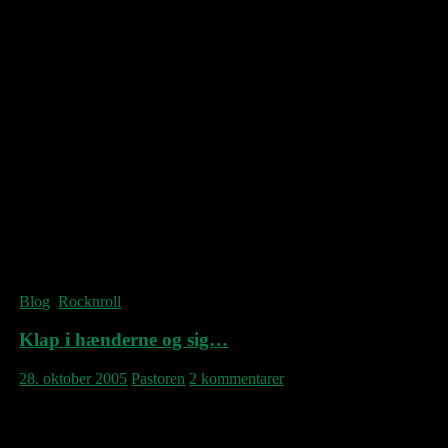
bedre af den eurosequencer-flade, de fleste af
dem kom smurt ind i. Som aftenen skred
frem savnedes i den grad noget der kunne
bryde op i designer-tristessen, et eller andet
med et par modhager på. Det fik vi aldrig.
Måske det kunne have hjulpet og givet en
tiltrængt dynamik, hvis guitarist og
trommeslager havde kunne høres bedre i det
ensrettede lydbillede, der hovedsageligt
tilgodeså sanger Chris Martin.
Han sagde selv, at Coldplay aftenen før til
ovenomtalte NM-Awards var blevet kåret
som “verdens bedste band”, hvilket han ikke
helt kunne forstå. Det kunne vi heller ikke…
Blog
,
Rocknroll
Klap i hænderne og sig…
28. oktober 2005
Pastoren
2 kommentarer