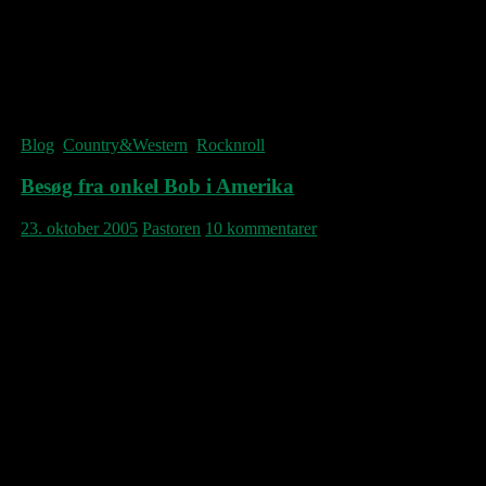
In the snow with Rosebud
And king of the mountain
The wind it blows
The wind it blows the door closed
© Kate Bush
Blog
,
Country&Western
,
Rocknroll
Besøg fra onkel Bob i Amerika
23. oktober 2005
Pastoren
10 kommentarer
Så oprandt omsider den toogtyvende oktober
totusindogfem, hvor Bob Dylan gav koncert