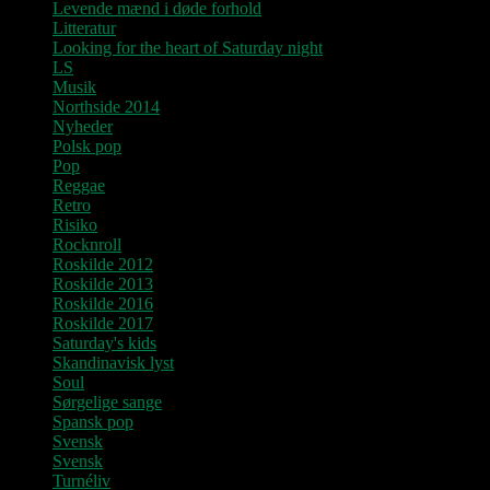
Levende mænd i døde forhold
Litteratur
Looking for the heart of Saturday night
LS
Musik
Northside 2014
Nyheder
Polsk pop
Pop
Reggae
Retro
Risiko
Rocknroll
Roskilde 2012
Roskilde 2013
Roskilde 2016
Roskilde 2017
Saturday's kids
Skandinavisk lyst
Soul
Sørgelige sange
Spansk pop
Svensk
Svensk
Turnéliv