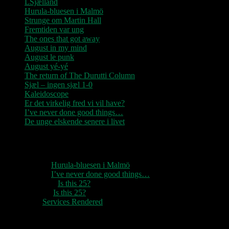
LSjælland
Hurula-bluesen i Malmö
Strunge om Martin Hall
Fremtiden var ung
The ones that got away
August in my mind
August le punk
August yé-yé
The return of The Durutti Column
Sjæl – ingen sjæl 1-0
Kaleidoscope
Er det virkelig fred vi vil have?
I’ve never done good things…
De unge elskende senere i livet
Seneste kommentarer
1888
til
Hurula-bluesen i Malmö
1888
til
I’ve never done good things…
Rozzer
til
Is this 25?
pter k
til
Is this 25?
nc
til
Services Rendered
Arkiv