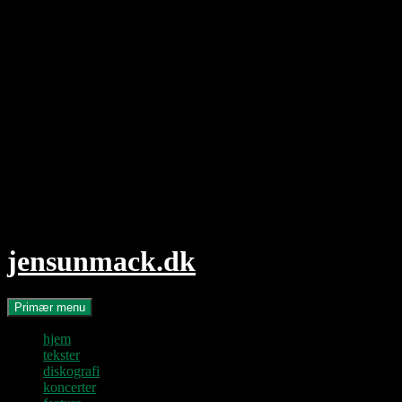
Hop
til
indhold
jensunmack.dk
Søg
Primær menu
hjem
tekster
diskografi
koncerter