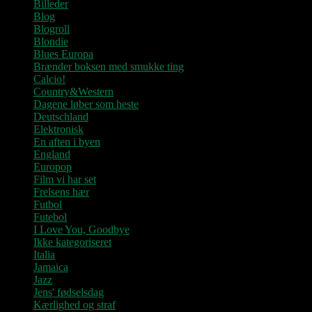
Billeder
Blog
Blogroll
Blondie
Blues Europa
Brænder boksen med smukke ting
Calcio!
Country&Western
Dagene løber som heste
Deutschland
Elektronisk
En aften i byen
England
Europop
Film vi har set
Frelsens hær
Futbol
Futebol
I Love You, Goodbye
Ikke kategoriseret
Italia
Jamaica
Jazz
Jens' fødselsdag
Kærlighed og straf