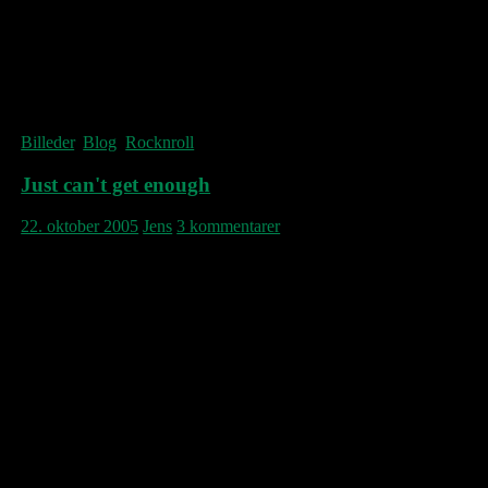
14. Highway 61 Revisited
(ekstranumre)
15. Like A Rolling Stone
16. All Along The Watchtower
Billeder
,
Blog
,
Rocknroll
Just can't get enough
22. oktober 2005
Jens
3 kommentarer
Sande ord for Dave Gahan. Her fotograferet
godt 10 år senere sammen med sin nu 2.
ekskone Teresa Conway. “TCTTM-FG”
stod der i en af hans så mange tatoveringer,
hvilket efter sigende skulle læses som
“Teresa Conway To The Mother-Fucker
Gahan” – noget af en kærlighedserklæring!
Depeche Mode’s interne nedtur var nu på
gang, og vores Dave levede sit vilde
rockstar-liv borte i USA, helt isoleret fra de
andre tre. Tidsdokumentet “Songs of Faith &