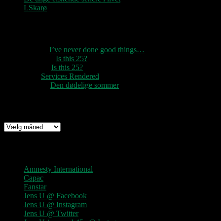
LSkarø
Seneste kommentarer
1888
til
I’ve never done good things…
Rozzer
til
Is this 25?
pter k
til
Is this 25?
nc
til
Services Rendered
Rune
til
Den dødelige sommer
Arkiv
Arkiv
Links
Amnesty International
Capac
Fanstar
Jens U @ Facebook
Jens U @ Instagram
Jens U @ Twitter