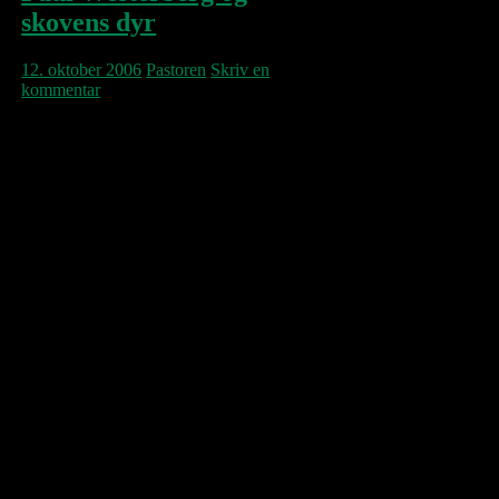
skovens dyr
12. oktober 2006
Pastoren
Skriv en
kommentar
Ej Pod til lyst… og alternativet er at lytte til
cd’er. Min nyeste anskaffelse ankom i går
med posten. Det er sangene til den nye
tegnefilm
Vilde venner
, der på engelsk
hedder
Open Season
. Filmen handler om en
bjørn og en hjort, der bliver venner og går
sammen med de andre dyr i skoven om at
jage jægerne bort. Alene dét vil få min datter
til at slæbe mig med i biografen, når filmen
dukker op her i landet til næste måned.