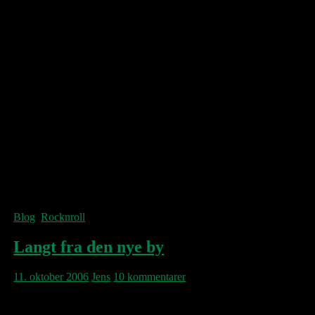
And the medicine man here 24/7
You can get it fast in Armageddon
Everyone on the way to heaven
Slowly
Call for prayer is comin’ ’round here
In the morning.
Wash our faces go to work,
There is no warning
That it all gets better when life is straight
It’s bigger than you and the Welfare State
The wind keeps singing “It’s not too late
For you”
© The Good, The Bad & The Queen
Blog
,
Rocknroll
Langt fra den nye by
11. oktober 2006
Jens
10 kommentarer
I aften lukket koncert i en lille jysk