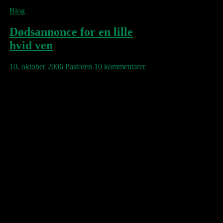
Blog
Dødsannonce for en lille
hvid ven
10. oktober 2006
Pastoren
10 kommentarer
Her til eftermiddag skete det. Den triste ikon
dukkede op i displayet på min 60GB iPod,
flittigt brugt til musik, men også til fildeling
mellem min G5 og min G4 Powerbook.
Apples supportsider afslørede, at der
formodentlig er tale om en hardwarefejl af de
grimme. Cykelturen hjem fra arbejde vil