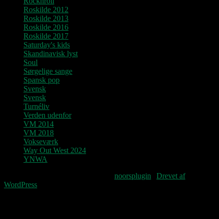
Rocknroll
Roskilde 2012
Roskilde 2013
Roskilde 2016
Roskilde 2017
Saturday's kids
Skandinavisk lyst
Soul
Sørgelige sange
Spansk pop
Svensk
Svensk
Turnéliv
Verden udenfor
VM 2014
VM 2018
Vokseværk
Way Out West 2024
YNWA
Fourteenpress WordPress theme by
noorsplugin
|
Drevet af
WordPress