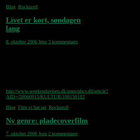
Blog
,
Rocknroll
Livet er kort, søndagen
lang
8. oktober 2006
Jens
3 kommentarer
På en efterårssøndag, som landskampene i
går desværre har berøvet sin vanlige
klubfodbold, er der tid til så meget andet,
måske endda et længere interview med Mr.
Bob Dylan:
http://www.weekendavisen.dk/apps/pbcs.dll/article?
AID=/20060915/KULTUR/109150102
Blog
,
Film vi har set
,
Rocknroll
Ny genre: pladecoverfilm
7. oktober 2006
Jens
2 kommentarer