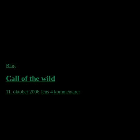
provinsby, i morgen officiel start på efterårets
komprimerede tour, der os bekendt ikke
bærer noget navn. Vær sammen med Henrik
Hall & Himmelstormerne her:
12.10: Musikcafeen, Århus
13.10: Pumpehuset, København
14.10: Forbrændingen, Albertslund
20.10: Stars, Vordingborg
03.11: Viften, Rødovre
Blog
Call of the wild
11. oktober 2006
Jens
4 kommentarer
Ghana synes hoppet med på firser-
retrobølgen og holder nu et brag af en
nostalgifest for alle, der var unge dengang.
Billetter kan utvivlsomt købes hos enhver
anstændig sortbørshaj i downtown Accra –
enjoy yourself, it’s later than you think!