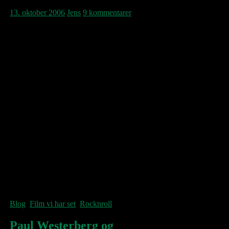
13. oktober 2006
Jens
9 kommentarer
Coveret er sort, gråt og uklart, helt som tiden
vist var det. Jeg, på besøg i Århus med mit
band Næste Uges TV, skulle spille et set
samme aften til en efterårsmørk punk-festival
i Huset, fandt denne helt nye 12-inch-single i
Mimosa, den ene af Århus’ daværende to
progressive pladebutikker. Faktisk havde de
også “Gloria”, den ditto nye single med
endnu ukendte U2, men pengene var små, så
købte kun ovenstående maxi, sammen med
Liverpool-bandet Wah Heat’s “Seven
Minutes To Midnight” – to tårnende
angstplader med ét hurtigt smæk, bang! I dag
er det præcis 25 år siden “Charlotte
Sometimes” blev udgivet. Måske den bedste
single nogensinde med The Cure? Det tror
jeg…
Blog
,
Film vi har set
,
Rocknroll
Paul Westerberg og