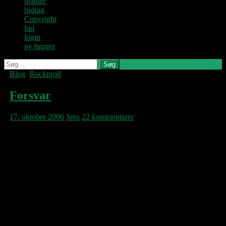
feature
bidrag
Copyright
faq
login
ny bruger
Søg
efter:
Blog
,
Rocknroll
Denne blog
skrives og
vedligeholdes af
Forsvar
Jens U og
Pastoren.
17. oktober 2006
Jens
22 kommentarer
Du sagde, “Musik her i landet er intet, kun
scheisse”.
– Nej-nej, det er jo ikke helt sandt.
Du sagde, “A-l-l-e her efterligner, kopierer,
hvad der så rør sig i England eller i New
York”.
– Ja, okay, en del gør, men også mange laver
deres egne ting. Og btw er der vel overordnet
set ikke noget galt i, at have antennerne ude,
er der?