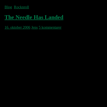
Blog
,
Rocknroll
The Needle Has Landed
16. oktober 2006
Jens
5 kommentarer
Here I am in traffic’s slow flow
Where the needle touched down
Carbon planes draw a cage round the air
force base
Where the needle touched down
My foot on the brake it’s ok to fly low
Over poor Spanaway
An eagle swooped down from a semi-trailer
Took the name of your town from a sharp-
toothed freighter
The needle’s the same that recorded and
played
When you left me at the greyhound the year I
moved away
And if I knew then what’s so obvious now
You’d still be here baby