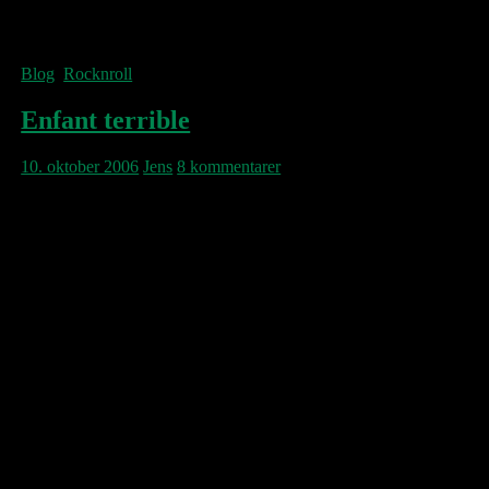
blive stille af mere end én grund, og mit
overtræk vil blive 3000 kr. større.
Blog
,
Rocknroll
Enfant terrible
10. oktober 2006
Jens
8 kommentarer
Det udtryk synes som skabt for Ryan Adams.
I aften spiller den hyperaktive sanger atter i
DK. For de af jer der skal afsted og se om
han endnu engang lader sit kæmpetalent i
stikken med den maniske skødesløshed, der
snart ligner en fast følgesvend, bringes her et
beskedent bud på en top-5 over de mange
helstøbte sange han, Ryan Adams, allerede
har spyttet ud:
1. Anybody Wanna Take Me Home – (fra
Love Is Hell)
2. To Be Young (Is To Be Sad, Is To Be
High) – (fra Heartbreaker)