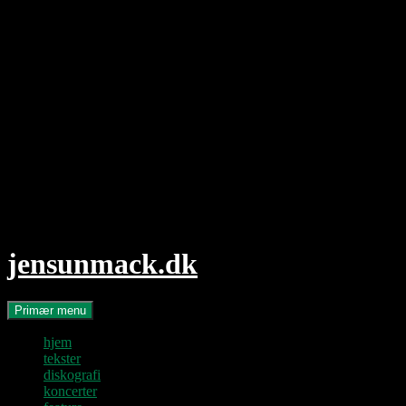
Hop
til
indhold
jensunmack.dk
Søg
Primær menu
hjem
tekster
diskografi
koncerter