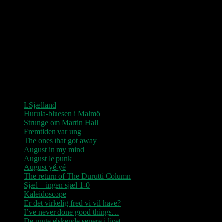
Love Shop 2026
0209 – KØBENHAVN, Store Vega (UDSOLGT)
“Der er kun nu / Fandt du dit livs New York / Din Ballet Mécanique
/ Du altid fablede om / Jeg husker kun / Lysende kærlighed / Sluk
aldrig stjernerne / Der viser vejen frem…”
Seneste indlæg
LSjælland
Hurula-bluesen i Malmö
Strunge om Martin Hall
Fremtiden var ung
The ones that got away
August in my mind
August le punk
August yé-yé
The return of The Durutti Column
Sjæl – ingen sjæl 1-0
Kaleidoscope
Er det virkelig fred vi vil have?
I’ve never done good things…
De unge elskende senere i livet