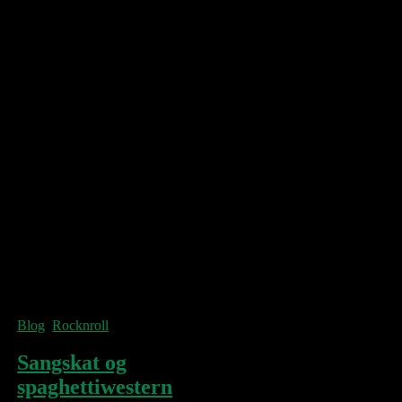
My baby, baby
So that’s why I never come back here
That’s why they spit out my name
Your ex’s have clawed up the bible
Trying to keep me away
With the sledge of tectonic fever
The needle has landed again
Let it play
And the needle touched down
The needle is landing
And the needle touched down
The needle is landing
An eagle swooped down from a semi-trailer
Took the name of your town
From a sharp-toothed freighter
And if I knew then what’s so obvious now
You’d still be here
© Neko Case
Blog
,
Rocknroll
Sangskat og
spaghettiwestern