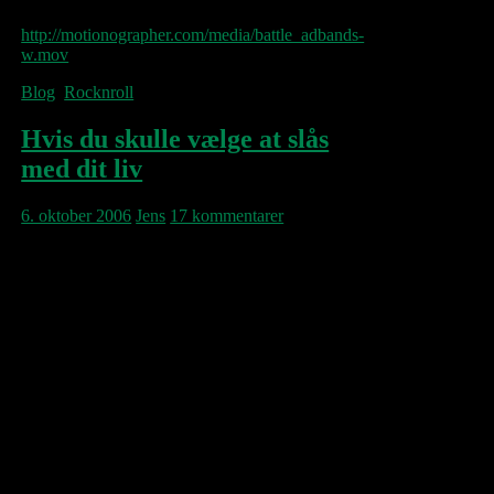
Se her:
http://motionographer.com/media/battle_adbands-
w.mov
Blog
,
Rocknroll
Hvis du skulle vælge at slås
med dit liv
6. oktober 2006
Jens
17 kommentarer
På Bruce Springsteen’s udvidede The Seeger
Sessions – American Land Edition, der
(gen)udsendtes i mandags, og som iøvrigt er
en plade der i musik minder ikke så lidt om
irske The Pogues, er hans egen version af
nedenstående 1965-Vietnamsang nu med.
Efter endnu en DK-soldats død i aftes nede i
Irak, er dens meget enkle opstilling kun
passende og relevant at gengive her:
BRING ‘EM HOME