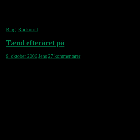
3. World War 24 – (fra Love Is Hell)
4. Dancing With The Women At The Bar –
(fra Whiskeytown’s Strangers Almanac )
5. Starting To Hurt – (fra Demolition)
Blog
,
Rocknroll
Tænd efteråret på
9. oktober 2006
Jens
27 kommentarer
Oktober bringer stemningsbestemt behov
efter andre toner, lyde, sange end
sensommerens. Et af de bands der synes
bedst på denne årstid er NYC’s Interpol.
Lige siden deres fremragende debutplade
Turn On The Bright Lights, har de været fast
løvfaldsinventar her. Det ikke mindst den
seneste uge, hvor nedenstående kronologisk
udvalgte iPod-playlist er blevet favoriseret:
I n t e r p o l a r o i d s
Fra Precipitate-EP: