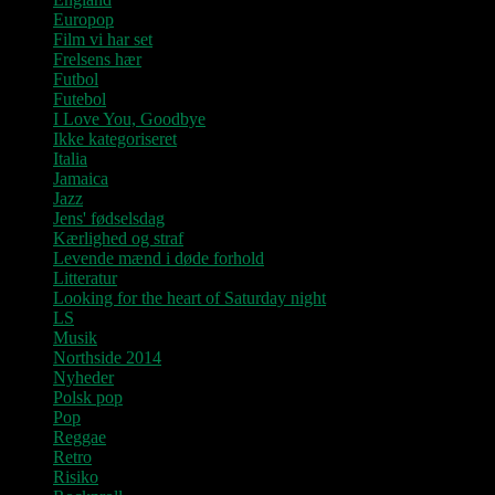
Europop
Film vi har set
Frelsens hær
Futbol
Futebol
I Love You, Goodbye
Ikke kategoriseret
Italia
Jamaica
Jazz
Jens' fødselsdag
Kærlighed og straf
Levende mænd i døde forhold
Litteratur
Looking for the heart of Saturday night
LS
Musik
Northside 2014
Nyheder
Polsk pop
Pop
Reggae
Retro
Risiko