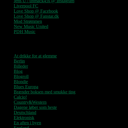
Jens U / unmack45s @ Instagram
Liverpool FC
Love Shop @ Facebook
Love Shop @ Fanstar.dk
Mod Strømmen
New Music United
PDH Music
Kategorier
At drikke for at glemme
Berlin
Billeder
Blog
Blogroll
Blondie
Blues Europa
Brænder boksen med smukke ting
Calcio!
Country&Western
Dagene løber som heste
Deutschland
Elektronisk
En aften i byen
England